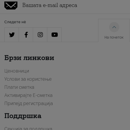
Следете нè
На почеток
Брзи линкови
Ценовници
Услови за користење
Плати сметка
Активирајте Е-сметка
Припејд регистрација
Поддршка
Секција за поддршка