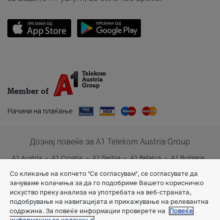
Member of
Начини на плаќање
Дознај повеќе за A1 Telekom Austria Group
A1 Austria
A1 Croatia
A1 Serbia
A1 Belarus
A1 Bulgaria
A1 Slovenia
A1 Digital
Со кликање на копчето "Се согласувам", се согласувате да
зачуваме колачиња за да го подобриме Вашето корисничко
искуство преку анализа на употребата на веб-страната,
подобрување на навигацијата и прикажување на релевантна
содржина. За повеќе информации проверете на
Повеќе