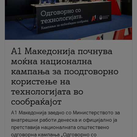
A1 Македонија почнува
моќна национална
кампања за поодговорно
користење на
технологијата во
сообраќајот
A1 Македонија заедно со Министерството за
внатрешни работи денеска и официјално ја
претставија националната општествено
одговорна кампања „Одговорно со