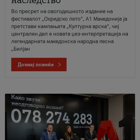
наследство
Во пресрет на овогодишното издание на
фестивалот „Охридско лето“, А1 Македонија ја
претстави кампањата „Културна врска“, чиј
централен дел е новата џез-интерпретација на
легендарната македонска народна песна
„Билјан
Дознај повеќе