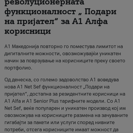
револуционерната
функционалност „ Подари
За нас
на пријател“ за А1 Алфа
#ПодобарОнлајн
корисници
А1 Македонија повторно го поместува лимитот на
дигиталните можности, овозможувајќи уникатен
начин за поврзување на корисниците преку своето
портфолио.
Од денеска, со големо задоволство А1 воведува
нова A1 Net Sef функционалност „Подари на
пријател“, достапна за резидентните корисници на
А1 Alfa и A1 Senior Plus тарифните модели. Со A1
Net Sef, веќе популарен и уникатен производ кој им
овозможува на корисниците размена на зачуваните
гигабајти за пакети или услуги според нивните
потреби, отсега корисниците имаат можност да