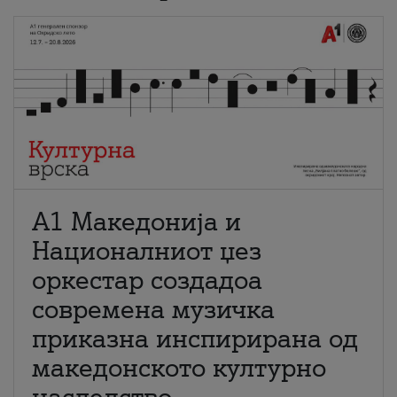
А1 Македонија и
Националниот џез
оркестар создадоа
современа музичка
приказна инспирирана од
македонското културно