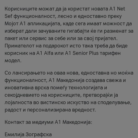
Корисниците можат да ја користат новата А1 Net
Sef функционалност, лесно и едноставно преку
Мојот А1 апликацијата, каде сега имаат можност да
изберат дали зачуваните гигабајти ќе ги разменат за
пакет или сервис за себе или за свој пријател.
Примателот на подарокот исто така треба да биде
корисник на А1 Alfa или A1 Senior Plus тарифен
модел.
Со лансирањето на оваа нова, едноставна но моќна
функционалност, А1 Македонија создава свежа и
иновативна врска помеѓу технологијата и
секојдневието на корисниците, претворајќи ја
лојалноста во вистинско искуство на споделување,
радост и персонализирана вредност.
Контакт за медиуми А1 Македонија:
Емилија Зографска