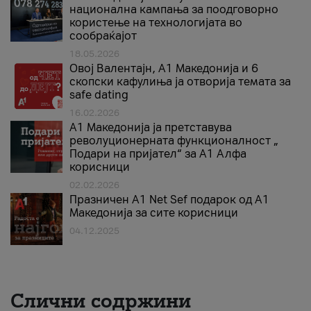
национална кампања за поодговорно
користење на технологијата во
сообраќајот
18.05.2026
Овој Валентајн, A1 Македонија и 6
скопски кафулиња ја отворија темата за
safe dating
16.02.2026
А1 Македонија ја претставува
револуционерната функционалност „
Подари на пријател“ за А1 Алфа
корисници
02.02.2026
Празничен A1 Net Sеf подарок од А1
Македонија за сите корисници
04.12.2025
Слични содржини