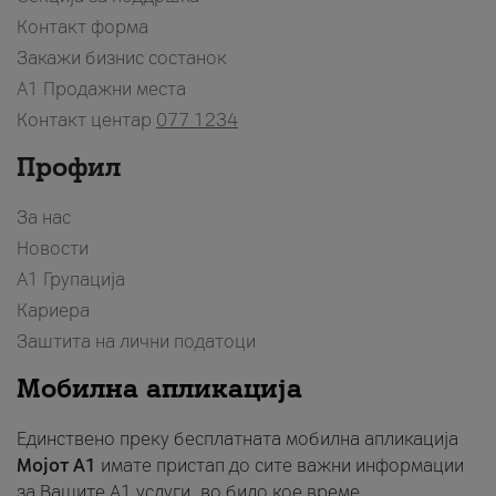
Контакт форма
Закажи бизнис состанок
A1 Продажни места
Контакт центар
077 1234
Профил
За нас
Новости
А1 Групација
Кариера
Заштита на лични податоци
Мобилна апликација
Единствено преку бесплатната мобилна апликација
Мојот A1
имате пристап до сите важни информации
за Вашите A1 услуги, во било кое време.