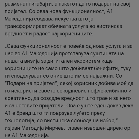
разменат гигабајти, а пакетот да го подарат на свој
пријател. Со оваа нова функционалност, А1
Македонија создава искуства што ја
трансформираат обичната услуга во вистинска
вредност и радост кај корисниците.
„Оваа функционалност е повеќе од нова услуга и за
нас во А1 Македонија претставува суштината на
нашата визија за дигитален екосистем каде
корисниците не само што добиваат бенефити, туку
ги споделуваат со оние што им се најважни. Со
“Подари на пријател”, секој корисник добива моќ да
го искористи своето секојдневие пофлексибилно и
креативно, да создаде вредност што трае и за него
и за неговите пријатели. Ова е уште еден доказ дека
А1 е бренд што ги поврзува луѓето преку
технологија, со вистинска слобода на избор,“
изјави Методија Мирчев, главен извршен директор
на А1 Македонија.