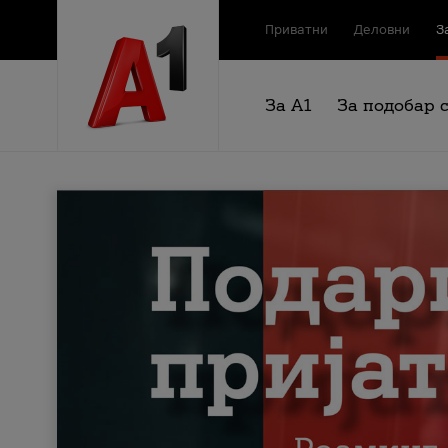
Приватни
Деловни
З
За А1
За подобар 