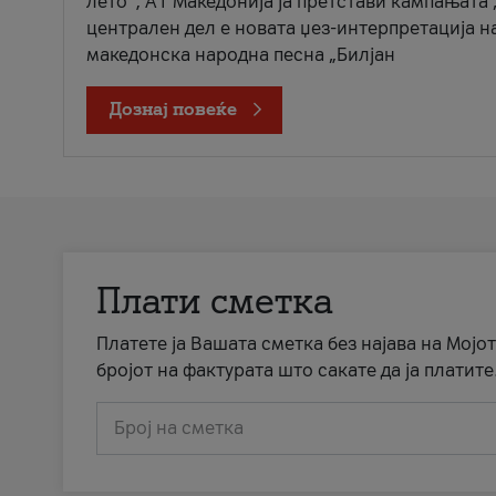
лето“, А1 Македонија ја претстави кампањата 
централен дел е новата џез-интерпретација н
македонска народна песна „Билјан
Дознај повеќе
Плати сметка
Платете ја Вашата сметка без најава на Мојот
бројот на фактурата што сакате да ја платите
Број на сметка