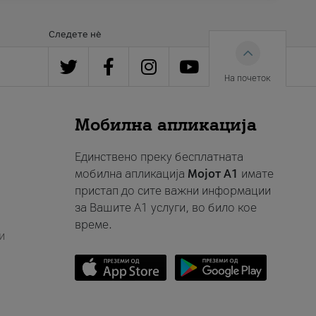
Следете нè
На почеток
Мобилна апликација
Единствено преку бесплатната
мобилна апликација
Мојот A1
имате
пристап до сите важни информации
за Вашите A1 услуги, во било кое
време.
и