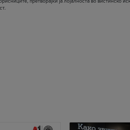
корисниците, претворајќи ја лојалноста во вистинско ис
ст.