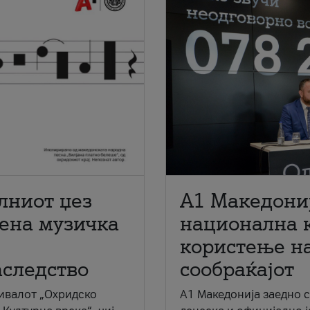
лниот џез
A1 Македони
мена музичка
национална 
користење на
аследство
сообраќајот
ивалот „Охридско
A1 Македонија заедно 