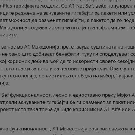
r Plus тарифните модели. Со A1 Net Sef, веќе популарен 
ците размена на зачуваните гигабајти за пакети или ус
ат можност да разменат гигабајти, а пакетот да го пода
1 Македонија создава искуства што ја трансформираат о
сниците.
 за нас во А1 Македонија претставува суштината на наш
 не само што добиваат бенефити, туку ги споделуваат с
екој корисник добива моќ да го искористи своето секојд
 што трае и за него и за неговите пријатели. Ова е ушт
еку технологија, со вистинска слобода на избор,“ изјави
ија.
 Sef функционалност, лесно и едноставно преку Мојот 
т дали зачуваните гигабајти ќе ги разменат за пакет ил
рокот исто така треба да биде корисник на А1 Alfa или A
оќна функционалност, А1 Македонија создава свежа и и