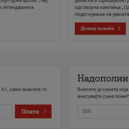
„Културна врска“, чиј
денеска и официјално 
а легендарната
одговорна кампања „Од
подигнување на јавната 
Дознај повеќе
Надополни
 А1, само внесете го
Внесете ја сумата кој
.
внесувајте сума помеѓ
Плати