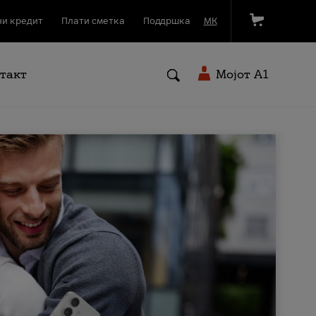
и кредит
Плати сметка
Поддршка
МК
такт
Мојот A1