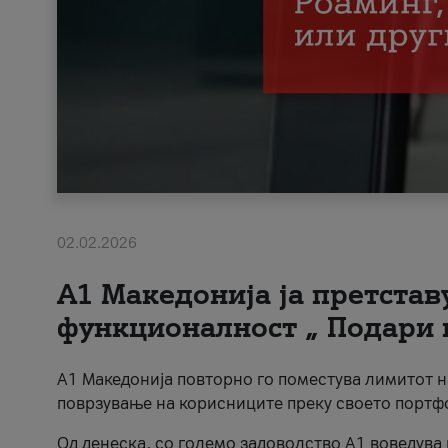
02.02.2026
А1 Македонија ја претста
функционалност „ Подари 
А1 Македонија повторно го поместува лимитот 
поврзување на корисниците преку своето портф
Од денеска, со големо задоволство А1 воведува 