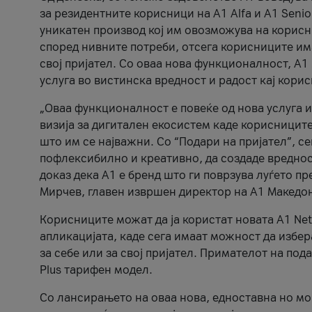
за резидентните корисници на А1 Alfa и A1 Senio
уникатен производ кој им овозможува на корисни
според нивните потреби, отсега корисниците има
свој пријател. Со оваа нова функционалност, А
услуга во вистинска вредност и радост кај кори
„Оваа функционалност е повеќе од нова услуга и
визија за дигитален екосистем каде корисниците
што им се најважни. Со “Подари на пријател”, с
пофлексибилно и креативно, да создаде вредност
доказ дека А1 е бренд што ги поврзува луѓето пр
Мирчев, главен извршен директор на А1 Македон
Корисниците можат да ја користат новата А1 Net
апликацијата, каде сега имаат можност да избера
за себе или за свој пријател. Примателот на пода
Plus тарифен модел.
Со лансирањето на оваа нова, едноставна но м