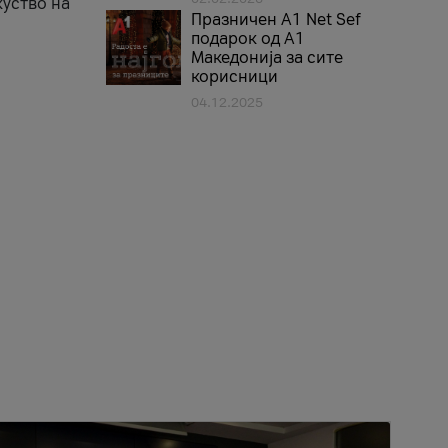
куство на
Празничен A1 Net Sеf
подарок од А1
Македонија за сите
корисници
04.12.2025