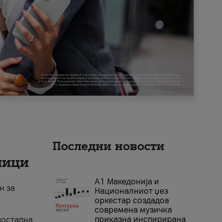
Последни новости
ници
А1 Македонија и
н за
Националниот џез
оркестар создадоа
современа музичка
приказна инспирирана
достапна