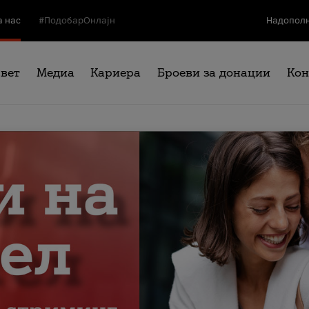
а нас
#ПодобарОнлајн
Надополн
свет
Медиа
Кариера
Броеви за донации
Кон