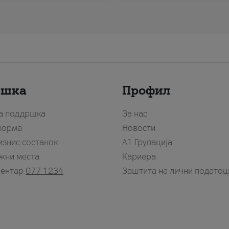
ршка
Профил
за поддршка
За нас
форма
Новости
изнис состанок
А1 Групација
жни места
Кариера
центар
077 1234
Заштита на лични податоц