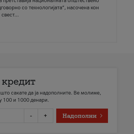
ја претставија националната општествено
говорно со технологијата“, насочена кон
свест...
 кредит
а што сакате да ја надополните. Ве молиме,
у 100 и 1000 денари.
-
+
Надополни