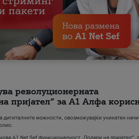
вува револуционерната
на пријател“ за А1 Алфа корис
на дигиталните можности, овозможувајќи уникатен начи
олио.
нова A1 Net Sef функционалност „Подари на пријател“, 