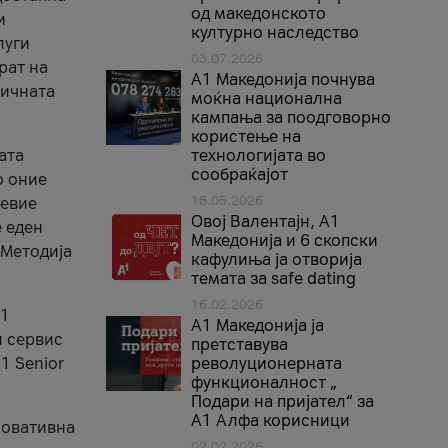
од македонското
и
културно наследство
луги
03.07.2026
рат на
A1 Македонија почнува
бичната
моќна национална
кампања за поодговорно
користење на
ата
технологијата во
сообраќајот
о оние
18.05.2026
невие
Овој Валентајн, A1
е еден
Македонија и 6 скопски
 Методија
кафулиња ја отворија
темата за safe dating
16.02.2026
А1
А1 Македонија ја
и сервис
претставува
1 Senior
револуционерната
функционалност „
Подари на пријател“ за
А1 Алфа корисници
новативна
02.02.2026