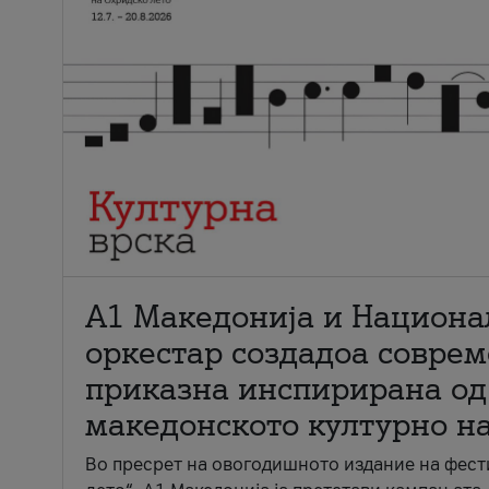
А1 Македонија и Национа
оркестар создадоа совре
приказна инспирирана од
македонското културно н
Во пресрет на овогодишното издание на фест