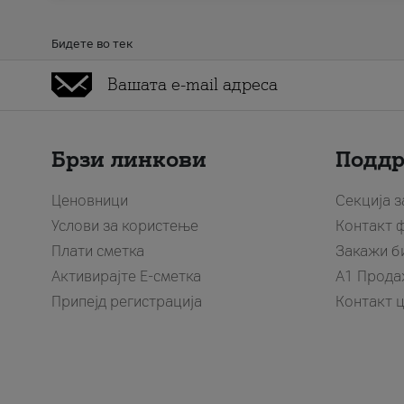
Бидете во тек
Брзи линкови
Подд
Ценовници
Секција 
Услови за користење
Контакт 
Плати сметка
Закажи б
Активирајте Е-сметка
A1 Прода
Припејд регистрација
Контакт 