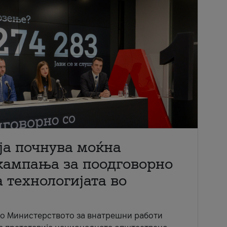
ја почнува моќна
кампања за поодговорно
 технологијата во
со Министерството за внатрешни работи