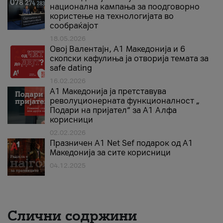
национална кампања за поодговорно
користење на технологијата во
сообраќајот
18.05.2026
Овој Валентајн, A1 Македонија и 6
скопски кафулиња ја отворија темата за
safe dating
16.02.2026
А1 Македонија ја претставува
револуционерната функционалност „
Подари на пријател“ за А1 Алфа
корисници
02.02.2026
Празничен A1 Net Sеf подарок од А1
Македонија за сите корисници
04.12.2025
Слични содржини