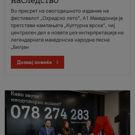
наследство
Во пресрет на овогодишното издание на
фестивалот „Охридско лето“, А1 Македонија ја
претстави кампањата „Културна врска“, чиј
централен дел е новата џез-интерпретација на
легендарната македонска народна песна
„Билјан
Дознај повеќе