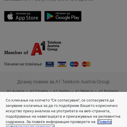
Member of
Начини на плаќање
Дознај повеќе за A1 Telekom Austria Group
A1 Austria
A1 Croatia
A1 Serbia
A1 Belarus
A1 Bulgaria
A1 Slovenia
A1 Digital
Со кликање на копчето "Се согласувам", се согласувате да
зачуваме колачиња за да го подобриме Вашето корисничко
искуство преку анализа на употребата на веб-страната,
подобрување на навигацијата и прикажување на релевантна
содржина. За повеќе информации проверете на
Повеќе