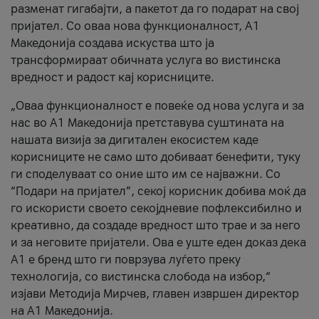
разменат гигабајти, а пакетот да го подарат на свој
пријател. Со оваа нова функционалност, А1
Македонија создава искуства што ја
трансформираат обичната услуга во вистинска
вредност и радост кај корисниците.
„Оваа функционалност е повеќе од нова услуга и за
нас во А1 Македонија претставува суштината на
нашата визија за дигитален екосистем каде
корисниците не само што добиваат бенефити, туку
ги споделуваат со оние што им се најважни. Со
“Подари на пријател”, секој корисник добива моќ да
го искористи своето секојдневие пофлексибилно и
креативно, да создаде вредност што трае и за него
и за неговите пријатели. Ова е уште еден доказ дека
А1 е бренд што ги поврзува луѓето преку
технологија, со вистинска слобода на избор,“
изјави Методија Мирчев, главен извршен директор
на А1 Македонија.