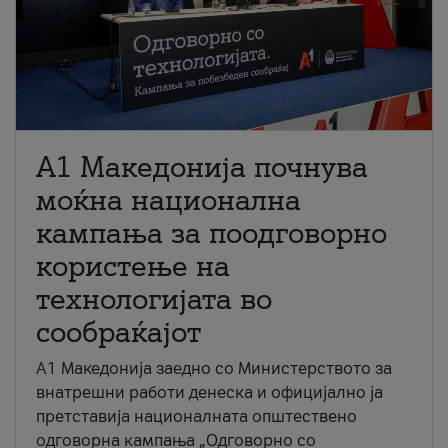
A1 Македонија почнува
моќна национална
кампања за поодговорно
користење на
технологијата во
сообраќајот
A1 Македонија заедно со Министерството за
внатрешни работи денеска и официјално ја
претставија националната општествено
одговорна кампања „Одговорно со