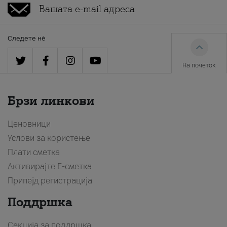
Следете нè
На почеток
Брзи линкови
Ценовници
Услови за користење
Плати сметка
Активирајте Е-сметка
Припејд регистрација
Поддршка
Секција за поддршка