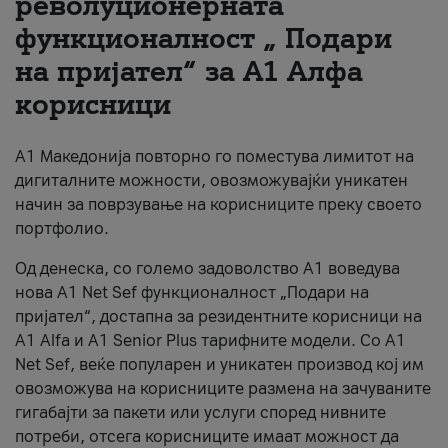
револуционерната
функционалност „ Подари
За нас
на пријател“ за А1 Алфа
#ПодобарОнлајн
корисници
А1 Македонија повторно го поместува лимитот на
дигиталните можности, овозможувајќи уникатен
начин за поврзување на корисниците преку своето
портфолио.
Од денеска, со големо задоволство А1 воведува
нова A1 Net Sef функционалност „Подари на
пријател“, достапна за резидентните корисници на
А1 Alfa и A1 Senior Plus тарифните модели. Со A1
Net Sef, веќе популарен и уникатен производ кој им
овозможува на корисниците размена на зачуваните
гигабајти за пакети или услуги според нивните
потреби, отсега корисниците имаат можност да