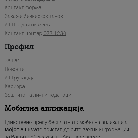
Контакт форма
Закажи бизнис состанок
A1 Продажни места
Контакт центар
077 1234
Профил
За нас
Новости
А1 Групација
Кариера
Заштита на лични податоци
Мобилна апликација
Единствено преку бесплатната мобилна апликација
Мојот A1
имате пристап до сите важни информации
за Вашите A1 услуги, во било кое време.