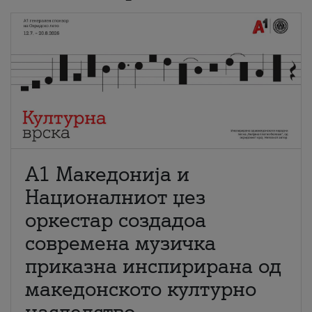
А1 Македонија и
Националниот џез
оркестар создадоа
современа музичка
приказна инспирирана од
македонското културно