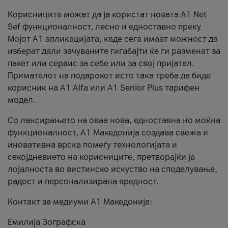
Корисниците можат да ја користат новата А1 Net
Sef функционалност, лесно и едноставно преку
Мојот А1 апликацијата, каде сега имаат можност да
изберат дали зачуваните гигабајти ќе ги разменат за
пакет или сервис за себе или за свој пријател.
Примателот на подарокот исто така треба да биде
корисник на А1 Alfa или A1 Senior Plus тарифен
модел.
Со лансирањето на оваа нова, едноставна но моќна
функционалност, А1 Македонија создава свежа и
иновативна врска помеѓу технологијата и
секојдневието на корисниците, претворајќи ја
лојалноста во вистинско искуство на споделување,
радост и персонализирана вредност.
Контакт за медиуми А1 Македонија:
Емилија Зографска