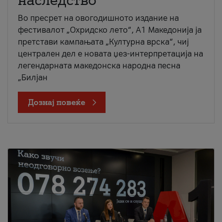
наследство
Во пресрет на овогодишното издание на
фестивалот „Охридско лето“, А1 Македонија ја
претстави кампањата „Културна врска“, чиј
централен дел е новата џез-интерпретација на
легендарната македонска народна песна
„Билјан
Дознај повеќе