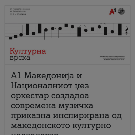
А1 Македонија и
Националниот џез
оркестар создадоа
современа музичка
приказна инспирирана од
македонското културно