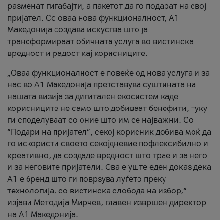
разменат гигабајти, а пакетот да го подарат на свој
пријател. Со оваа нова функционалност, А1
Македонија создава искуства што ја
трансформираат обичната услуга во вистинска
вредност и радост кај корисниците.
„Оваа функционалност е повеќе од нова услуга и за
нас во А1 Македонија претставува суштината на
нашата визија за дигитален екосистем каде
корисниците не само што добиваат бенефити, туку
ги споделуваат со оние што им се најважни. Со
“Подари на пријател”, секој корисник добива моќ да
го искористи своето секојдневие пофлексибилно и
креативно, да создаде вредност што трае и за него
и за неговите пријатели. Ова е уште еден доказ дека
А1 е бренд што ги поврзува луѓето преку
технологија, со вистинска слобода на избор,“
изјави Методија Мирчев, главен извршен директор
на А1 Македонија.