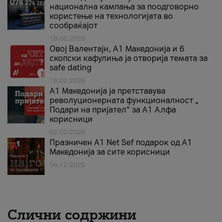
национална кампања за поодговорно
користење на технологијата во
сообраќајот
18.05.2026
Овој Валентајн, A1 Македонија и 6
скопски кафулиња ја отворија темата за
safe dating
16.02.2026
А1 Македонија ја претставува
револуционерната функционалност „
Подари на пријател“ за А1 Алфа
корисници
02.02.2026
Празничен A1 Net Sеf подарок од А1
Македонија за сите корисници
04.12.2025
Слични содржини