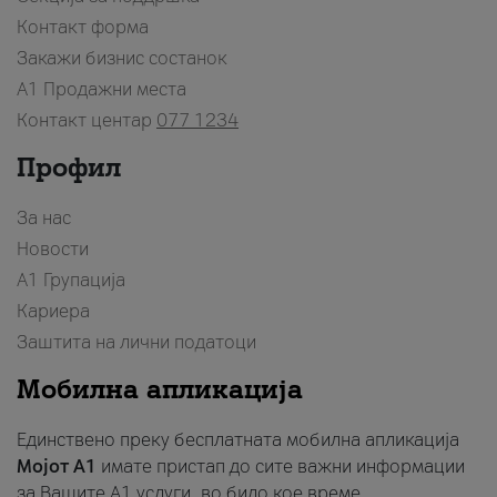
Контакт форма
Закажи бизнис состанок
A1 Продажни места
Контакт центар
077 1234
Профил
За нас
Новости
А1 Групација
Кариера
Заштита на лични податоци
Мобилна апликација
Единствено преку бесплатната мобилна апликација
Мојот A1
имате пристап до сите важни информации
за Вашите A1 услуги, во било кое време.