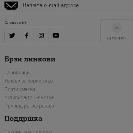
Следете нè
На почеток
Брзи линкови
Ценовници
Услови за користење
Плати сметка
Активирајте Е-сметка
Припејд регистрација
Поддршка
Секција за поддршка