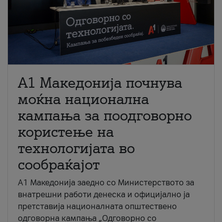
A1 Македонија почнува
моќна национална
кампања за поодговорно
користење на
технологијата во
сообраќајот
A1 Македонија заедно со Министерството за
внатрешни работи денеска и официјално ја
претставија националната општествено
одговорна кампања „Одговорно со