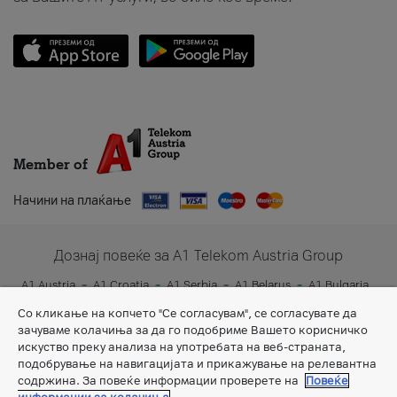
Member of
Начини на плаќање
Дознај повеќе за A1 Telekom Austria Group
A1 Austria
A1 Croatia
A1 Serbia
A1 Belarus
A1 Bulgaria
A1 Slovenia
A1 Digital
Со кликање на копчето "Се согласувам", се согласувате да
зачуваме колачиња за да го подобриме Вашето корисничко
искуство преку анализа на употребата на веб-страната,
подобрување на навигацијата и прикажување на релевантна
содржина. За повеќе информации проверете на
Повеќе