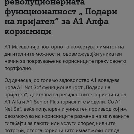
револуционерната
функционалност „ Подари
За нас
на пријател“ за А1 Алфа
#ПодобарОнлајн
корисници
А1 Македонија повторно го поместува лимитот на
дигиталните можности, овозможувајќи уникатен
начин за поврзување на корисниците преку своето
портфолио.
Од денеска, со големо задоволство А1 воведува
нова A1 Net Sef функционалност „Подари на
пријател“, достапна за резидентните корисници на
А1 Alfa и A1 Senior Plus тарифните модели. Со A1
Net Sef, веќе популарен и уникатен производ кој им
овозможува на корисниците размена на зачуваните
гигабајти за пакети или услуги според нивните
потреби, отсега корисниците имаат можност да