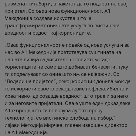
разменат гигабајти, а пакетот да го подарат на свој
пријател. Со оваа нова функционалност, А1
Македонија создава искуства што ја
трансформираат обичната услуга во вистинска
вредност и радост кај корисниците.
„Оваа функционалност е повеќе од нова услуга и за
нас во А1 Македонија претставува суштината на
нашата визија за дигитален екосистем каде
корисниците не само што добиваат бенефити, туку
ги споделуваат со оние што им се најважни. Со
“Подари на пријател”, секој корисник добива моќ да
го искористи своето секојдневие пофлексибилно и
креативно, да создаде вредност што трае и за него
и за неговите пријатели. Ова е уште еден доказ дека
А1 е бренд што ги поврзува луѓето преку
технологија, со вистинска слобода на избор,“
изјави Методија Мирчев, главен извршен директор
на А1 Македонија.