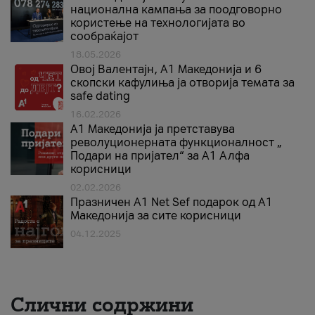
национална кампања за поодговорно
користење на технологијата во
сообраќајот
18.05.2026
Овој Валентајн, A1 Македонија и 6
скопски кафулиња ја отворија темата за
safe dating
16.02.2026
А1 Македонија ја претставува
револуционерната функционалност „
Подари на пријател“ за А1 Алфа
корисници
02.02.2026
Празничен A1 Net Sеf подарок од А1
Македонија за сите корисници
04.12.2025
Слични содржини