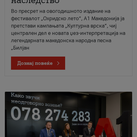
наследство
Во пресрет на овогодишното издание на
фестивалот „Охридско лето“, А1 Македонија ја
претстави кампањата „Културна врска“, чиј
централен дел е новата џез-интерпретација на
легендарната македонска народна песна
„Билјан
Дознај повеќе