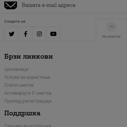
Следете нè
На почеток
Брзи линкови
Ценовници
Услови за користење
Плати сметка
Активирајте Е-сметка
Припејд регистрација
Поддршка
Секција за поддршка