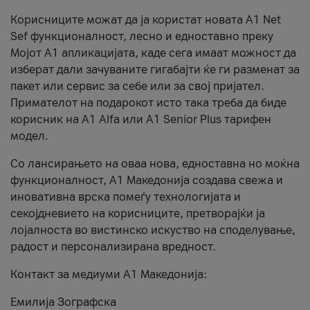
Корисниците можат да ја користат новата А1 Net
Sef функционалност, лесно и едноставно преку
Мојот А1 апликацијата, каде сега имаат можност да
изберат дали зачуваните гигабајти ќе ги разменат за
пакет или сервис за себе или за свој пријател.
Примателот на подарокот исто така треба да биде
корисник на А1 Alfa или A1 Senior Plus тарифен
модел.
Со лансирањето на оваа нова, едноставна но моќна
функционалност, А1 Македонија создава свежа и
иновативна врска помеѓу технологијата и
секојдневието на корисниците, претворајќи ја
лојалноста во вистинско искуство на споделување,
радост и персонализирана вредност.
Контакт за медиуми А1 Македонија:
Емилија Зографска