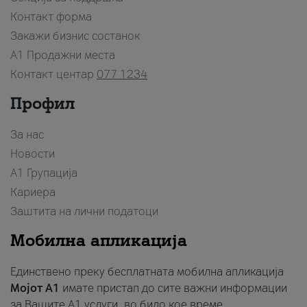
Контакт форма
Закажи бизнис состанок
A1 Продажни места
Контакт центар
077 1234
Профил
За нас
Новости
А1 Групација
Кариера
Заштита на лични податоци
Мобилна апликација
Единствено преку бесплатната мобилна апликација
Мојот A1
имате пристап до сите важни информации
за Вашите A1 услуги, во било кое време.