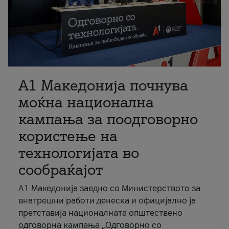
A1 Македонија почнува
моќна национална
кампања за поодговорно
користење на
технологијата во
сообраќајот
A1 Македонија заедно со Министерството за
внатрешни работи денеска и официјално ја
претставија националната општествено
одговорна кампања „Одговорно со