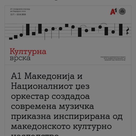
А1 Македонија и
Националниот џез
оркестар создадоа
современа музичка
приказна инспирирана од
македонското културно