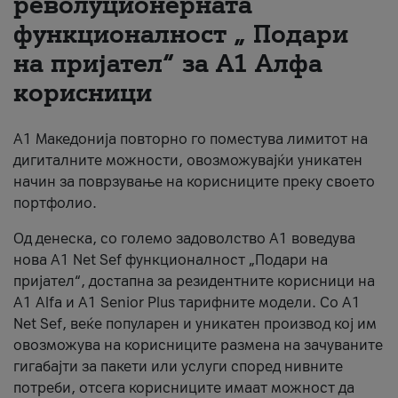
револуционерната
функционалност „ Подари
За нас
на пријател“ за А1 Алфа
#ПодобарОнлајн
корисници
А1 Македонија повторно го поместува лимитот на
дигиталните можности, овозможувајќи уникатен
начин за поврзување на корисниците преку своето
портфолио.
Од денеска, со големо задоволство А1 воведува
нова A1 Net Sef функционалност „Подари на
пријател“, достапна за резидентните корисници на
А1 Alfa и A1 Senior Plus тарифните модели. Со A1
Net Sef, веќе популарен и уникатен производ кој им
овозможува на корисниците размена на зачуваните
гигабајти за пакети или услуги според нивните
потреби, отсега корисниците имаат можност да