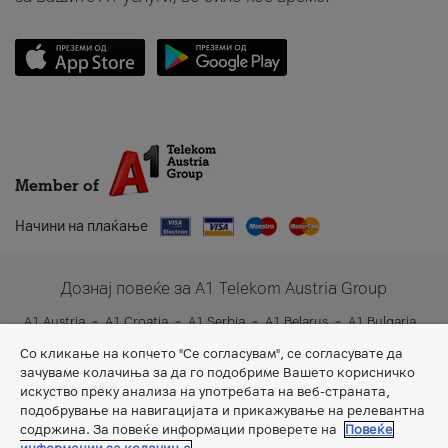
Member of
Начини на плаќање
Дознај повеќе за A1 Telekom Austria Group
A1 Austria
A1 Croatia
A1 Serbia
A1 Belarus
A1 Bulgaria
A1 Slovenia
A1 Digital
Со кликање на копчето "Се согласувам", се согласувате да
зачуваме колачиња за да го подобриме Вашето корисничко
искуство преку анализа на употребата на веб-страната,
подобрување на навигацијата и прикажување на релевантна
содржина. За повеќе информации проверете на
Повеќе