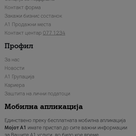
Контакт форма
Закажи бизнис состанок
A1 Продажни места
Контакт центар
077 1234
Профил
За нас
Новости
А1 Групација
Кариера
Заштита на лични податоци
Мобилна апликација
Единствено преку бесплатната мобилна апликација
Мојот A1
имате пристап до сите важни информации
за Вашите A1 услуги, во било кое време.