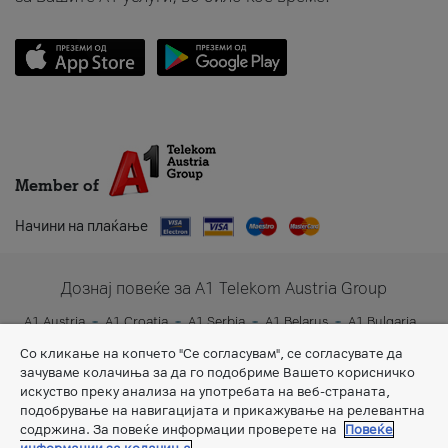
Member of
Начини на плаќање
Дознај повеќе за A1 Telekom Austria Group
A1 Austria
A1 Croatia
A1 Serbia
A1 Belarus
A1 Bulgaria
A1 Slovenia
A1 Digital
Со кликање на копчето "Се согласувам", се согласувате да
зачуваме колачиња за да го подобриме Вашето корисничко
искуство преку анализа на употребата на веб-страната,
подобрување на навигацијата и прикажување на релевантна
содржина. За повеќе информации проверете на
Повеќе