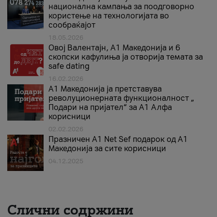
национална кампања за поодговорно
користење на технологијата во
сообраќајот
18.05.2026
Овој Валентајн, A1 Македонија и 6
скопски кафулиња ја отворија темата за
safe dating
16.02.2026
А1 Македонија ја претставува
револуционерната функционалност „
Подари на пријател“ за А1 Алфа
корисници
02.02.2026
Празничен A1 Net Sеf подарок од А1
Македонија за сите корисници
04.12.2025
Слични содржини