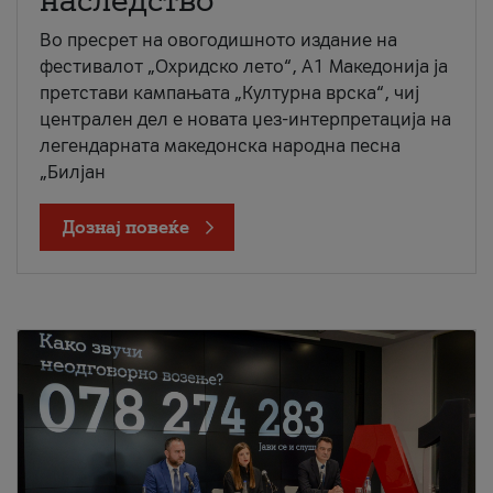
наследство
Во пресрет на овогодишното издание на
фестивалот „Охридско лето“, А1 Македонија ја
претстави кампањата „Културна врска“, чиј
централен дел е новата џез-интерпретација на
легендарната македонска народна песна
„Билјан
Дознај повеќе