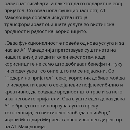
разменат гигабајти, а пакетот да го подарат на свој
пријател. Со оваа нова функционалност, А1
Македонија создава искуства што ја
трансформираат обичната услуга во вистинска
вредност и радост кај корисниците.
„Оваа функционалност е повеќе од нова услуга и за
нас во А1 Македонија претставува суштината на
нашата визија за дигитален екосистем каде
корисниците не само што добиваат бенефити, туку
ги споделуваат со оние што им се најважни. Со
“Подари на пријател”, секој корисник добива моќ да
го искористи своето секојдневие пофлексибилно и
креативно, да создаде вредност што трае и за него
и за неговите пријатели. Ова е уште еден доказ дека
А1 е бренд што ги поврзува луѓето преку
технологија, со вистинска слобода на избор,“
изјави Методија Мирчев, главен извршен директор
на А1 Македонија.