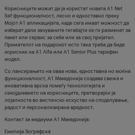
Корисниците можат да ја користат новата А1 Net
Sef функционалност, лесно и едноставно преку
Мојот А1 апликацијата, каде сега имаат можност да
изберат дали зачуваните гигабајти ќе ги разменат за
пакет или сервис за себе или за свој пријател.
Примателот на подарокот исто така треба да биде
корисник на А1 Alfa или A1 Senior Plus тарифен
модел.
Со лансирањето на оваа нова, едноставна но моќна
функционалност, А1 Македонија создава свежа и
иновативна врска помеѓу технологијата и
секојдневието на корисниците, претворајќи ја
лојалноста во вистинско искуство на споделување,
радост и персонализирана вредност.
Контакт за медиуми А1 Македонија:
Емилија Зографска