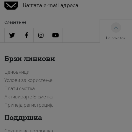
Следете нè
На почеток
Брзи линкови
Ценовници
Услови за користење
Плати сметка
Активирајте Е-сметка
Припејд регистрација
Поддршка
Секција за поддршка