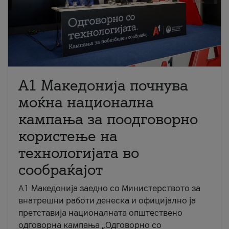
A1 Македонија почнува
моќна национална
кампања за поодговорно
користење на
технологијата во
сообраќајот
A1 Македонија заедно со Министерството за
внатрешни работи денеска и официјално ја
претставија националната општествено
одговорна кампања „Одговорно со