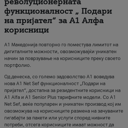
револуционерната
функционалност „ Подари
За нас
на пријател“ за А1 Алфа
#ПодобарОнлајн
корисници
А1 Македонија повторно го поместува лимитот на
дигиталните можности, овозможувајќи уникатен
начин за поврзување на корисниците преку своето
портфолио.
Од денеска, со големо задоволство А1 воведува
нова A1 Net Sef функционалност „Подари на
пријател“, достапна за резидентните корисници на
А1 Alfa и A1 Senior Plus тарифните модели. Со A1
Net Sef, веќе популарен и уникатен производ кој им
овозможува на корисниците размена на зачуваните
гигабајти за пакети или услуги според нивните
потреби, отсега корисниците имаат можност да