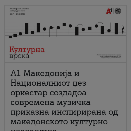
А1 Македонија и
Националниот џез
оркестар создадоа
современа музичка
приказна инспирирана од
македонското културно