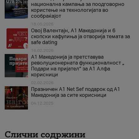
национална кампања за поодговорно
користење на технологијата во
сообраќајот
18.05.2026
Овој Валентајн, A1 Македонија и 6
скопски кафулиња ја отворија темата за
safe dating
16.02.2026
А1 Македонија ја претставува
револуционерната функционалност „
Подари на пријател“ за А1 Алфа
корисници
02.02.2026
Празничен A1 Net Sеf подарок од А1
Македонија за сите корисници
04.12.2025
Слични содржини