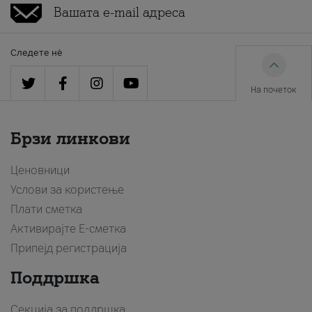
Следете нè
На почеток
Брзи линкови
Ценовници
Услови за користење
Плати сметка
Активирајте Е-сметка
Припејд регистрација
Поддршка
Секција за поддршка