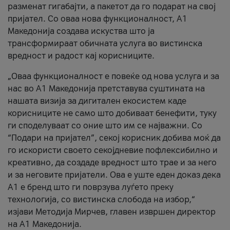
разменат гигабајти, а пакетот да го подарат на свој
пријател. Со оваа нова функционалност, А1
Македонија создава искуства што ја
трансформираат обичната услуга во вистинска
вредност и радост кај корисниците.
„Оваа функционалност е повеќе од нова услуга и за
нас во А1 Македонија претставува суштината на
нашата визија за дигитален екосистем каде
корисниците не само што добиваат бенефити, туку
ги споделуваат со оние што им се најважни. Со
“Подари на пријател”, секој корисник добива моќ да
го искористи своето секојдневие пофлексибилно и
креативно, да создаде вредност што трае и за него
и за неговите пријатели. Ова е уште еден доказ дека
А1 е бренд што ги поврзува луѓето преку
технологија, со вистинска слобода на избор,“
изјави Методија Мирчев, главен извршен директор
на А1 Македонија.