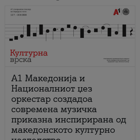
А1 Македонија и
Националниот џез
оркестар создадоа
современа музичка
приказна инспирирана од
македонското културно