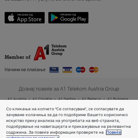
Member of
Начини на плаќање
Дознај повеќе за A1 Telekom Austria Group
A1 Austria
A1 Croatia
A1 Serbia
A1 Belarus
A1 Bulgaria
A1 Slovenia
A1 Digital
Со кликање на копчето "Се согласувам", се согласувате да
зачуваме колачиња за да го подобриме Вашето корисничко
искуство преку анализа на употребата на веб-страната,
подобрување на навигацијата и прикажување на релевантна
содржина. За повеќе информации проверете на
Повеќе