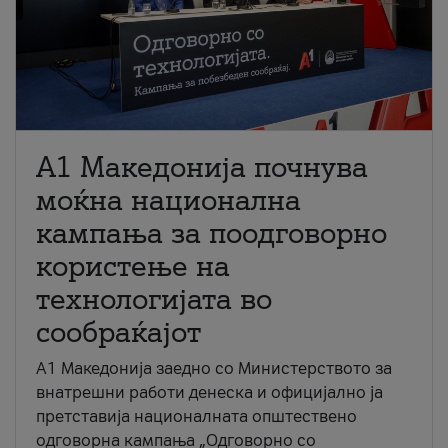
A1 Македонија почнува
моќна национална
кампања за поодговорно
користење на
технологијата во
сообраќајот
A1 Македонија заедно со Министерството за
внатрешни работи денеска и официјално ја
претставија националната општествено
одговорна кампања „Одговорно со