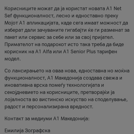
Корисниците можат да ја користат новата А1 Net
Sef функционалност, лесно и едноставно преку
Мојот А1 апликацијата, каде сега имаат можност да
изберат дали зачуваните гигабајти ќе ги разменат за
пакет или сервис за себе или за свој пријател.
Примателот на подарокот исто така треба да биде
корисник на А1 Alfa или A1 Senior Plus тарифен
модел.
Со лансирањето на оваа нова, едноставна но моќна
функционалност, А1 Македонија создава свежа и
иновативна врска помеѓу технологијата и
секојдневието на корисниците, претворајќи ја
лојалноста во вистинско искуство на споделување,
радост и персонализирана вредност.
Контакт за медиуми А1 Македонија:
Емилија Зографска