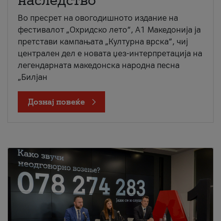
наследство
Во пресрет на овогодишното издание на
фестивалот „Охридско лето“, А1 Македонија ја
претстави кампањата „Културна врска“, чиј
централен дел е новата џез-интерпретација на
легендарната македонска народна песна
„Билјан
Дознај повеќе