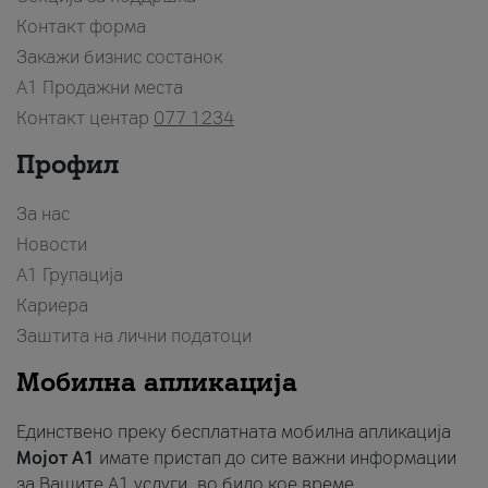
Контакт форма
Закажи бизнис состанок
A1 Продажни места
Контакт центар
077 1234
Профил
За нас
Новости
А1 Групација
Кариера
Заштита на лични податоци
Мобилна апликација
Единствено преку бесплатната мобилна апликација
Мојот A1
имате пристап до сите важни информации
за Вашите A1 услуги, во било кое време.