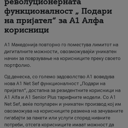
револуционерната
функционалност „ Подари
За нас
на пријател“ за А1 Алфа
#ПодобарОнлајн
корисници
А1 Македонија повторно го поместува лимитот на
дигиталните можности, овозможувајќи уникатен
начин за поврзување на корисниците преку своето
портфолио.
Од денеска, со големо задоволство А1 воведува
нова A1 Net Sef функционалност „Подари на
пријател“, достапна за резидентните корисници на
А1 Alfa и A1 Senior Plus тарифните модели. Со A1
Net Sef, веќе популарен и уникатен производ кој им
овозможува на корисниците размена на зачуваните
гигабајти за пакети или услуги според нивните
потреби, отсега корисниците имаат можност да