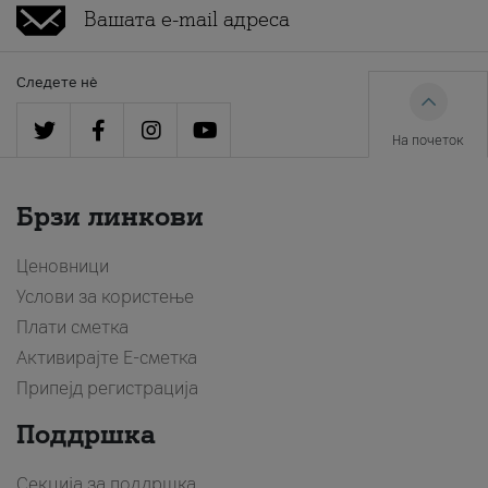
Следете нè
На почеток
Брзи линкови
Ценовници
Услови за користење
Плати сметка
Активирајте Е-сметка
Припејд регистрација
Поддршка
Секција за поддршка