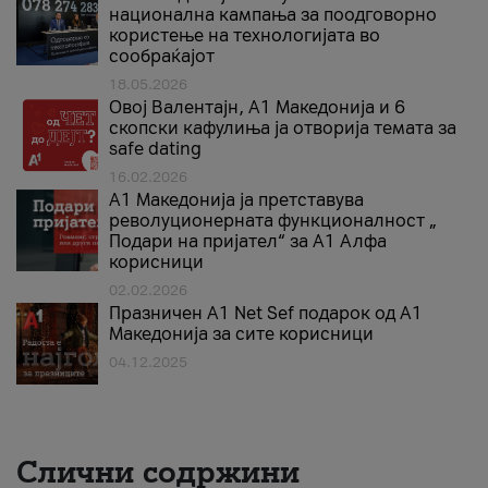
национална кампања за поодговорно
користење на технологијата во
сообраќајот
18.05.2026
Овој Валентајн, A1 Македонија и 6
скопски кафулиња ја отворија темата за
safe dating
16.02.2026
А1 Македонија ја претставува
револуционерната функционалност „
Подари на пријател“ за А1 Алфа
корисници
02.02.2026
Празничен A1 Net Sеf подарок од А1
Македонија за сите корисници
04.12.2025
Слични содржини