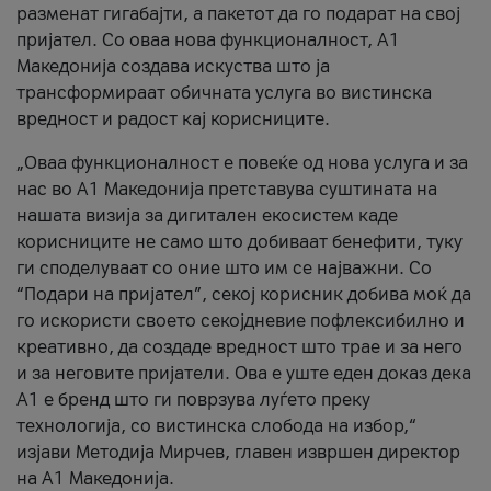
разменат гигабајти, а пакетот да го подарат на свој
пријател. Со оваа нова функционалност, А1
Македонија создава искуства што ја
трансформираат обичната услуга во вистинска
вредност и радост кај корисниците.
„Оваа функционалност е повеќе од нова услуга и за
нас во А1 Македонија претставува суштината на
нашата визија за дигитален екосистем каде
корисниците не само што добиваат бенефити, туку
ги споделуваат со оние што им се најважни. Со
“Подари на пријател”, секој корисник добива моќ да
го искористи своето секојдневие пофлексибилно и
креативно, да создаде вредност што трае и за него
и за неговите пријатели. Ова е уште еден доказ дека
А1 е бренд што ги поврзува луѓето преку
технологија, со вистинска слобода на избор,“
изјави Методија Мирчев, главен извршен директор
на А1 Македонија.