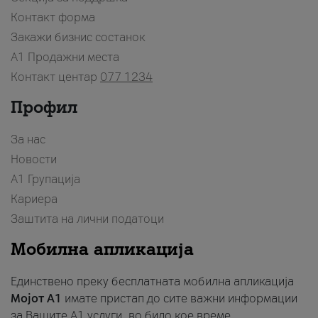
Контакт форма
Закажи бизнис состанок
A1 Продажни места
Контакт центар
077 1234
Профил
За нас
Новости
А1 Групација
Кариера
Заштита на лични податоци
Мобилна апликација
Единствено преку бесплатната мобилна апликација
Мојот A1
имате пристап до сите важни информации
за Вашите A1 услуги, во било кое време.