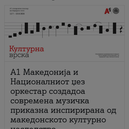
А1 Македонија и
Националниот џез
оркестар создадоа
современа музичка
приказна инспирирана од
македонското културно