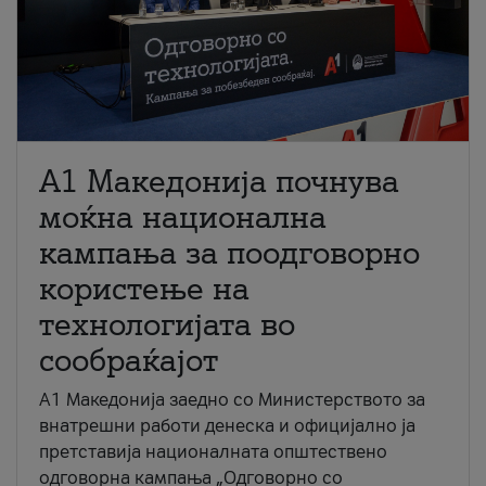
A1 Македонија почнува
моќна национална
кампања за поодговорно
користење на
технологијата во
сообраќајот
A1 Македонија заедно со Министерството за
внатрешни работи денеска и официјално ја
претставија националната општествено
одговорна кампања „Одговорно со