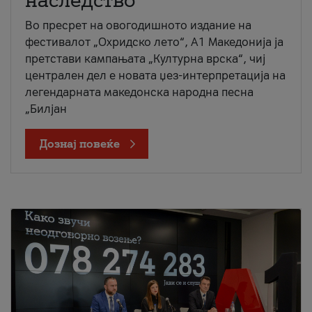
наследство
Во пресрет на овогодишното издание на
фестивалот „Охридско лето“, А1 Македонија ја
претстави кампањата „Културна врска“, чиј
централен дел е новата џез-интерпретација на
легендарната македонска народна песна
„Билјан
Дознај повеќе