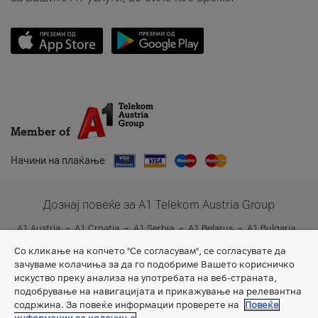
Member of
Начини на плаќање
Дознај повеќе за A1 Telekom Austria Group
A1 Austria
A1 Croatia
A1 Serbia
A1 Belarus
A1 Bulgaria
A1 Slovenia
A1 Digital
Со кликање на копчето "Се согласувам", се согласувате да
зачуваме колачиња за да го подобриме Вашето корисничко
искуство преку анализа на употребата на веб-страната,
подобрување на навигацијата и прикажување на релевантна
содржина. За повеќе информации проверете на
Повеќе