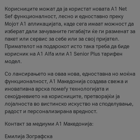
Корисниците можат да ја користат новата А1 Net
Sef функционалност, лесно и едноставно преку
Мојот А1 апликацијата, каде сега имаат можност да
изберат дали зачуваните гигабајти ќе ги разменат за
пакет или сервис за себе или за свој пријател.
Примателот на подарокот исто така треба да биде
корисник на А1 Alfa или A1 Senior Plus тарифен
модел.
Со лансирањето на оваа нова, едноставна но моќна
функционалност, А1 Македонија создава свежа и
иновативна врска помеѓу технологијата и
секојдневието на корисниците, претворајќи ја
лојалноста во вистинско искуство на споделување,
радост и персонализирана вредност.
Контакт за медиуми А1 Македонија:
Емилија Зографска