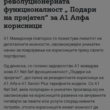
револуционерната
функционалност „ Подари
За нас
на пријател“ за А1 Алфа
#ПодобарОнлајн
корисници
А1 Македонија повторно го поместува лимитот на
дигиталните можности, овозможувајќи уникатен
начин за поврзување на корисниците преку своето
портфолио.
Од денеска, со големо задоволство А1 воведува
нова A1 Net Sef функционалност „Подари на
пријател“, достапна за резидентните корисници на
А1 Alfa и A1 Senior Plus тарифните модели. Со A1
Net Sef, веќе популарен и уникатен производ кој им
овозможува на корисниците размена на зачуваните
гигабајти за пакети или услуги според нивните
потреби, отсега корисниците имаат можност да