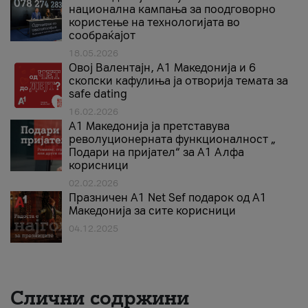
национална кампања за поодговорно
користење на технологијата во
сообраќајот
18.05.2026
Овој Валентајн, A1 Македонија и 6
скопски кафулиња ја отворија темата за
safe dating
16.02.2026
А1 Македонија ја претставува
револуционерната функционалност „
Подари на пријател“ за А1 Алфа
корисници
02.02.2026
Празничен A1 Net Sеf подарок од А1
Македонија за сите корисници
04.12.2025
Слични содржини