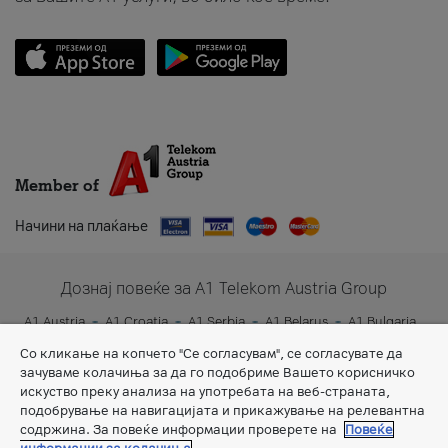
Member of
Начини на плаќање
Дознај повеќе за A1 Telekom Austria Group
A1 Austria
A1 Croatia
A1 Serbia
A1 Belarus
A1 Bulgaria
A1 Slovenia
A1 Digital
Со кликање на копчето "Се согласувам", се согласувате да
зачуваме колачиња за да го подобриме Вашето корисничко
искуство преку анализа на употребата на веб-страната,
подобрување на навигацијата и прикажување на релевантна
содржина. За повеќе информации проверете на
Повеќе