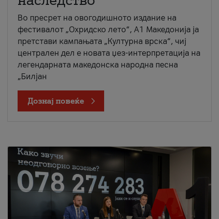
наследство
Во пресрет на овогодишното издание на
фестивалот „Охридско лето“, А1 Македонија ја
претстави кампањата „Културна врска“, чиј
централен дел е новата џез-интерпретација на
легендарната македонска народна песна
„Билјан
Дознај повеќе