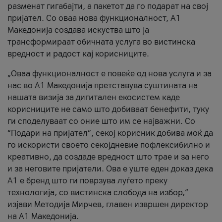
разменат гигабајти, а пакетот да го подарат на свој
пријател. Со оваа нова функционалност, А1
Македонија создава искуства што ја
трансформираат обичната услуга во вистинска
вредност и радост кај корисниците.
„Оваа функционалност е повеќе од нова услуга и за
нас во А1 Македонија претставува суштината на
нашата визија за дигитален екосистем каде
корисниците не само што добиваат бенефити, туку
ги споделуваат со оние што им се најважни. Со
“Подари на пријател”, секој корисник добива моќ да
го искористи своето секојдневие пофлексибилно и
креативно, да создаде вредност што трае и за него
и за неговите пријатели. Ова е уште еден доказ дека
А1 е бренд што ги поврзува луѓето преку
технологија, со вистинска слобода на избор,“
изјави Методија Мирчев, главен извршен директор
на А1 Македонија.