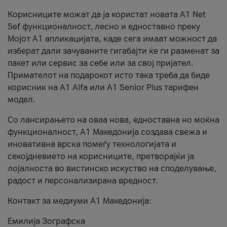
Корисниците можат да ја користат новата А1 Net
Sef функционалност, лесно и едноставно преку
Мојот А1 апликацијата, каде сега имаат можност да
изберат дали зачуваните гигабајти ќе ги разменат за
пакет или сервис за себе или за свој пријател.
Примателот на подарокот исто така треба да биде
корисник на А1 Alfa или A1 Senior Plus тарифен
модел.
Со лансирањето на оваа нова, едноставна но моќна
функционалност, А1 Македонија создава свежа и
иновативна врска помеѓу технологијата и
секојдневието на корисниците, претворајќи ја
лојалноста во вистинско искуство на споделување,
радост и персонализирана вредност.
Контакт за медиуми А1 Македонија:
Емилија Зографска