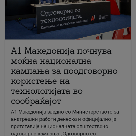
A1 Македонија почнува
моќна национална
кампања за поодговорно
користење на
технологијата во
сообраќајот
A1 Македонија заедно со Министерството за
внатрешни работи денеска и официјално ја
претставија националната општествено
одговорна кампања „Одговорно со