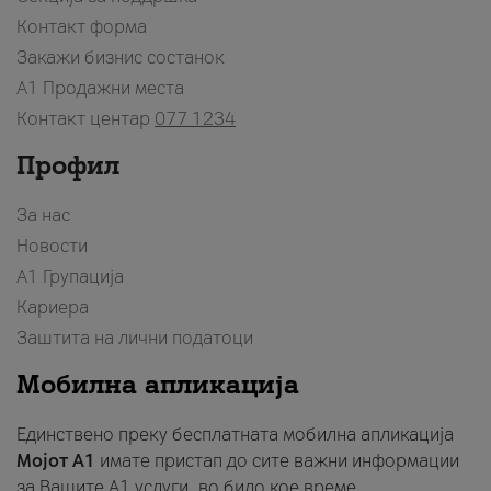
Контакт форма
Закажи бизнис состанок
A1 Продажни места
Контакт центар
077 1234
Профил
За нас
Новости
А1 Групација
Кариера
Заштита на лични податоци
Мобилна апликација
Единствено преку бесплатната мобилна апликација
Мојот A1
имате пристап до сите важни информации
за Вашите A1 услуги, во било кое време.