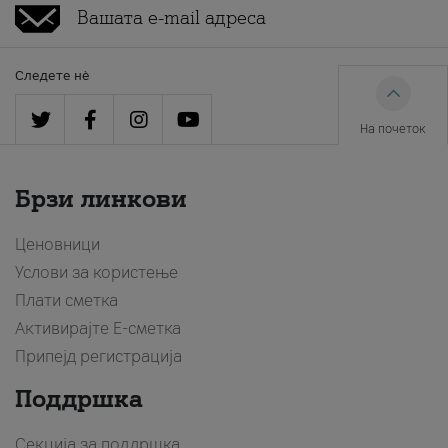
Следете нè
На почеток
Брзи линкови
Ценовници
Услови за користење
Плати сметка
Активирајте Е-сметка
Припејд регистрација
Поддршка
Секција за поддршка