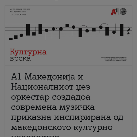
А1 Македонија и
Националниот џез
оркестар создадоа
современа музичка
приказна инспирирана од
македонското културно