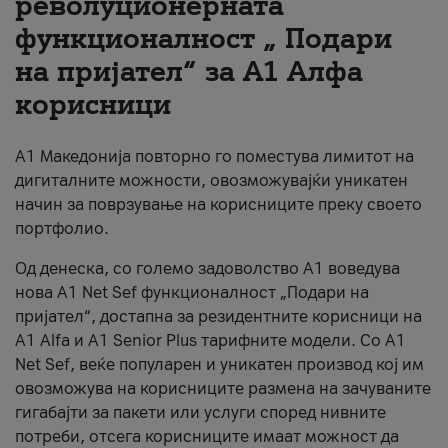
револуционерната
функционалност „ Подари
За нас
на пријател“ за А1 Алфа
#ПодобарОнлајн
корисници
А1 Македонија повторно го поместува лимитот на
дигиталните можности, овозможувајќи уникатен
начин за поврзување на корисниците преку своето
портфолио.
Од денеска, со големо задоволство А1 воведува
нова A1 Net Sef функционалност „Подари на
пријател“, достапна за резидентните корисници на
А1 Alfa и A1 Senior Plus тарифните модели. Со A1
Net Sef, веќе популарен и уникатен производ кој им
овозможува на корисниците размена на зачуваните
гигабајти за пакети или услуги според нивните
потреби, отсега корисниците имаат можност да