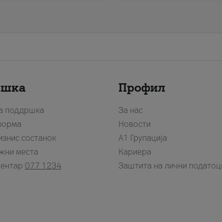
ршка
Профил
за поддршка
За нас
форма
Новости
изнис состанок
А1 Групација
жни места
Кариера
центар
077 1234
Заштита на лични податоц