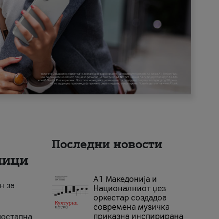
Последни новости
ници
А1 Македонија и
н за
Националниот џез
оркестар создадоа
современа музичка
приказна инспирирана
достапна