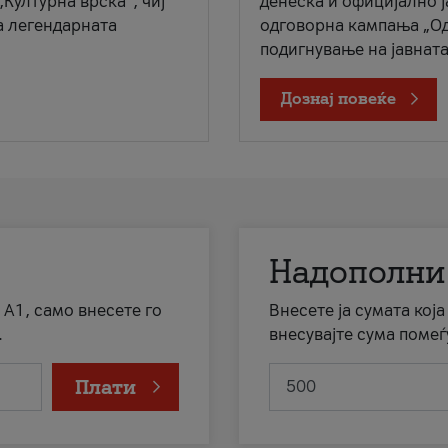
„Културна врска“, чиј
денеска и официјално 
а легендарната
одговорна кампања „Од
подигнување на јавната 
Дознај повеќе
Надополни
 А1, само внесете го
Внесете ја сумата кој
.
внесувајте сума помеѓ
Плати