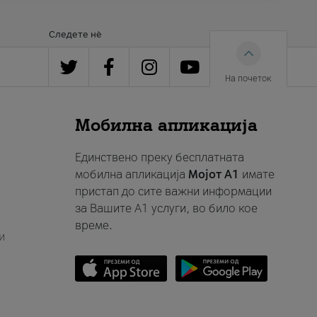
Следете нè
На почеток
Мобилна апликација
Единствено преку бесплатната
мобилна апликација
Мојот A1
имате
пристап до сите важни информации
за Вашите A1 услуги, во било кое
време.
и