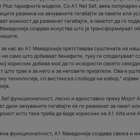
r Plus тарифните модели. Со A1 Net Sef, веќе популарен 
ците размена на зачуваните гигабајти за пакети или ус
ат можност да разменат гигабајти, а пакетот да го пода
1 Македонија создава искуства што ја трансформираат о
сниците.
 за нас во А1 Македонија претставува суштината на наш
 не само што добиваат бенефити, туку ги споделуваат с
екој корисник добива моќ да го искористи своето секојд
 што трае и за него и за неговите пријатели. Ова е ушт
еку технологија, со вистинска слобода на избор,“ изјави
ија.
 Sef функционалност, лесно и едноставно преку Мојот 
т дали зачуваните гигабајти ќе ги разменат за пакет ил
рокот исто така треба да биде корисник на А1 Alfa или A
оќна функционалност, А1 Македонија создава свежа и и