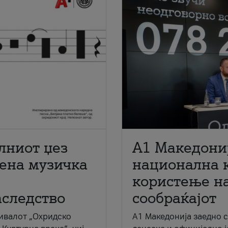
лниот џез
A1 Македони
мена музичка
национална 
користење на
аследство
сообраќајот
ивалот „Охридско
A1 Македонија заедно 