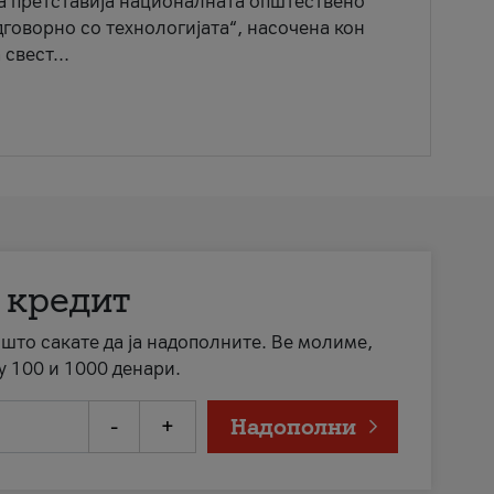
ја претставија националната општествено
говорно со технологијата“, насочена кон
свест...
 кредит
а што сакате да ја надополните. Ве молиме,
у 100 и 1000 денари.
-
+
Надополни