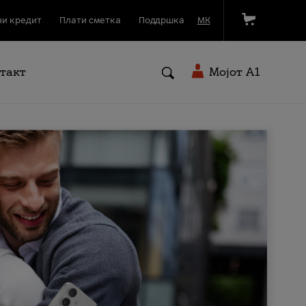
и кредит
Плати сметка
Поддршка
МК
такт
Мојот A1