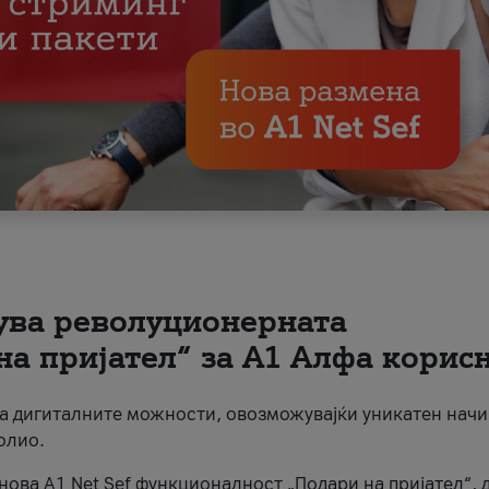
вува револуционерната
на пријател“ за А1 Алфа корис
на дигиталните можности, овозможувајќи уникатен начи
олио.
нова A1 Net Sef функционалност „Подари на пријател“, 