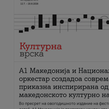
А1 Македонија и Национа
оркестар создадоа совре
приказна инспирирана од
македонското културно н
Во пресрет на овогодишното издание на фест