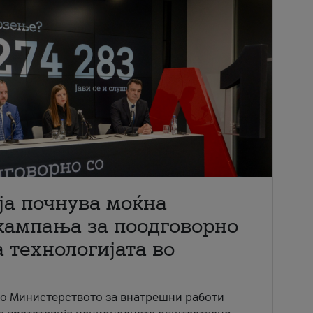
ја почнува моќна
кампања за поодговорно
 технологијата во
со Министерството за внатрешни работи