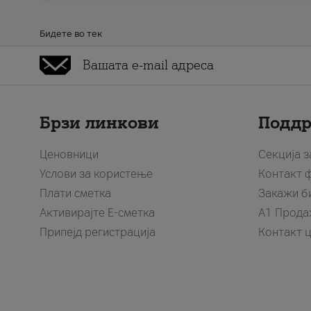
Бидете во тек
Брзи линкови
Подд
Ценовници
Секција 
Услови за користење
Контакт 
Плати сметка
Закажи б
Активирајте Е-сметка
A1 Прода
Припејд регистрација
Контакт 