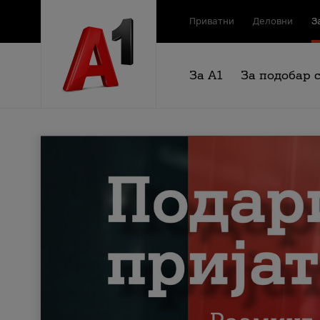
Приватни
Деловни
З
За А1
За подобар 