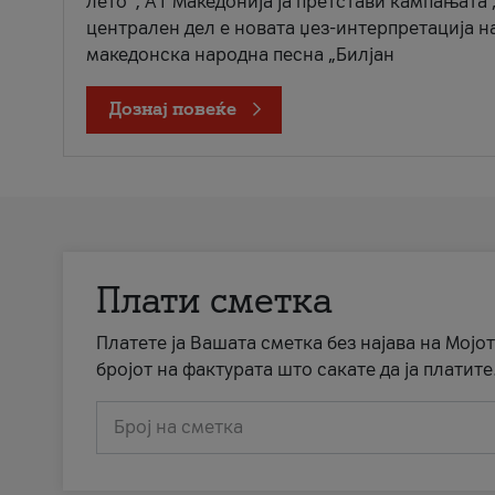
лето“, А1 Македонија ја претстави кампањата 
централен дел е новата џез-интерпретација н
македонска народна песна „Билјан
Дознај повеќе
Плати сметка
Платете ја Вашата сметка без најава на Мојот
бројот на фактурата што сакате да ја платите
Број на сметка