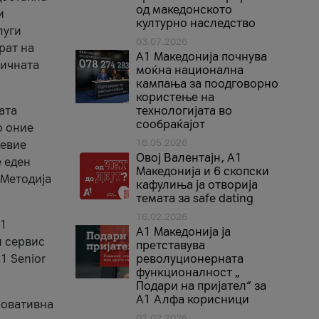
од македонското
и
културно наследство
луги
03.07.2026
рат на
A1 Македонија почнува
бичната
моќна национална
кампања за поодговорно
користење на
ата
технологијата во
сообраќајот
о оние
18.05.2026
невие
Овој Валентајн, A1
е еден
Македонија и 6 скопски
 Методија
кафулиња ја отворија
темата за safe dating
16.02.2026
А1
А1 Македонија ја
и сервис
претставува
1 Senior
револуционерната
функционалност „
Подари на пријател“ за
А1 Алфа корисници
новативна
02.02.2026