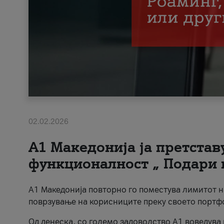
02.02.2026
А1 Македонија ја претста
функционалност „ Подари 
А1 Македонија повторно го поместува лимитот 
поврзување на корисниците преку своето портф
Од денеска, со големо задоволство А1 воведува 