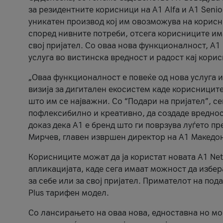
за резидентните корисници на А1 Alfa и A1 Senio
уникатен производ кој им овозможува на корисни
според нивните потреби, отсега корисниците има
свој пријател. Со оваа нова функционалност, А
услуга во вистинска вредност и радост кај кори
„Оваа функционалност е повеќе од нова услуга и
визија за дигитален екосистем каде корисниците
што им се најважни. Со “Подари на пријател”, с
пофлексибилно и креативно, да создаде вредност
доказ дека А1 е бренд што ги поврзува луѓето пр
Мирчев, главен извршен директор на А1 Македон
Корисниците можат да ја користат новата А1 Net
апликацијата, каде сега имаат можност да избера
за себе или за свој пријател. Примателот на пода
Plus тарифен модел.
Со лансирањето на оваа нова, едноставна но м