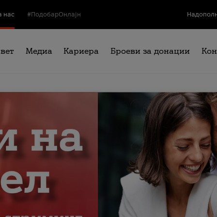
а нас
#ПодобарОнлајн
Надополн
свет
Медиа
Кариера
Броеви за донации
Кон