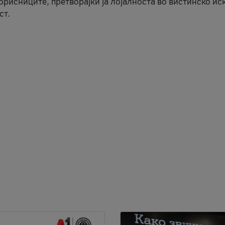
корисниците, претворајќи ја лојалноста во вистинско ис
ст.