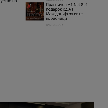
куство на
Празничен A1 Net Sеf
подарок од А1
Македонија за сите
корисници
04.12.2025