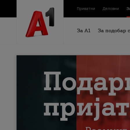
Приватни
Деловни
З
За А1
За подобар 