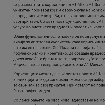
за резидентните корисници на А1 Alfa и A1 Senio
уникатен производ кој им овозможува на корисни
според нивните потреби, отсега корисниците има
свој пријател. Со оваа нова функционалност, А
услуга во вистинска вредност и радост кај кори
„Оваа функционалност е повеќе од нова услуга и
визија за дигитален екосистем каде корисниците
што им се најважни. Со “Подари на пријател”, с
пофлексибилно и креативно, да создаде вредност
доказ дека А1 е бренд што ги поврзува луѓето пр
Мирчев, главен извршен директор на А1 Македон
Корисниците можат да ја користат новата А1 Net
апликацијата, каде сега имаат можност да избера
за себе или за свој пријател. Примателот на пода
Plus тарифен модел.
Со лансирањето на оваа нова, едноставна но м