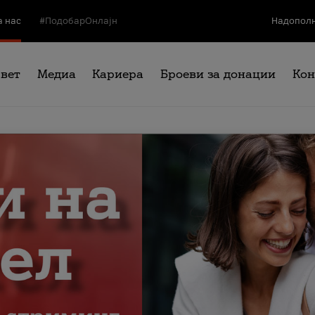
а нас
#ПодобарОнлајн
Надополн
свет
Медиа
Кариера
Броеви за донации
Кон