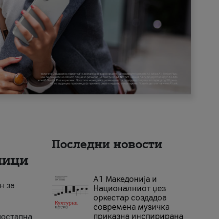
Последни новости
ници
А1 Македонија и
н за
Националниот џез
оркестар создадоа
современа музичка
приказна инспирирана
достапна