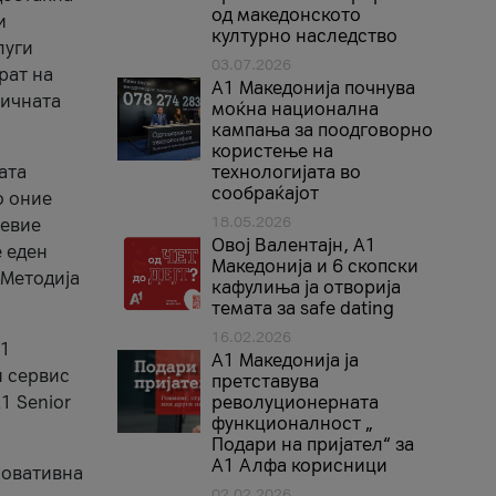
од македонското
и
културно наследство
луги
03.07.2026
рат на
A1 Македонија почнува
бичната
моќна национална
кампања за поодговорно
користење на
ата
технологијата во
сообраќајот
о оние
18.05.2026
невие
Овој Валентајн, A1
е еден
Македонија и 6 скопски
 Методија
кафулиња ја отворија
темата за safe dating
16.02.2026
А1
А1 Македонија ја
и сервис
претставува
1 Senior
револуционерната
функционалност „
Подари на пријател“ за
А1 Алфа корисници
новативна
02.02.2026