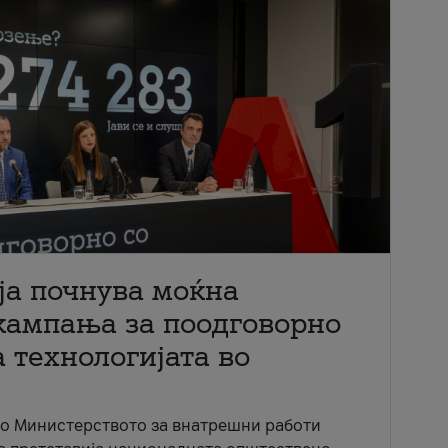
ја почнува моќна
кампања за поодговорно
 технологијата во
со Министерството за внатрешни работи