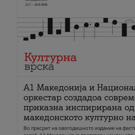
А1 Македонија и Национа
оркестар создадоа совре
приказна инспирирана од
македонското културно н
Во пресрет на овогодишното издание на фест