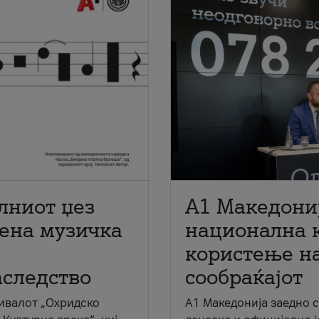
лниот џез
A1 Македони
мена музичка
национална 
користење на
аследство
сообраќајот
ивалот „Охридско
A1 Македонија заедно 