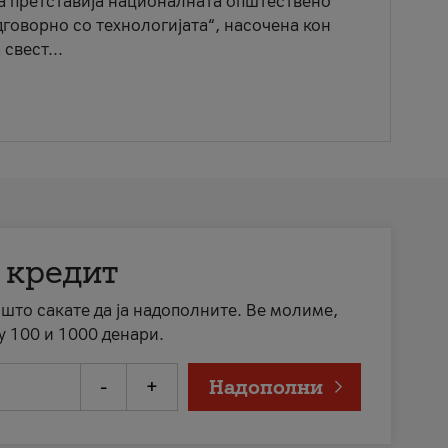
ја претставија националната општествено
говорно со технологијата“, насочена кон
свест...
 кредит
а што сакате да ја надополните. Ве молиме,
у 100 и 1000 денари.
-
+
Надополни