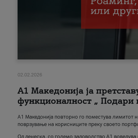
02.02.2026
А1 Македонија ја претста
функционалност „ Подари 
А1 Македонија повторно го поместува лимитот 
поврзување на корисниците преку своето портф
Од денеска, со големо задоволство А1 воведува 