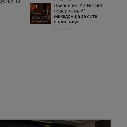
куство на
Празничен A1 Net Sеf
подарок од А1
Македонија за сите
корисници
04.12.2025