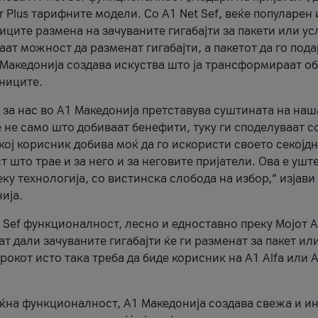
r Plus тарифните модели. Со A1 Net Sef, веќе популарен 
ците размена на зачуваните гигабајти за пакети или ус
ат можност да разменат гигабајти, а пакетот да го пода
1 Македонија создава искуства што ја трансформираат о
сниците.
 за нас во А1 Македонија претставува суштината на наш
 не само што добиваат бенефити, туку ги споделуваат с
екој корисник добива моќ да го искористи своето секојд
 што трае и за него и за неговите пријатели. Ова е ушт
еку технологија, со вистинска слобода на избор,“ изјави
ија.
 Sef функционалност, лесно и едноставно преку Мојот 
т дали зачуваните гигабајти ќе ги разменат за пакет ил
рокот исто така треба да биде корисник на А1 Alfa или A
оќна функционалност, А1 Македонија создава свежа и и