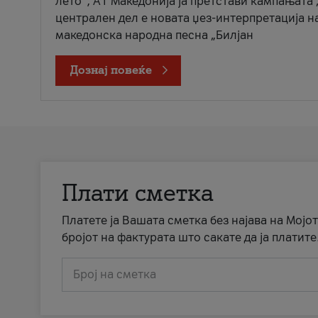
лето“, А1 Македонија ја претстави кампањата 
централен дел е новата џез-интерпретација н
македонска народна песна „Билјан
Дознај повеќе
Плати сметка
Платете ја Вашата сметка без најава на Мојот
бројот на фактурата што сакате да ја платите
Број на сметка