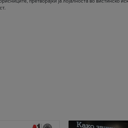
корисниците, претворајќи ја лојалноста во вистинско ис
ст.