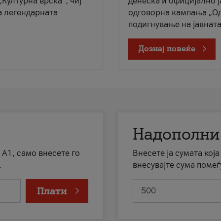
„Културна врска“, чиј
денеска и официјално 
а легендарната
одговорна кампања „Од
подигнување на јавната 
Дознај повеќе
Надополни
 А1, само внесете го
Внесете ја сумата кој
.
внесувајте сума помеѓ
Плати