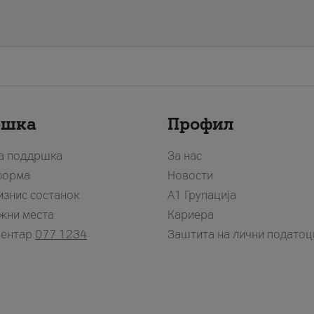
ршка
Профил
за поддршка
За нас
форма
Новости
изнис состанок
А1 Групација
жни места
Кариера
центар
077 1234
Заштита на лични податоц