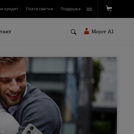
и кредит
Плати сметка
Поддршка
МК
такт
Мојот A1