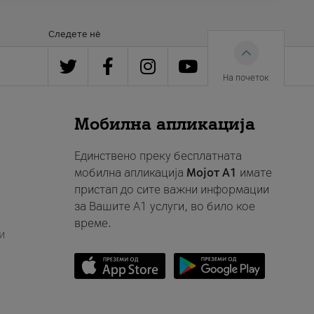
Следете нè
На почеток
Мобилна апликација
Единствено преку бесплатната
мобилна апликација
Мојот A1
имате
пристап до сите важни информации
за Вашите A1 услуги, во било кое
време.
и