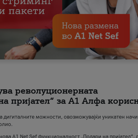
вува револуционерната
на пријател“ за А1 Алфа корис
на дигиталните можности, овозможувајќи уникатен начи
олио.
нова A1 Net Sef функционалност „Подари на пријател“, 