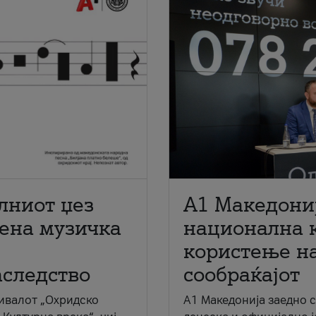
лниот џез
A1 Македони
мена музичка
национална 
користење на
аследство
сообраќајот
ивалот „Охридско
A1 Македонија заедно 