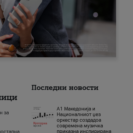
Последни новости
ници
А1 Македонија и
н за
Националниот џез
оркестар создадоа
современа музичка
приказна инспирирана
достапна