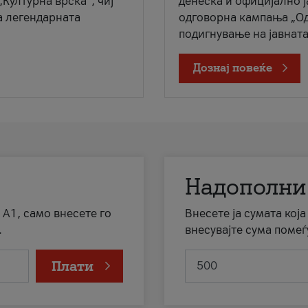
„Културна врска“, чиј
денеска и официјално 
а легендарната
одговорна кампања „Од
подигнување на јавната 
Дознај повеќе
Надополни
 А1, само внесете го
Внесете ја сумата кој
.
внесувајте сума помеѓ
Плати