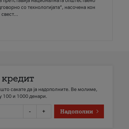
ја претставија националната општествено
говорно со технологијата“, насочена кон
свест...
 кредит
а што сакате да ја надополните. Ве молиме,
у 100 и 1000 денари.
-
+
Надополни