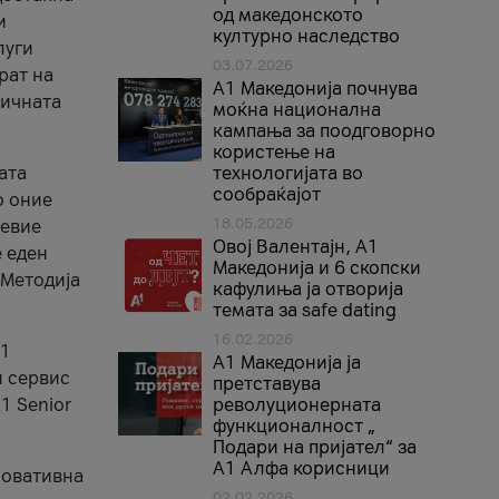
од македонското
и
културно наследство
луги
03.07.2026
рат на
A1 Македонија почнува
бичната
моќна национална
кампања за поодговорно
користење на
ата
технологијата во
сообраќајот
о оние
18.05.2026
невие
Овој Валентајн, A1
е еден
Македонија и 6 скопски
 Методија
кафулиња ја отворија
темата за safe dating
16.02.2026
А1
А1 Македонија ја
и сервис
претставува
1 Senior
револуционерната
функционалност „
Подари на пријател“ за
А1 Алфа корисници
новативна
02.02.2026