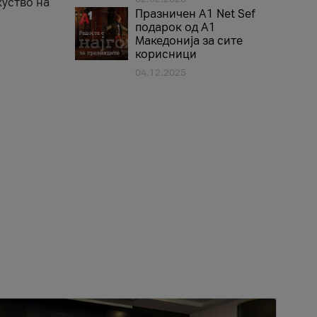
куство на
Празничен A1 Net Sеf
подарок од А1
Македонија за сите
корисници
04.12.2025