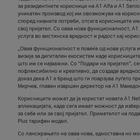
за резидентните корисници на А1 Alfa и A1 Senio
уникатен производ кој им овозможува на корисни
според нивните потреби, отсега корисниците има
свој пријател. Со оваа нова функционалност, А
услуга во вистинска вредност и радост кај кори
„Оваа функционалност е повеќе од нова услуга и
визија за дигитален екосистем каде корисниците
што им се најважни. Со “Подари на пријател”, с
пофлексибилно и креативно, да создаде вредност
доказ дека А1 е бренд што ги поврзува луѓето пр
Мирчев, главен извршен директор на А1 Македон
Корисниците можат да ја користат новата А1 Net
апликацијата, каде сега имаат можност да избера
за себе или за свој пријател. Примателот на пода
Plus тарифен модел.
Со лансирањето на оваа нова, едноставна но м