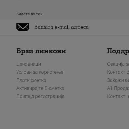
Бидете во тек
Брзи линкови
Подд
Ценовници
Секција 
Услови за користење
Контакт 
Плати сметка
Закажи б
Активирајте Е-сметка
A1 Прода
Припејд регистрација
Контакт 