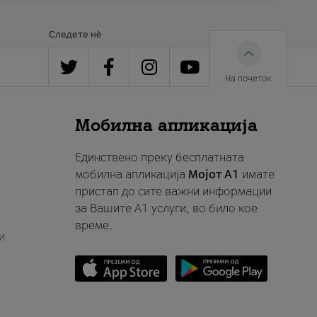
Следете нè
На почеток
Мобилна апликација
Единствено преку бесплатната
мобилна апликација
Мојот A1
имате
пристап до сите важни информации
за Вашите A1 услуги, во било кое
време.
и