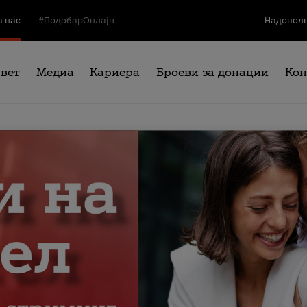
а нас
#ПодобарОнлајн
Надополн
свет
Медиа
Кариера
Броеви за донации
Кон