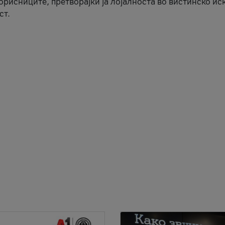
корисниците, претворајќи ја лојалноста во вистинско ис
ст.