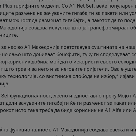
r Plus тарифните модели. Со A1 Net Sef, веќе популарен 
ците размена на зачуваните гигабајти за пакети или ус
ат можност да разменат гигабајти, а пакетот да го пода
1 Македонија создава искуства што ја трансформираат о
сниците.
 за нас во А1 Македонија претставува суштината на наш
 не само што добиваат бенефити, туку ги споделуваат с
екој корисник добива моќ да го искористи своето секојд
 што трае и за него и за неговите пријатели. Ова е ушт
еку технологија, со вистинска слобода на избор,“ изјави
ија.
 Sef функционалност, лесно и едноставно преку Мојот 
т дали зачуваните гигабајти ќе ги разменат за пакет ил
рокот исто така треба да биде корисник на А1 Alfa или A
оќна функционалност, А1 Македонија создава свежа и и