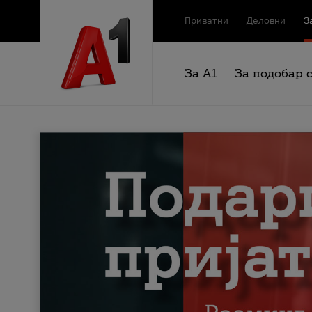
Приватни
Деловни
З
За А1
За подобар 