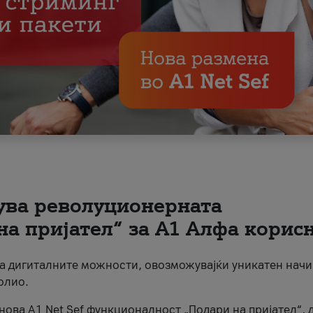
вува револуционерната
на пријател“ за А1 Алфа корис
на дигиталните можности, овозможувајќи уникатен начи
олио.
нова A1 Net Sef функционалност „Подари на пријател“, 