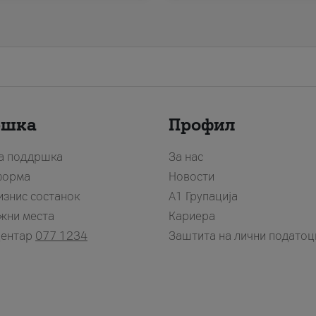
ршка
Профил
за поддршка
За нас
форма
Новости
изнис состанок
А1 Групација
жни места
Кариера
центар
077 1234
Заштита на лични податоц