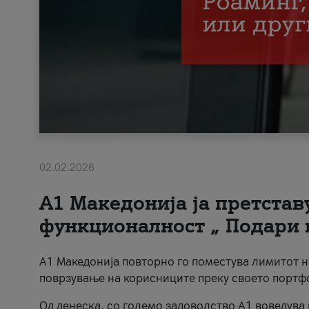
02.02.2026
А1 Македонија ја претста
функционалност „ Подари 
А1 Македонија повторно го поместува лимитот 
поврзување на корисниците преку своето портф
Од денеска, со големо задоволство А1 воведува 