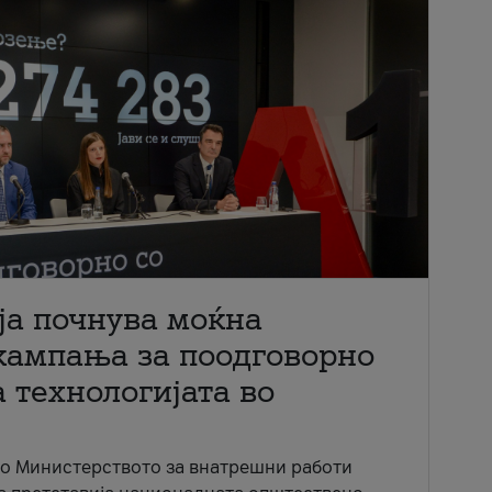
ја почнува моќна
кампања за поодговорно
 технологијата во
со Министерството за внатрешни работи