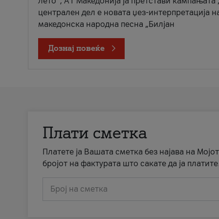
лето“, А1 Македонија ја претстави кампањата 
централен дел е новата џез-интерпретација н
македонска народна песна „Билјан
Дознај повеќе
Плати сметка
Платете ја Вашата сметка без најава на Мојот
бројот на фактурата што сакате да ја платите
Број на сметка