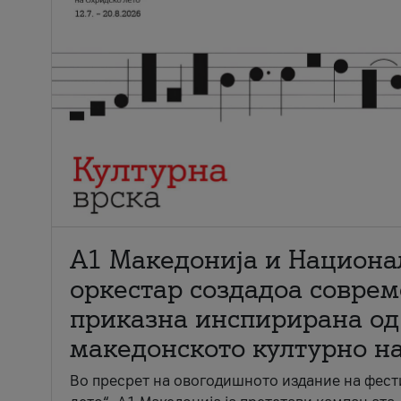
А1 Македонија и Национа
оркестар создадоа совре
приказна инспирирана од
македонското културно н
Во пресрет на овогодишното издание на фест