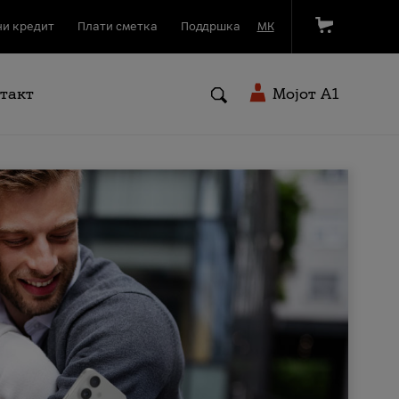
и кредит
Плати сметка
Поддршка
МК
такт
Мојот A1