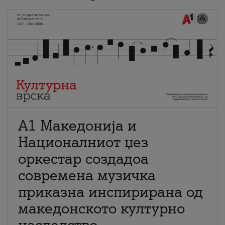
А1 Македонија и
Националниот џез
оркестар создадоа
современа музичка
приказна инспирирана од
македонското културно