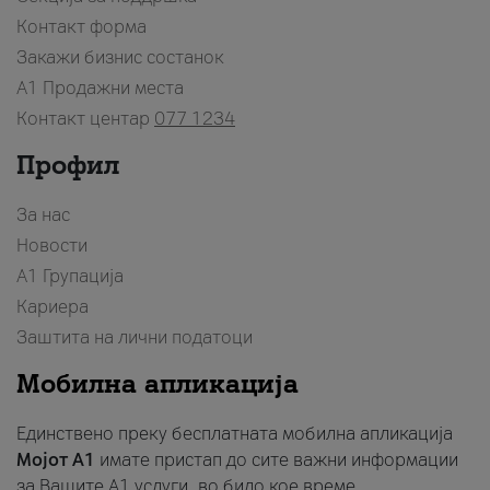
Контакт форма
Закажи бизнис состанок
A1 Продажни места
Контакт центар
077 1234
Профил
За нас
Новости
А1 Групација
Кариера
Заштита на лични податоци
Мобилна апликација
Единствено преку бесплатната мобилна апликација
Мојот A1
имате пристап до сите важни информации
за Вашите A1 услуги, во било кое време.