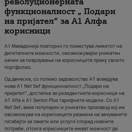
револуционерната
функционалност „ Подари
За нас
на пријател“ за А1 Алфа
#ПодобарОнлајн
корисници
А1 Македонија повторно го поместува лимитот на
дигиталните можности, овозможувајќи уникатен
начин за поврзување на корисниците преку своето
портфолио.
Од денеска, со големо задоволство А1 воведува
нова A1 Net Sef функционалност „Подари на
пријател“, достапна за резидентните корисници на
А1 Alfa и A1 Senior Plus тарифните модели. Со A1
Net Sef, веќе популарен и уникатен производ кој им
овозможува на корисниците размена на зачуваните
гигабајти за пакети или услуги според нивните
потреби, отсега корисниците имаат можност да