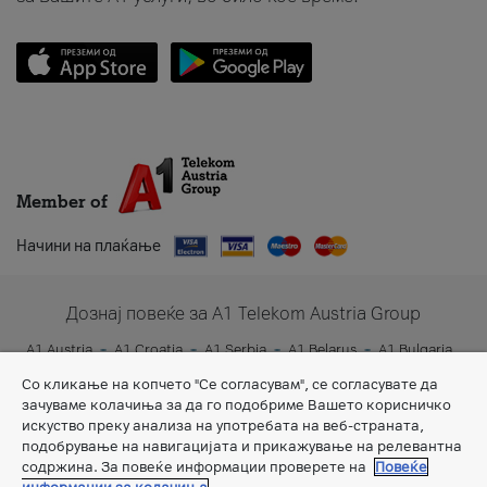
Member of
Начини на плаќање
Дознај повеќе за A1 Telekom Austria Group
A1 Austria
A1 Croatia
A1 Serbia
A1 Belarus
A1 Bulgaria
A1 Slovenia
A1 Digital
Со кликање на копчето "Се согласувам", се согласувате да
зачуваме колачиња за да го подобриме Вашето корисничко
искуство преку анализа на употребата на веб-страната,
подобрување на навигацијата и прикажување на релевантна
содржина. За повеќе информации проверете на
Повеќе