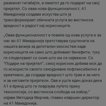
разменат гигабајти, а пакетот да го подарат на свој
пријател. Со оваа нова функционалност, А1
Македонија создава искуства што ја
трансформираат обичната услуга во вистинска
вредност и радост кај корисниците.
„Оваа функционалност е повеќе од нова услуга и за
нас во А1 Македонија претставува суштината на
нашата визија за дигитален екосистем каде
корисниците не само што добиваат бенефити, туку
ги споделуваат со оние што им се најважни. Со
“Подари на пријател”, секој корисник добива моќ да
го искористи своето секојдневие пофлексибилно и
креативно, да создаде вредност што трае и за него
и за неговите пријатели. Ова е уште еден доказ дека
А1 е бренд што ги поврзува луѓето преку
технологија, со вистинска слобода на избор,“
изјави Методија Мирчев, главен извршен директор
на А1 Македонија.