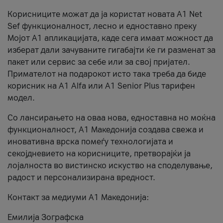
Корисниците можат да ја користат новата А1 Net
Sef функционалност, лесно и едноставно преку
Мојот А1 апликацијата, каде сега имаат можност да
изберат дали зачуваните гигабајти ќе ги разменат за
пакет или сервис за себе или за свој пријател.
Примателот на подарокот исто така треба да биде
корисник на А1 Alfa или A1 Senior Plus тарифен
модел.
Со лансирањето на оваа нова, едноставна но моќна
функционалност, А1 Македонија создава свежа и
иновативна врска помеѓу технологијата и
секојдневието на корисниците, претворајќи ја
лојалноста во вистинско искуство на споделување,
радост и персонализирана вредност.
Контакт за медиуми А1 Македонија:
Емилија Зографска