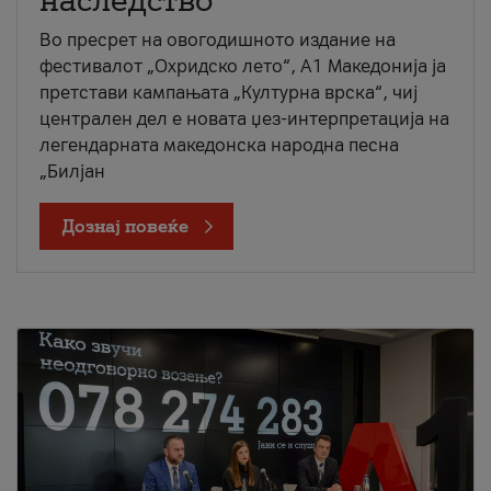
наследство
Во пресрет на овогодишното издание на
фестивалот „Охридско лето“, А1 Македонија ја
претстави кампањата „Културна врска“, чиј
централен дел е новата џез-интерпретација на
легендарната македонска народна песна
„Билјан
Дознај повеќе