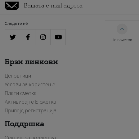
Следете нè
На почеток
Брзи линкови
Ценовници
Услови за користење
Плати сметка
Активирајте Е-сметка
Припејд регистрација
Поддршка
Секција за поддршка