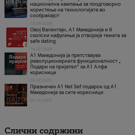
национална кампања за поодговорно
користење на технологијата во
сообраќајот
18.05.2026
Овој Валентајн, A1 Македонија и 6
скопски кафулиња ја отворија темата за
safe dating
16.02.2026
А1 Македонија ја претставува
револуционерната функционалност „
Подари на пријател“ за А1 Алфа
корисници
02.02.2026
Празничен A1 Net Sеf подарок од А1
Македонија за сите корисници
04.12.2025
Слични содржини