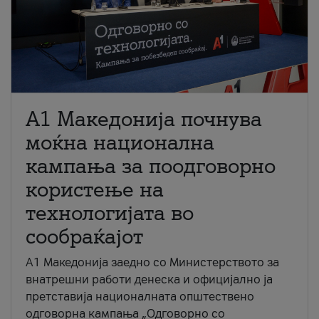
A1 Македонија почнува
моќна национална
кампања за поодговорно
користење на
технологијата во
сообраќајот
A1 Македонија заедно со Министерството за
внатрешни работи денеска и официјално ја
претставија националната општествено
одговорна кампања „Одговорно со