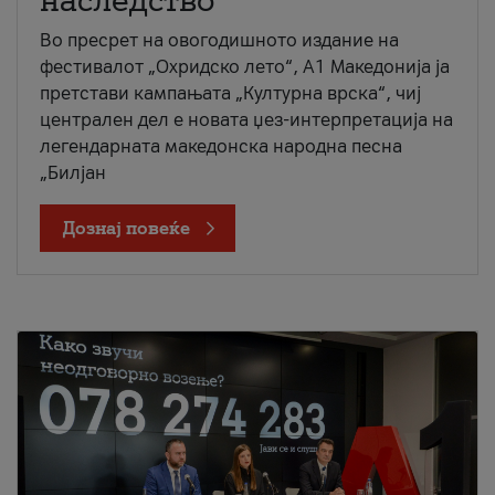
наследство
Во пресрет на овогодишното издание на
фестивалот „Охридско лето“, А1 Македонија ја
претстави кампањата „Културна врска“, чиј
централен дел е новата џез-интерпретација на
легендарната македонска народна песна
„Билјан
Дознај повеќе