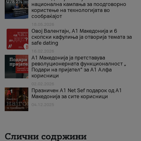
национална кампања за поодговорно
користење на технологијата во
сообраќајот
18.05.2026
Овој Валентајн, A1 Македонија и 6
скопски кафулиња ја отворија темата за
safe dating
16.02.2026
А1 Македонија ја претставува
револуционерната функционалност „
Подари на пријател“ за А1 Алфа
корисници
02.02.2026
Празничен A1 Net Sеf подарок од А1
Македонија за сите корисници
04.12.2025
Слични содржини