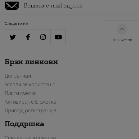
Следете нè
На почеток
Брзи линкови
Ценовници
Услови за користење
Плати сметка
Активирајте Е-сметка
Припејд регистрација
Поддршка
Секција за поддршка