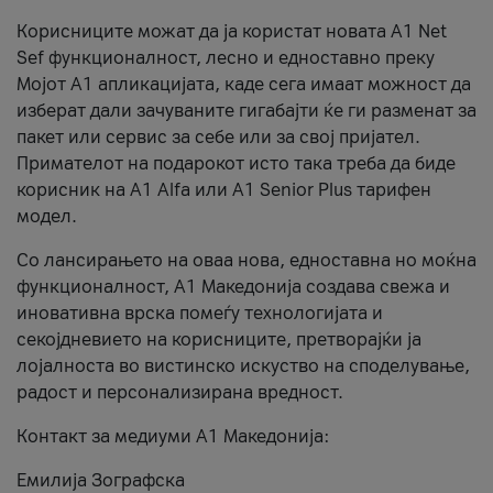
Корисниците можат да ја користат новата А1 Net
Sef функционалност, лесно и едноставно преку
Мојот А1 апликацијата, каде сега имаат можност да
изберат дали зачуваните гигабајти ќе ги разменат за
пакет или сервис за себе или за свој пријател.
Примателот на подарокот исто така треба да биде
корисник на А1 Alfa или A1 Senior Plus тарифен
модел.
Со лансирањето на оваа нова, едноставна но моќна
функционалност, А1 Македонија создава свежа и
иновативна врска помеѓу технологијата и
секојдневието на корисниците, претворајќи ја
лојалноста во вистинско искуство на споделување,
радост и персонализирана вредност.
Контакт за медиуми А1 Македонија:
Емилија Зографска