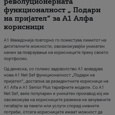
револуционерната
функционалност „ Подари
За нас
на пријател“ за А1 Алфа
#ПодобарОнлајн
корисници
А1 Македонија повторно го поместува лимитот на
дигиталните можности, овозможувајќи уникатен
начин за поврзување на корисниците преку своето
портфолио.
Од денеска, со големо задоволство А1 воведува
нова A1 Net Sef функционалност „Подари на
пријател“, достапна за резидентните корисници на
А1 Alfa и A1 Senior Plus тарифните модели. Со A1
Net Sef, веќе популарен и уникатен производ кој им
овозможува на корисниците размена на зачуваните
гигабајти за пакети или услуги според нивните
потреби, отсега корисниците имаат можност да