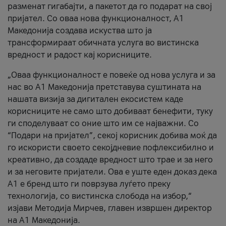
разменат гигабајти, а пакетот да го подарат на свој
пријател. Со оваа нова функционалност, А1
Македонија создава искуства што ја
трансформираат обичната услуга во вистинска
вредност и радост кај корисниците.
„Оваа функционалност е повеќе од нова услуга и за
нас во А1 Македонија претставува суштината на
нашата визија за дигитален екосистем каде
корисниците не само што добиваат бенефити, туку
ги споделуваат со оние што им се најважни. Со
“Подари на пријател”, секој корисник добива моќ да
го искористи своето секојдневие пофлексибилно и
креативно, да создаде вредност што трае и за него
и за неговите пријатели. Ова е уште еден доказ дека
А1 е бренд што ги поврзува луѓето преку
технологија, со вистинска слобода на избор,“
изјави Методија Мирчев, главен извршен директор
на А1 Македонија.