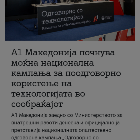
A1 Македонија почнува
моќна национална
кампања за поодговорно
користење на
технологијата во
сообраќајот
A1 Македонија заедно со Министерството за
внатрешни работи денеска и официјално ја
претставија националната општествено
одговорна кампања „Одговорно со