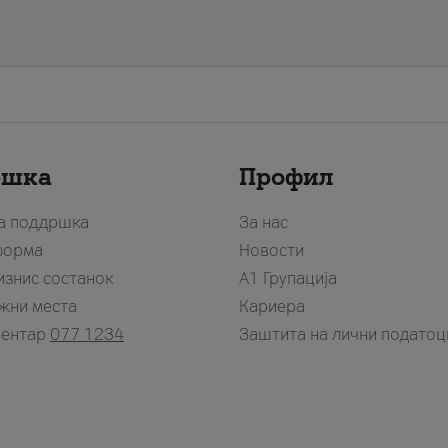
ршка
Профил
за поддршка
За нас
форма
Новости
изнис состанок
А1 Групација
жни места
Кариера
центар
077 1234
Заштита на лични податоц