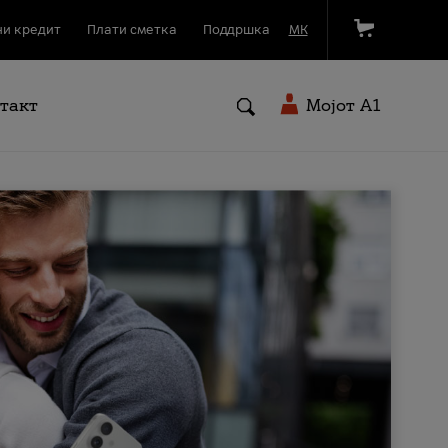
и кредит
Плати сметка
Поддршка
МК
такт
Мојот A1