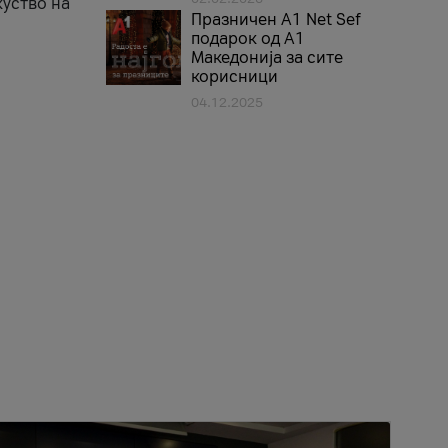
куство на
Празничен A1 Net Sеf
подарок од А1
Македонија за сите
корисници
04.12.2025