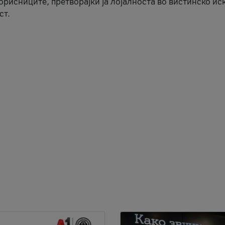
корисниците, претворајќи ја лојалноста во вистинско ис
ст.