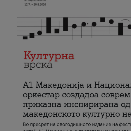
А1 Македонија и Национа
оркестар создадоа совре
приказна инспирирана од
македонското културно н
Во пресрет на овогодишното издание на фест