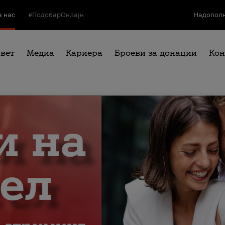
а нас
#ПодобарОнлајн
Надополн
свет
Медиа
Кариера
Броеви за донации
Кон