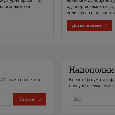
„Културна врска“, чиј
денеска и официјално 
а легендарната
одговорна кампања „Од
подигнување на јавната 
Дознај повеќе
Надополни
 А1, само внесете го
Внесете ја сумата кој
.
внесувајте сума помеѓ
Плати