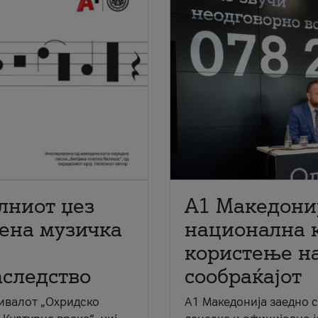
лниот џез
A1 Македони
мена музичка
национална 
користење на
аследство
сообраќајот
ивалот „Охридско
A1 Македонија заедно 