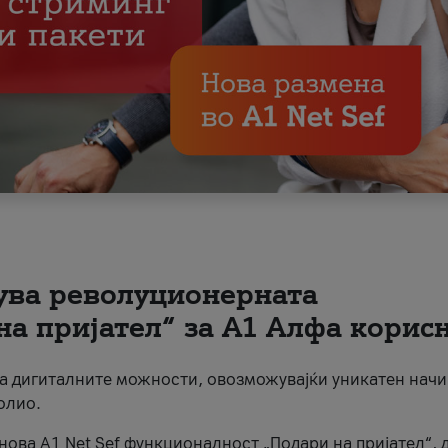
вува револуционерната
на пријател“ за А1 Алфа корис
на дигиталните можности, овозможувајќи уникатен начи
олио.
нова A1 Net Sef функционалност „Подари на пријател“, 