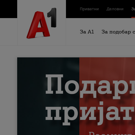
Приватни
Деловни
З
За А1
За подобар 