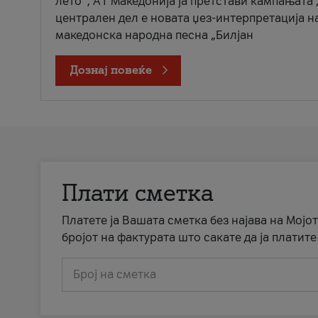
лето“, А1 Македонија ја претстави кампањата 
централен дел е новата џез-интерпретација н
македонска народна песна „Билјан
Дознај повеќе
Плати сметка
Платете ја Вашата сметка без најава на Мојот
бројот на фактурата што сакате да ја платите
Број на сметка