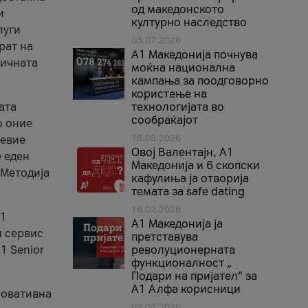
од македонското
и
културно наследство
луги
03.07.2026
рат на
A1 Македонија почнува
бичната
моќна национална
кампања за поодговорно
користење на
ата
технологијата во
сообраќајот
о оние
18.05.2026
невие
Овој Валентајн, A1
е еден
Македонија и 6 скопски
 Методија
кафулиња ја отворија
темата за safe dating
16.02.2026
А1
А1 Македонија ја
и сервис
претставува
1 Senior
револуционерната
функционалност „
Подари на пријател“ за
А1 Алфа корисници
новативна
02.02.2026