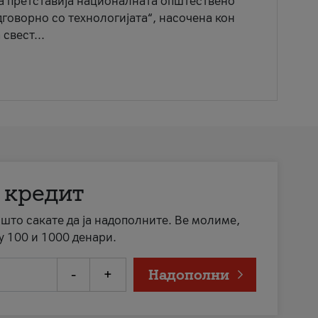
ја претставија националната општествено
говорно со технологијата“, насочена кон
свест...
 кредит
а што сакате да ја надополните. Ве молиме,
у 100 и 1000 денари.
-
+
Надополни