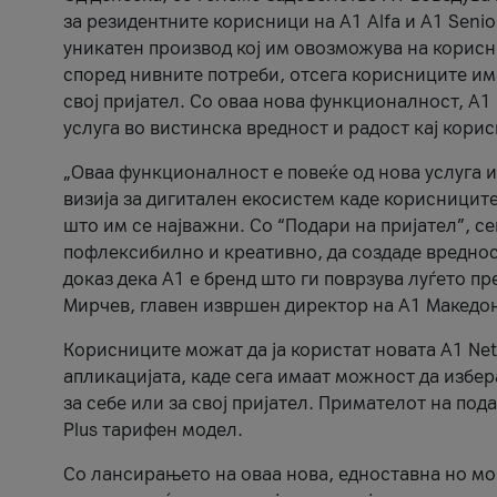
за резидентните корисници на А1 Alfa и A1 Senio
уникатен производ кој им овозможува на корисни
според нивните потреби, отсега корисниците има
свој пријател. Со оваа нова функционалност, А
услуга во вистинска вредност и радост кај кори
„Оваа функционалност е повеќе од нова услуга и
визија за дигитален екосистем каде корисниците
што им се најважни. Со “Подари на пријател”, с
пофлексибилно и креативно, да создаде вредност
доказ дека А1 е бренд што ги поврзува луѓето пр
Мирчев, главен извршен директор на А1 Македон
Корисниците можат да ја користат новата А1 Net
апликацијата, каде сега имаат можност да избера
за себе или за свој пријател. Примателот на пода
Plus тарифен модел.
Со лансирањето на оваа нова, едноставна но м