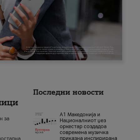
Последни новости
ници
А1 Македонија и
н за
Националниот џез
оркестар создадоа
современа музичка
приказна инспирирана
достапна