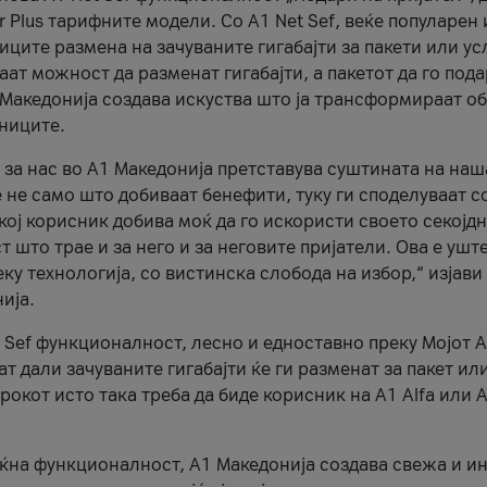
r Plus тарифните модели. Со A1 Net Sef, веќе популарен 
ците размена на зачуваните гигабајти за пакети или ус
ат можност да разменат гигабајти, а пакетот да го пода
1 Македонија создава искуства што ја трансформираат о
сниците.
 за нас во А1 Македонија претставува суштината на наш
 не само што добиваат бенефити, туку ги споделуваат с
екој корисник добива моќ да го искористи своето секојд
 што трае и за него и за неговите пријатели. Ова е ушт
еку технологија, со вистинска слобода на избор,“ изјави
ија.
 Sef функционалност, лесно и едноставно преку Мојот 
т дали зачуваните гигабајти ќе ги разменат за пакет ил
рокот исто така треба да биде корисник на А1 Alfa или A
оќна функционалност, А1 Македонија создава свежа и и