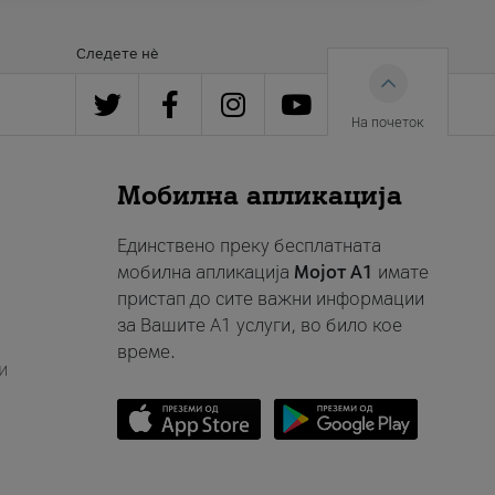
Следете нè
На почеток
Мобилна апликација
Единствено преку бесплатната
мобилна апликација
Мојот A1
имате
пристап до сите важни информации
за Вашите A1 услуги, во било кое
време.
и