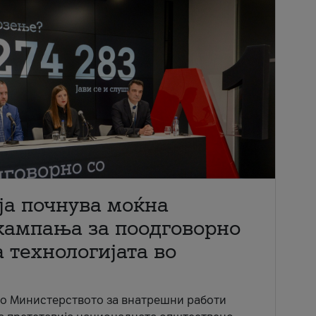
ја почнува моќна
кампања за поодговорно
 технологијата во
со Министерството за внатрешни работи