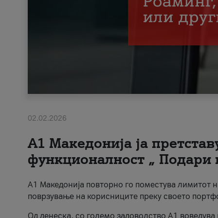
02.02.2026
А1 Македонија ја претста
функционалност „ Подари 
А1 Македонија повторно го поместува лимитот 
поврзување на корисниците преку своето портф
Од денеска, со големо задоволство А1 воведува 