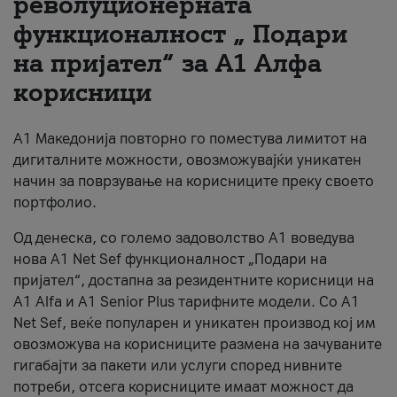
револуционерната
функционалност „ Подари
За нас
на пријател“ за А1 Алфа
#ПодобарОнлајн
корисници
А1 Македонија повторно го поместува лимитот на
дигиталните можности, овозможувајќи уникатен
начин за поврзување на корисниците преку своето
портфолио.
Од денеска, со големо задоволство А1 воведува
нова A1 Net Sef функционалност „Подари на
пријател“, достапна за резидентните корисници на
А1 Alfa и A1 Senior Plus тарифните модели. Со A1
Net Sef, веќе популарен и уникатен производ кој им
овозможува на корисниците размена на зачуваните
гигабајти за пакети или услуги според нивните
потреби, отсега корисниците имаат можност да