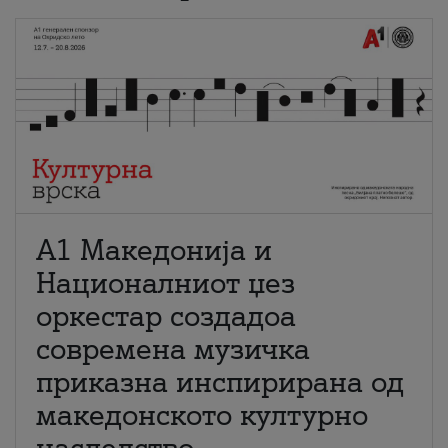
А1 Македонија и
Националниот џез
оркестар создадоа
современа музичка
приказна инспирирана од
македонското културно