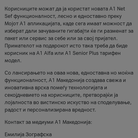
Корисниците можат да ја користат новата А1 Net
Sef функционалност, лесно и едноставно преку
Мојот А1 апликацијата, каде сега имаат можност да
изберат дали зачуваните гигабајти ќе ги разменат за
пакет или сервис за себе или за свој пријател.
Примателот на подарокот исто така треба да биде
корисник на А1 Alfa или A1 Senior Plus тарифен
модел.
Со лансирањето на оваа нова, едноставна но моќна
функционалност, А1 Македонија создава свежа и
иновативна врска помеѓу технологијата и
секојдневието на корисниците, претворајќи ја
лојалноста во вистинско искуство на споделување,
радост и персонализирана вредност.
Контакт за медиуми А1 Македонија:
Емилија Зографска