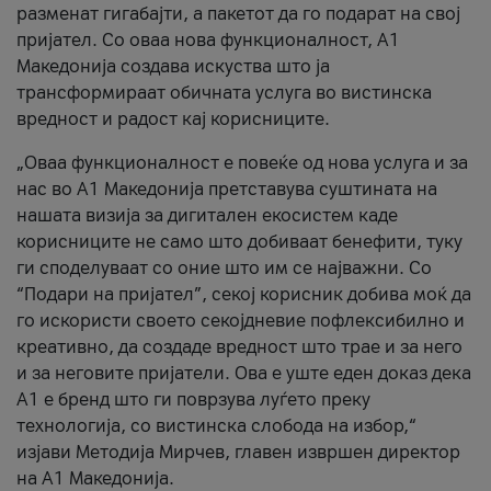
разменат гигабајти, а пакетот да го подарат на свој
пријател. Со оваа нова функционалност, А1
Македонија создава искуства што ја
трансформираат обичната услуга во вистинска
вредност и радост кај корисниците.
„Оваа функционалност е повеќе од нова услуга и за
нас во А1 Македонија претставува суштината на
нашата визија за дигитален екосистем каде
корисниците не само што добиваат бенефити, туку
ги споделуваат со оние што им се најважни. Со
“Подари на пријател”, секој корисник добива моќ да
го искористи своето секојдневие пофлексибилно и
креативно, да создаде вредност што трае и за него
и за неговите пријатели. Ова е уште еден доказ дека
А1 е бренд што ги поврзува луѓето преку
технологија, со вистинска слобода на избор,“
изјави Методија Мирчев, главен извршен директор
на А1 Македонија.