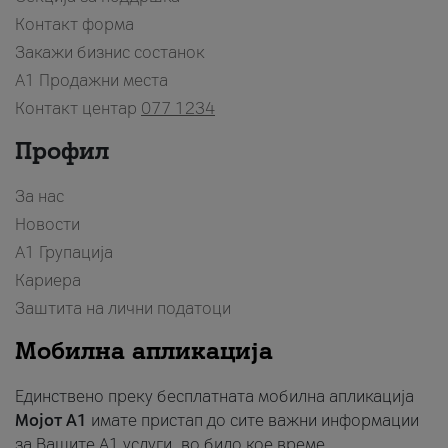
Контакт форма
Закажи бизнис состанок
A1 Продажни места
Контакт центар
077 1234
Профил
За нас
Новости
А1 Групација
Кариера
Заштита на лични податоци
Мобилна апликација
Единствено преку бесплатната мобилна апликација
Мојот A1
имате пристап до сите важни информации
за Вашите A1 услуги, во било кое време.