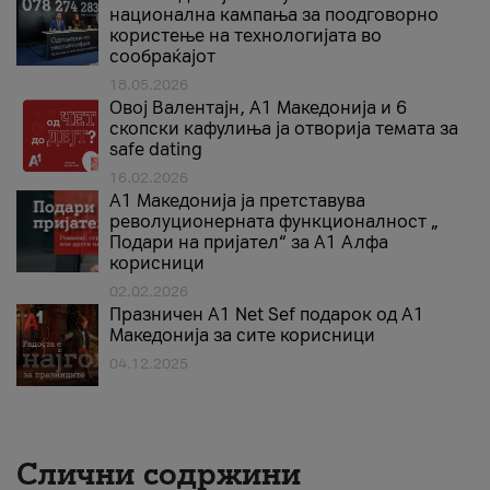
национална кампања за поодговорно
користење на технологијата во
сообраќајот
18.05.2026
Овој Валентајн, A1 Македонија и 6
скопски кафулиња ја отворија темата за
safe dating
16.02.2026
А1 Македонија ја претставува
револуционерната функционалност „
Подари на пријател“ за А1 Алфа
корисници
02.02.2026
Празничен A1 Net Sеf подарок од А1
Македонија за сите корисници
04.12.2025
Слични содржини