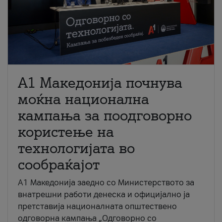
A1 Македонија почнува
моќна национална
кампања за поодговорно
користење на
технологијата во
сообраќајот
A1 Македонија заедно со Министерството за
внатрешни работи денеска и официјално ја
претставија националната општествено
одговорна кампања „Одговорно со