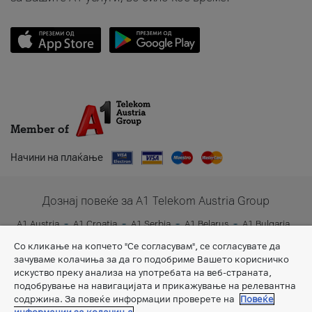
Member of
Начини на плаќање
Дознај повеќе за A1 Telekom Austria Group
A1 Austria
A1 Croatia
A1 Serbia
A1 Belarus
A1 Bulgaria
A1 Slovenia
A1 Digital
Со кликање на копчето "Се согласувам", се согласувате да
зачуваме колачиња за да го подобриме Вашето корисничко
искуство преку анализа на употребата на веб-страната,
подобрување на навигацијата и прикажување на релевантна
содржина. За повеќе информации проверете на
Повеќе