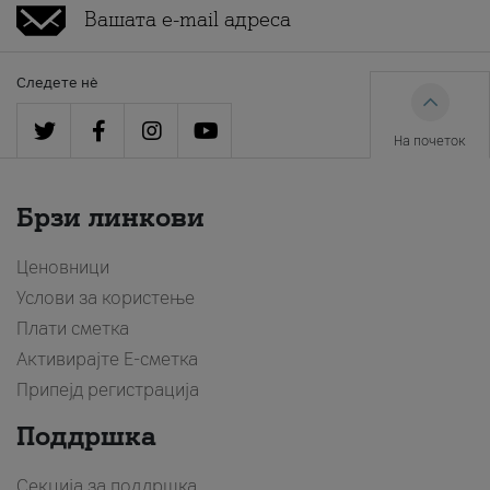
Следете нè
На почеток
Брзи линкови
Ценовници
Услови за користење
Плати сметка
Активирајте Е-сметка
Припејд регистрација
Поддршка
Секција за поддршка