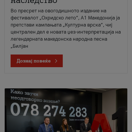
наследство
Во пресрет на овогодишното издание на
фестивалот „Охридско лето“, А1 Македонија ја
претстави кампањата „Културна врска“, чиј
централен дел е новата џез-интерпретација на
легендарната македонска народна песна
„Билјан
Дознај повеќе