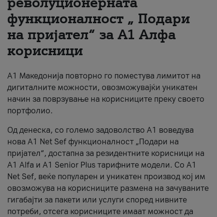
револуционерната
функционалност „ Подари
За нас
на пријател“ за А1 Алфа
#ПодобарОнлајн
корисници
А1 Македонија повторно го поместува лимитот на
дигиталните можности, овозможувајќи уникатен
начин за поврзување на корисниците преку своето
портфолио.
Од денеска, со големо задоволство А1 воведува
нова A1 Net Sef функционалност „Подари на
пријател“, достапна за резидентните корисници на
А1 Alfa и A1 Senior Plus тарифните модели. Со A1
Net Sef, веќе популарен и уникатен производ кој им
овозможува на корисниците размена на зачуваните
гигабајти за пакети или услуги според нивните
потреби, отсега корисниците имаат можност да