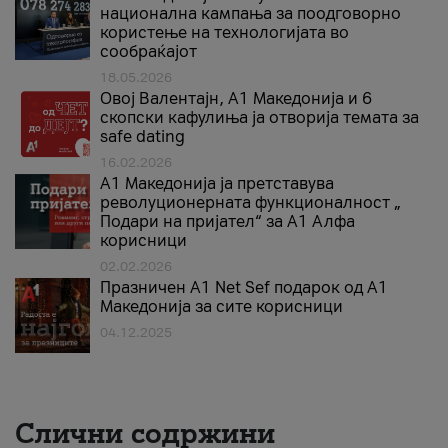
национална кампања за поодговорно
користење на технологијата во
сообраќајот
18.05.2026
Овој Валентајн, A1 Македонија и 6
скопски кафулиња ја отворија темата за
safe dating
16.02.2026
А1 Македонија ја претставува
револуционерната функционалност „
Подари на пријател“ за А1 Алфа
корисници
02.02.2026
Празничен A1 Net Sеf подарок од А1
Македонија за сите корисници
04.12.2025
Слични содржини