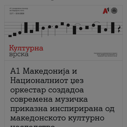
А1 Македонија и
Националниот џез
оркестар создадоа
современа музичка
приказна инспирирана од
македонското културно