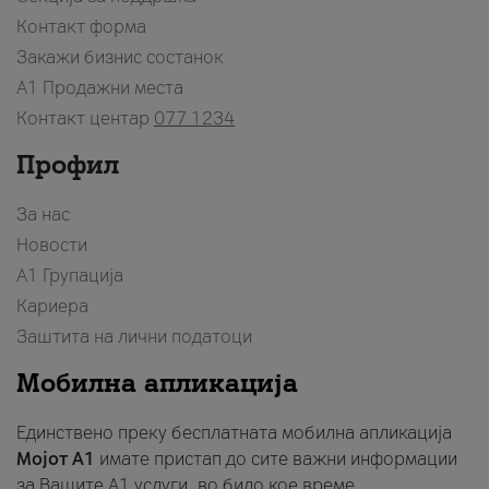
Контакт форма
Закажи бизнис состанок
A1 Продажни места
Контакт центар
077 1234
Профил
За нас
Новости
А1 Групација
Кариера
Заштита на лични податоци
Мобилна апликација
Единствено преку бесплатната мобилна апликација
Мојот A1
имате пристап до сите важни информации
за Вашите A1 услуги, во било кое време.