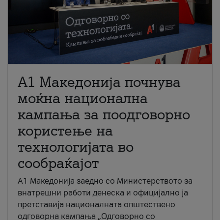
A1 Македонија почнува
моќна национална
кампања за поодговорно
користење на
технологијата во
сообраќајот
A1 Македонија заедно со Министерството за
внатрешни работи денеска и официјално ја
претставија националната општествено
одговорна кампања „Одговорно со