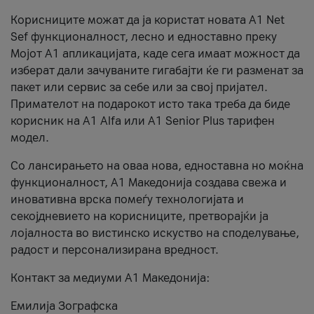
Корисниците можат да ја користат новата А1 Net
Sef функционалност, лесно и едноставно преку
Мојот А1 апликацијата, каде сега имаат можност да
изберат дали зачуваните гигабајти ќе ги разменат за
пакет или сервис за себе или за свој пријател.
Примателот на подарокот исто така треба да биде
корисник на А1 Alfa или A1 Senior Plus тарифен
модел.
Со лансирањето на оваа нова, едноставна но моќна
функционалност, А1 Македонија создава свежа и
иновативна врска помеѓу технологијата и
секојдневието на корисниците, претворајќи ја
лојалноста во вистинско искуство на споделување,
радост и персонализирана вредност.
Контакт за медиуми А1 Македонија:
Емилија Зографска