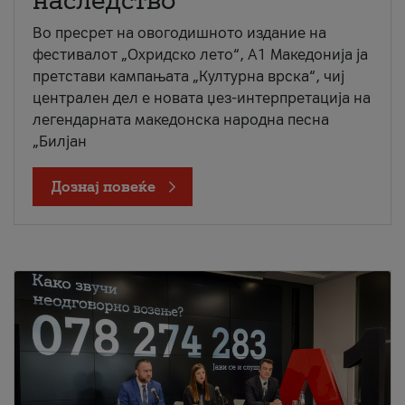
наследство
Во пресрет на овогодишното издание на
фестивалот „Охридско лето“, А1 Македонија ја
претстави кампањата „Културна врска“, чиј
централен дел е новата џез-интерпретација на
легендарната македонска народна песна
„Билјан
Дознај повеќе