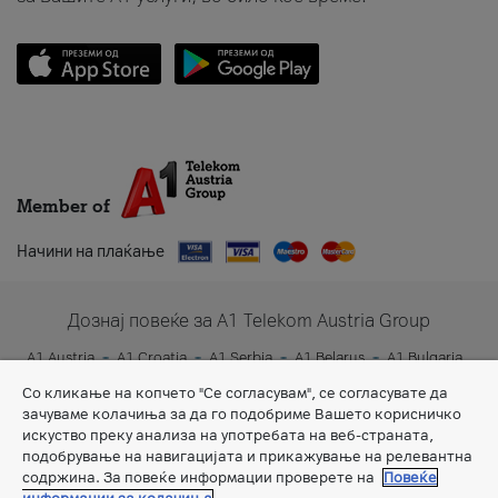
Member of
Начини на плаќање
Дознај повеќе за A1 Telekom Austria Group
A1 Austria
A1 Croatia
A1 Serbia
A1 Belarus
A1 Bulgaria
A1 Slovenia
A1 Digital
Со кликање на копчето "Се согласувам", се согласувате да
зачуваме колачиња за да го подобриме Вашето корисничко
искуство преку анализа на употребата на веб-страната,
подобрување на навигацијата и прикажување на релевантна
содржина. За повеќе информации проверете на
Повеќе