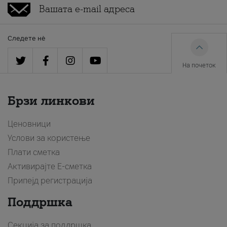
Следете нè
На почеток
Брзи линкови
Ценовници
Услови за користење
Плати сметка
Активирајте Е-сметка
Припејд регистрација
Поддршка
Секција за поддршка