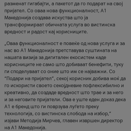
разменат гигабајти, а пакетот да го подарат на свој
пријател. Со оваа нова функционалност, А1
Македонија создава искуства што ја
трансформираат обичната услуга во вистинска
вредност и радост кај корисниците.
„Оваа функционалност е повеќе од нова услуга и за
нас во А1 Македонија претставува суштината на
нашата визија за дигитален екосистем каде
корисниците не само што добиваат бенефити, туку
ги споделуваат со оние што им се најважни. Со
“Подари на пријател”, секој корисник добива моќ да
го искористи своето секојдневие пофлексибилно и
креативно, да создаде вредност што трае и за него
и за неговите пријатели. Ова е уште еден доказ дека
А1 е бренд што ги поврзува луѓето преку
технологија, со вистинска слобода на избор,“
изјави Методија Мирчев, главен извршен директор
на А1 Македонија.