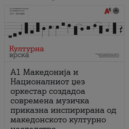
А1 Македонија и
Националниот џез
оркестар создадоа
современа музичка
приказна инспирирана од
македонското културно