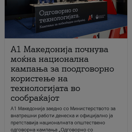
A1 Македонија почнува
моќна национална
кампања за поодговорно
користење на
технологијата во
сообраќајот
A1 Македонија заедно со Министерството за
внатрешни работи денеска и официјално ја
претставија националната општествено
одговорна кампања „Одговорно со