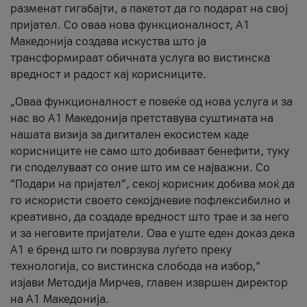
разменат гигабајти, а пакетот да го подарат на свој
пријател. Со оваа нова функционалност, А1
Македонија создава искуства што ја
трансформираат обичната услуга во вистинска
вредност и радост кај корисниците.
„Оваа функционалност е повеќе од нова услуга и за
нас во А1 Македонија претставува суштината на
нашата визија за дигитален екосистем каде
корисниците не само што добиваат бенефити, туку
ги споделуваат со оние што им се најважни. Со
“Подари на пријател”, секој корисник добива моќ да
го искористи своето секојдневие пофлексибилно и
креативно, да создаде вредност што трае и за него
и за неговите пријатели. Ова е уште еден доказ дека
А1 е бренд што ги поврзува луѓето преку
технологија, со вистинска слобода на избор,“
изјави Методија Мирчев, главен извршен директор
на А1 Македонија.