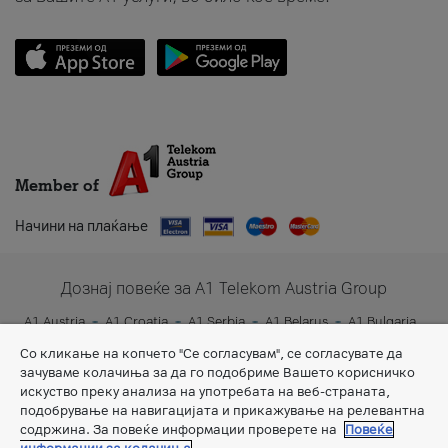
Member of
Начини на плаќање
Дознај повеќе за A1 Telekom Austria Group
A1 Austria
A1 Croatia
A1 Serbia
A1 Belarus
A1 Bulgaria
A1 Slovenia
A1 Digital
Со кликање на копчето "Се согласувам", се согласувате да
зачуваме колачиња за да го подобриме Вашето корисничко
искуство преку анализа на употребата на веб-страната,
подобрување на навигацијата и прикажување на релевантна
содржина. За повеќе информации проверете на
Повеќе