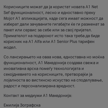
Корисниците можат да ја користат новата А1 Net
Sef функционалност, лесно и едноставно преку
Мојот А1 апликацијата, каде сега имаат можност да
изберат дали зачуваните гигабајти ќе ги разменат за
пакет или сервис за себе или за свој пријател.
Примателот на подарокот исто така треба да биде
корисник на А1 Alfa или A1 Senior Plus тарифен
модел.
Со лансирањето на оваа нова, едноставна но моќна
функционалност, А1 Македонија создава свежа и
иновативна врска помеѓу технологијата и
секојдневието на корисниците, претворајќи ја
лојалноста во вистинско искуство на споделување,
радост и персонализирана вредност.
Контакт за медиуми А1 Македонија:
Емилија Зографска