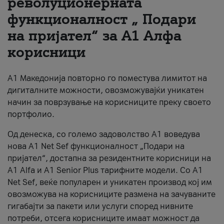
револуционерната
функционалност „ Подари
За нас
на пријател“ за А1 Алфа
#ПодобарОнлајн
корисници
А1 Македонија повторно го поместува лимитот на
дигиталните можности, овозможувајќи уникатен
начин за поврзување на корисниците преку своето
портфолио.
Од денеска, со големо задоволство А1 воведува
нова A1 Net Sef функционалност „Подари на
пријател“, достапна за резидентните корисници на
А1 Alfa и A1 Senior Plus тарифните модели. Со A1
Net Sef, веќе популарен и уникатен производ кој им
овозможува на корисниците размена на зачуваните
гигабајти за пакети или услуги според нивните
потреби, отсега корисниците имаат можност да