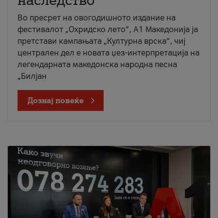
наследство
Во пресрет на овогодишното издание на
фестивалот „Охридско лето“, А1 Македонија ја
претстави кампањата „Културна врска“, чиј
централен дел е новата џез-интерпретација на
легендарната македонска народна песна
„Билјан
Дознај повеќе