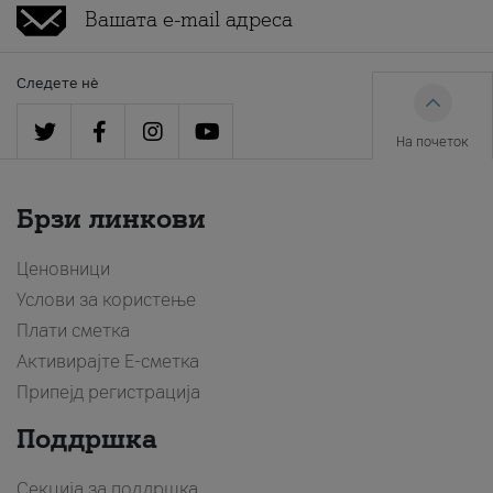
Следете нè
На почеток
Брзи линкови
Ценовници
Услови за користење
Плати сметка
Активирајте Е-сметка
Припејд регистрација
Поддршка
Секција за поддршка