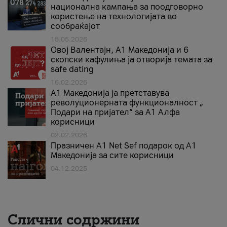
национална кампања за поодговорно
користење на технологијата во
сообраќајот
18.05.2026
Овој Валентајн, A1 Македонија и 6
скопски кафулиња ја отворија темата за
safe dating
16.02.2026
А1 Македонија ја претставува
револуционерната функционалност „
Подари на пријател“ за А1 Алфа
корисници
02.02.2026
Празничен A1 Net Sеf подарок од А1
Македонија за сите корисници
04.12.2025
Слични содржини