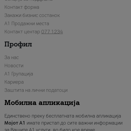
Контакт форма
Закажи бизнис состанок
A1 Продажни места
Контакт центар
077 1234
Профил
За нас
Новости
А1 Групација
Кариера
Заштита на лични податоци
Мобилна апликација
Единствено преку бесплатната мобилна апликација
Мојот A1
имате пристап до сите важни информации
за Вашите A1 услуги, во било кое време.