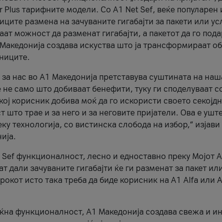
r Plus тарифните модели. Со A1 Net Sef, веќе популарен 
ците размена на зачуваните гигабајти за пакети или ус
ат можност да разменат гигабајти, а пакетот да го пода
1 Македонија создава искуства што ја трансформираат о
сниците.
 за нас во А1 Македонија претставува суштината на наш
 не само што добиваат бенефити, туку ги споделуваат с
екој корисник добива моќ да го искористи своето секојд
 што трае и за него и за неговите пријатели. Ова е ушт
еку технологија, со вистинска слобода на избор,“ изјави
ија.
 Sef функционалност, лесно и едноставно преку Мојот 
т дали зачуваните гигабајти ќе ги разменат за пакет ил
рокот исто така треба да биде корисник на А1 Alfa или A
оќна функционалност, А1 Македонија создава свежа и и