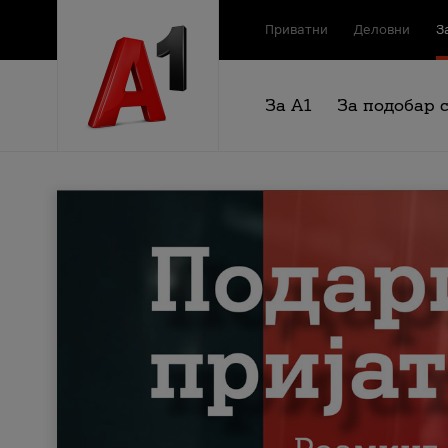
Приватни
Деловни
З
За А1
За подобар 