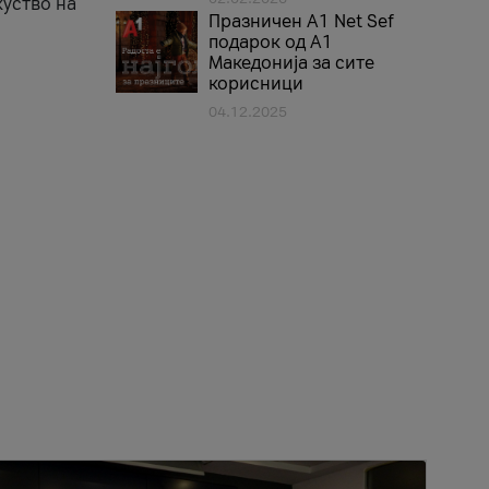
куство на
Празничен A1 Net Sеf
подарок од А1
Македонија за сите
корисници
04.12.2025