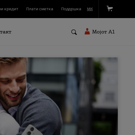
и кредит
Плати сметка
Поддршка
МК
такт
Мојот A1