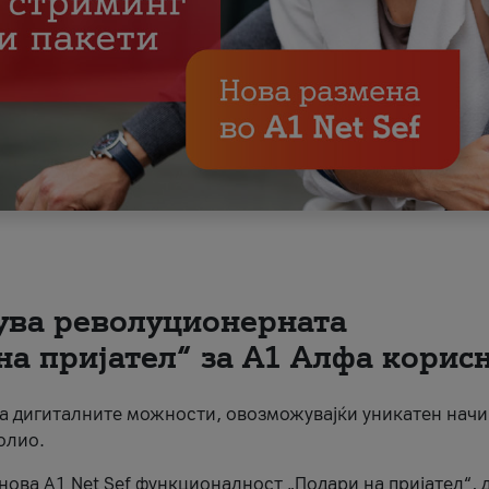
вува револуционерната
на пријател“ за А1 Алфа корис
на дигиталните можности, овозможувајќи уникатен начи
олио.
нова A1 Net Sef функционалност „Подари на пријател“, 