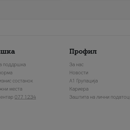
ршка
Профил
за поддршка
За нас
форма
Новости
изнис состанок
А1 Групација
жни места
Кариера
центар
077 1234
Заштита на лични податоц