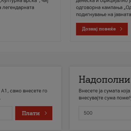
„Културна врска“, чиј
денеска и официјално 
а легендарната
одговорна кампања „Од
подигнување на јавната 
Дознај повеќе
Надополни
 А1, само внесете го
Внесете ја сумата кој
.
внесувајте сума помеѓ
Плати