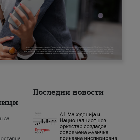
Последни новости
ници
А1 Македонија и
н за
Националниот џез
оркестар создадоа
современа музичка
приказна инспирирана
достапна