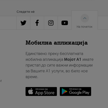
Следете нè
На почеток
Мобилна апликација
Единствено преку бесплатната
мобилна апликација
Мојот A1
имате
пристап до сите важни информации
за Вашите A1 услуги, во било кое
време.
и