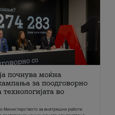
ја почнува моќна
кампања за поодговорно
 технологијата во
со Министерството за внатрешни работи