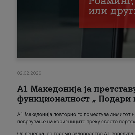
02.02.2026
А1 Македонија ја претста
функционалност „ Подари 
А1 Македонија повторно го поместува лимитот 
поврзување на корисниците преку своето портф
Од денеска, со големо задоволство А1 воведува 