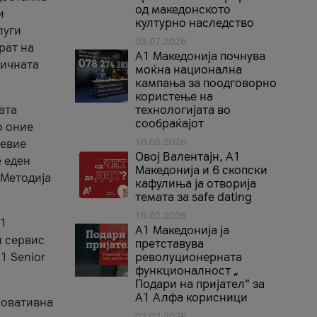
од македонското
и
културно наследство
луги
03.07.2026
рат на
A1 Македонија почнува
бичната
моќна национална
кампања за поодговорно
користење на
ата
технологијата во
сообраќајот
о оние
18.05.2026
невие
Овој Валентајн, A1
е еден
Македонија и 6 скопски
 Методија
кафулиња ја отворија
темата за safe dating
16.02.2026
А1
А1 Македонија ја
и сервис
претставува
1 Senior
револуционерната
функционалност „
Подари на пријател“ за
А1 Алфа корисници
новативна
02.02.2026