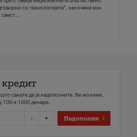
ја претставија националната општествено
говорно со технологијата“, насочена кон
свест...
 кредит
а што сакате да ја надополните. Ве молиме,
у 100 и 1000 денари.
-
+
Надополни