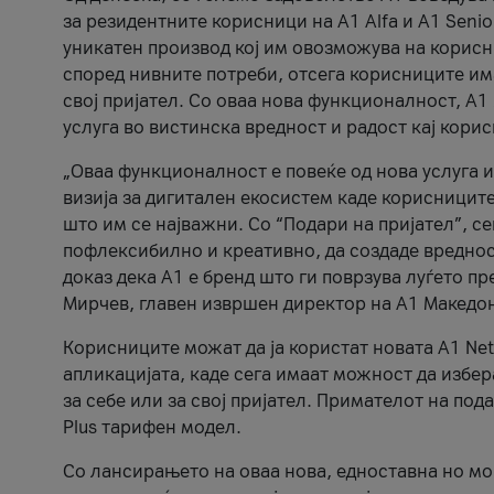
за резидентните корисници на А1 Alfa и A1 Senio
уникатен производ кој им овозможува на корисни
според нивните потреби, отсега корисниците има
свој пријател. Со оваа нова функционалност, А
услуга во вистинска вредност и радост кај кори
„Оваа функционалност е повеќе од нова услуга и
визија за дигитален екосистем каде корисниците
што им се најважни. Со “Подари на пријател”, с
пофлексибилно и креативно, да создаде вредност
доказ дека А1 е бренд што ги поврзува луѓето пр
Мирчев, главен извршен директор на А1 Македон
Корисниците можат да ја користат новата А1 Net
апликацијата, каде сега имаат можност да избера
за себе или за свој пријател. Примателот на пода
Plus тарифен модел.
Со лансирањето на оваа нова, едноставна но м