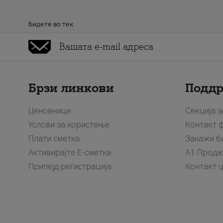
Бидете во тек
Брзи линкови
Подд
Ценовници
Секција 
Услови за користење
Контакт 
Плати сметка
Закажи б
Активирајте Е-сметка
A1 Прода
Припејд регистрација
Контакт 