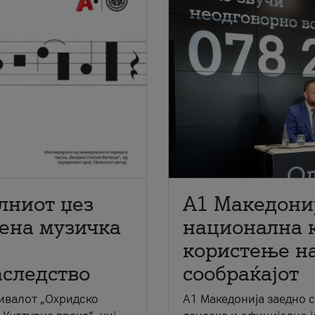
лниот џез
A1 Македони
мена музичка
национална 
користење на
аследство
сообраќајот
ивалот „Охридско
A1 Македонија заедно 