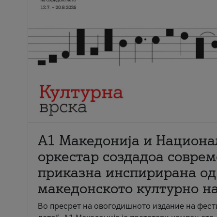
А1 Македонија и Национа
оркестар создадоа совре
приказна инспирирана од
македонското културно н
Во пресрет на овогодишното издание на фест