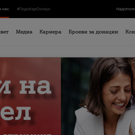
а нас
#ПодобарОнлајн
Надополн
свет
Медиа
Кариера
Броеви за донации
Кон