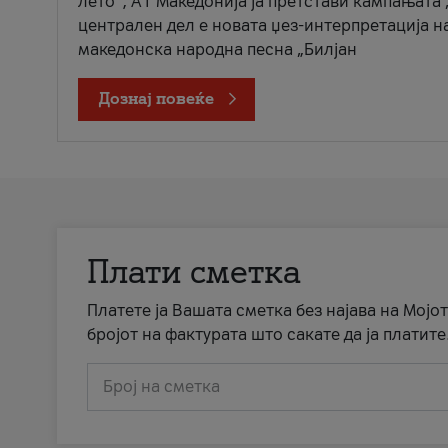
лето“, А1 Македонија ја претстави кампањата 
централен дел е новата џез-интерпретација н
македонска народна песна „Билјан
Дознај повеќе
Плати сметка
Платете ја Вашата сметка без најава на Мојот
бројот на фактурата што сакате да ја платите
Број на сметка