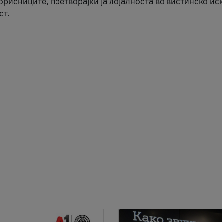
корисниците, претворајќи ја лојалноста во вистинско ис
ст.