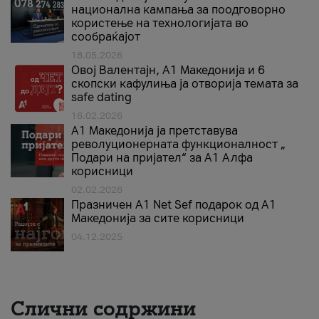
национална кампања за поодговорно
користење на технологијата во
сообраќајот
18.05.2026
Овој Валентајн, A1 Македонија и 6
скопски кафулиња ја отворија темата за
safe dating
16.02.2026
А1 Македонија ја претставува
револуционерната функционалност „
Подари на пријател“ за А1 Алфа
корисници
02.02.2026
Празничен A1 Net Sеf подарок од А1
Македонија за сите корисници
04.12.2025
Слични содржини