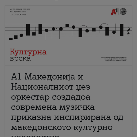
А1 Македонија и
Националниот џез
оркестар создадоа
современа музичка
приказна инспирирана од
македонското културно