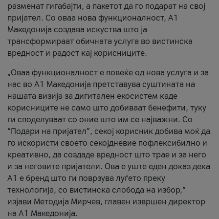
разменат гигабајти, а пакетот да го подарат на свој
пријател. Со оваа нова функционалност, А1
Македонија создава искуства што ја
трансформираат обичната услуга во вистинска
вредност и радост кај корисниците.
„Оваа функционалност е повеќе од нова услуга и за
нас во А1 Македонија претставува суштината на
нашата визија за дигитален екосистем каде
корисниците не само што добиваат бенефити, туку
ги споделуваат со оние што им се најважни. Со
“Подари на пријател”, секој корисник добива моќ да
го искористи своето секојдневие пофлексибилно и
креативно, да создаде вредност што трае и за него
и за неговите пријатели. Ова е уште еден доказ дека
А1 е бренд што ги поврзува луѓето преку
технологија, со вистинска слобода на избор,“
изјави Методија Мирчев, главен извршен директор
на А1 Македонија.