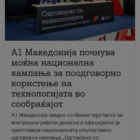
A1 Македонија почнува
моќна национална
кампања за поодговорно
користење на
технологијата во
сообраќајот
A1 Македонија заедно со Министерството за
внатрешни работи денеска и официјално ја
претставија националната општествено
одговорна кампања „Одговорно со