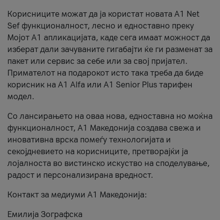
Корисниците можат да ја користат новата А1 Net
Sef функционалност, лесно и едноставно преку
Мојот А1 апликацијата, каде сега имаат можност да
изберат дали зачуваните гигабајти ќе ги разменат за
пакет или сервис за себе или за свој пријател.
Примателот на подарокот исто така треба да биде
корисник на А1 Alfa или A1 Senior Plus тарифен
модел.
Со лансирањето на оваа нова, едноставна но моќна
функционалност, А1 Македонија создава свежа и
иновативна врска помеѓу технологијата и
секојдневието на корисниците, претворајќи ја
лојалноста во вистинско искуство на споделување,
радост и персонализирана вредност.
Контакт за медиуми А1 Македонија:
Емилија Зографска