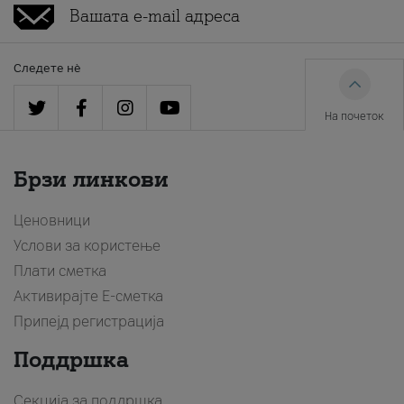
Следете нè
На почеток
Брзи линкови
Ценовници
Услови за користење
Плати сметка
Активирајте Е-сметка
Припејд регистрација
Поддршка
Секција за поддршка