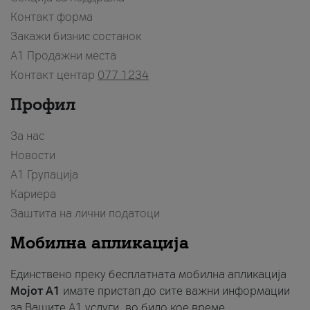
Контакт форма
Закажи бизнис состанок
A1 Продажни места
Контакт центар
077 1234
Профил
За нас
Новости
А1 Групација
Кариера
Заштита на лични податоци
Мобилна апликација
Единствено преку бесплатната мобилна апликација
Мојот A1
имате пристап до сите важни информации
за Вашите A1 услуги, во било кое време.