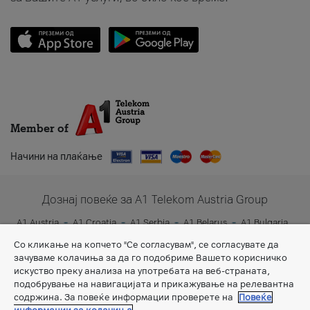
Member of
Начини на плаќање
Дознај повеќе за A1 Telekom Austria Group
A1 Austria
A1 Croatia
A1 Serbia
A1 Belarus
A1 Bulgaria
A1 Slovenia
A1 Digital
Со кликање на копчето "Се согласувам", се согласувате да
зачуваме колачиња за да го подобриме Вашето корисничко
искуство преку анализа на употребата на веб-страната,
подобрување на навигацијата и прикажување на релевантна
содржина. За повеќе информации проверете на
Повеќе