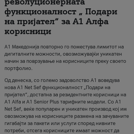
револуционерната
функционалност „ Подари
За нас
на пријател“ за А1 Алфа
#ПодобарОнлајн
корисници
А1 Македонија повторно го поместува лимитот на
дигиталните можности, овозможувајќи уникатен
начин за поврзување на корисниците преку своето
портфолио.
Од денеска, со големо задоволство А1 воведува
нова A1 Net Sef функционалност „Подари на
пријател“, достапна за резидентните корисници на
А1 Alfa и A1 Senior Plus тарифните модели. Со A1
Net Sef, веќе популарен и уникатен производ кој им
овозможува на корисниците размена на зачуваните
гигабајти за пакети или услуги според нивните
потреби, отсега корисниците имаат можност да