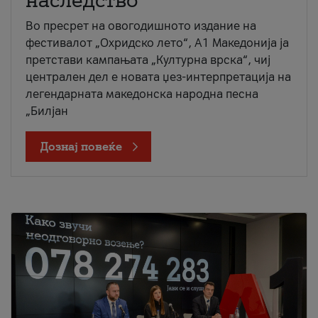
наследство
Во пресрет на овогодишното издание на
фестивалот „Охридско лето“, А1 Македонија ја
претстави кампањата „Културна врска“, чиј
централен дел е новата џез-интерпретација на
легендарната македонска народна песна
„Билјан
Дознај повеќе