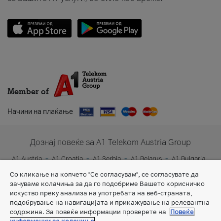
Member of
Начини на плаќање
Дознај повеќе за A1 Telekom Austria Group
A1 Austria
A1 Croatia
A1 Serbia
A1 Belarus
A1 Bulgaria
A1 Slovenia
A1 Digital
Со кликање на копчето "Се согласувам", се согласувате да
зачуваме колачиња за да го подобриме Вашето корисничко
искуство преку анализа на употребата на веб-страната,
подобрување на навигацијата и прикажување на релевантна
содржина. За повеќе информации проверете на
Повеќе