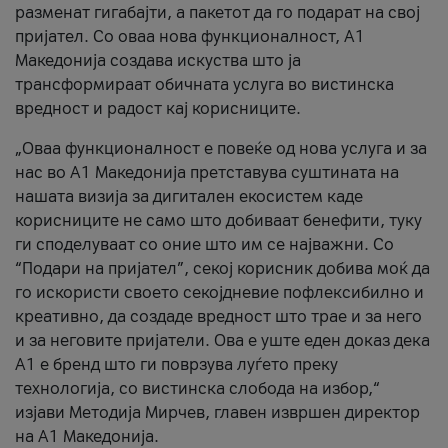
разменат гигабајти, а пакетот да го подарат на свој
пријател. Со оваа нова функционалност, А1
Македонија создава искуства што ја
трансформираат обичната услуга во вистинска
вредност и радост кај корисниците.
„Оваа функционалност е повеќе од нова услуга и за
нас во А1 Македонија претставува суштината на
нашата визија за дигитален екосистем каде
корисниците не само што добиваат бенефити, туку
ги споделуваат со оние што им се најважни. Со
“Подари на пријател”, секој корисник добива моќ да
го искористи своето секојдневие пофлексибилно и
креативно, да создаде вредност што трае и за него
и за неговите пријатели. Ова е уште еден доказ дека
А1 е бренд што ги поврзува луѓето преку
технологија, со вистинска слобода на избор,“
изјави Методија Мирчев, главен извршен директор
на А1 Македонија.