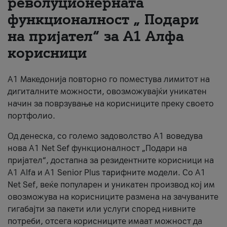
револуционерната
функционалност „ Подари
За нас
на пријател“ за А1 Алфа
#ПодобарОнлајн
корисници
А1 Македонија повторно го поместува лимитот на
дигиталните можности, овозможувајќи уникатен
начин за поврзување на корисниците преку своето
портфолио.
Од денеска, со големо задоволство А1 воведува
нова A1 Net Sef функционалност „Подари на
пријател“, достапна за резидентните корисници на
А1 Alfa и A1 Senior Plus тарифните модели. Со A1
Net Sef, веќе популарен и уникатен производ кој им
овозможува на корисниците размена на зачуваните
гигабајти за пакети или услуги според нивните
потреби, отсега корисниците имаат можност да