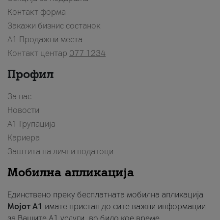
Контакт форма
Закажи бизнис состанок
A1 Продажни места
Контакт центар
077 1234
Профил
За нас
Новости
А1 Групација
Кариера
Заштита на лични податоци
Мобилна апликација
Единствено преку бесплатната мобилна апликација
Мојот A1
имате пристап до сите важни информации
за Вашите A1 услуги, во било кое време.