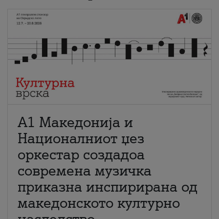
А1 Македонија и
Националниот џез
оркестар создадоа
современа музичка
приказна инспирирана од
македонското културно