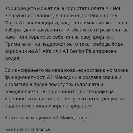
Корисниците можат да ја користат новата А1 Net
Sef функционалност, лесно и едноставно преку
Мојот А1 апликацијата, каде сега имаат можност да
изберат дали зачуваните гигабајти ќе ги разменат за
пакет или сервис за себе или за свој пријател.
Примателот на подарокот исто така треба да биде
корисник на А1 Alfa или A1 Senior Plus тарифен
модел.
Со лансирањето на оваа нова, едноставна но моќна
функционалност, А1 Македонија создава свежа и
иновативна врска помеѓу технологијата и
секојдневието на корисниците, претворајќи ја
лојалноста во вистинско искуство на споделување,
радост и персонализирана вредност.
Контакт за медиуми А1 Македонија:
Емилија Зографска