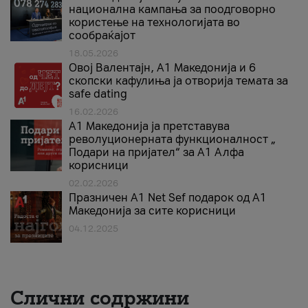
национална кампања за поодговорно
користење на технологијата во
сообраќајот
18.05.2026
Овој Валентајн, A1 Македонија и 6
скопски кафулиња ја отворија темата за
safe dating
16.02.2026
А1 Македонија ја претставува
револуционерната функционалност „
Подари на пријател“ за А1 Алфа
корисници
02.02.2026
Празничен A1 Net Sеf подарок од А1
Македонија за сите корисници
04.12.2025
Слични содржини