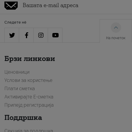
Следете нè
На почеток
Брзи линкови
Ценовници
Услови за користење
Плати сметка
Активирајте Е-сметка
Припејд регистрација
Поддршка
Секција за поддршка