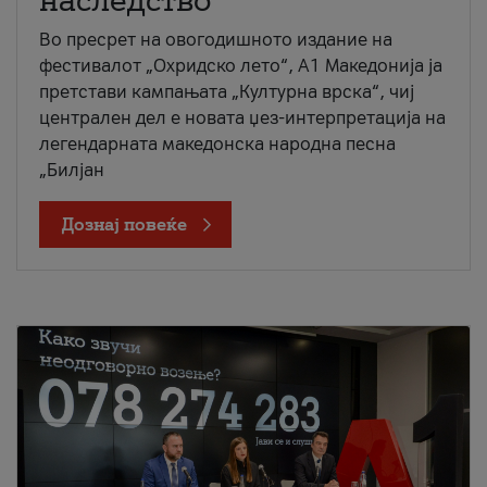
наследство
Во пресрет на овогодишното издание на
фестивалот „Охридско лето“, А1 Македонија ја
претстави кампањата „Културна врска“, чиј
централен дел е новата џез-интерпретација на
легендарната македонска народна песна
„Билјан
Дознај повеќе