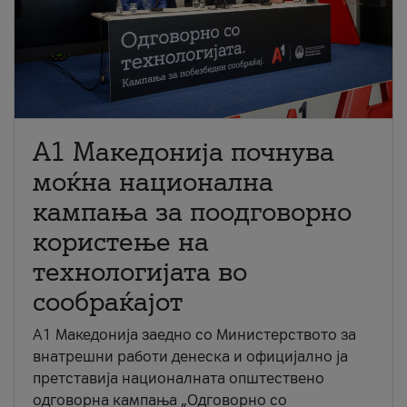
A1 Македонија почнува
моќна национална
кампања за поодговорно
користење на
технологијата во
сообраќајот
A1 Македонија заедно со Министерството за
внатрешни работи денеска и официјално ја
претставија националната општествено
одговорна кампања „Одговорно со