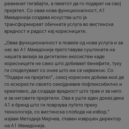
разменат гигабајти, а пакетот да го подарат на свој
пријател. Со оваа нова функционалност, А1
Македонија создава искуства што ја
трансформираат обичната услуга во вистинска
вредност и радост кај корисниците.
„Оваа функционалност е повеќе од нова услуга и за
нас во А1 Македонија претставува суштината на
нашата визија за дигитален екосистем каде
корисниците не само што добиваат бенефити, туку
ги споделуваат со оние што им се најважни. Со
“Подари на пријател”, секој корисник добива моќ да
го искористи своето секојдневие пофлексибилно и
креативно, да создаде вредност што трае и за него
и за неговите пријатели. Ова е уште еден доказ дека
А1 е бренд што ги поврзува луѓето преку
технологија, со вистинска слобода на избор,“
изјави Методија Мирчев, главен извршен директор
на А1 Македонија.