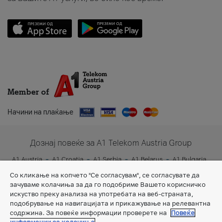
Member of
Начини на плаќање
Дознај повеќе за A1 Telekom Austria Group
A1 Austria
A1 Croatia
A1 Serbia
A1 Belarus
A1 Bulgaria
A1 Slovenia
A1 Digital
Со кликање на копчето "Се согласувам", се согласувате да
зачуваме колачиња за да го подобриме Вашето корисничко
искуство преку анализа на употребата на веб-страната,
подобрување на навигацијата и прикажување на релевантна
содржина. За повеќе информации проверете на
Повеќе