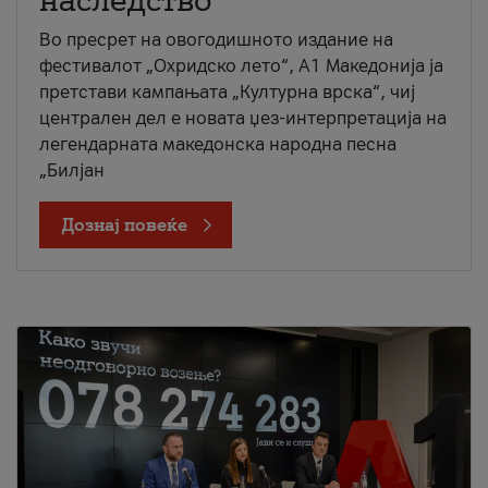
наследство
Во пресрет на овогодишното издание на
фестивалот „Охридско лето“, А1 Македонија ја
претстави кампањата „Културна врска“, чиј
централен дел е новата џез-интерпретација на
легендарната македонска народна песна
„Билјан
Дознај повеќе