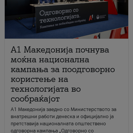
A1 Македонија почнува
моќна национална
кампања за поодговорно
користење на
технологијата во
сообраќајот
A1 Македонија заедно со Министерството за
внатрешни работи денеска и официјално ја
претставија националната општествено
одговорна кампања „Одговорно со