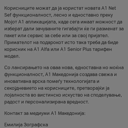
Корисниците можат да ја користат новата А1 Net
Sef функционалност, лесно и едноставно преку
Мојот А1 апликацијата, каде сега имаат можност да
изберат дали зачуваните гигабајти ќе ги разменат за
пакет или сервис за себе или за свој пријател.
Примателот на подарокот исто така треба да биде
корисник на А1 Alfa или A1 Senior Plus тарифен
модел.
Со лансирањето на оваа нова, едноставна но моќна
функционалност, А1 Македонија создава свежа и
иновативна врска помеѓу технологијата и
секојдневието на корисниците, претворајќи ја
лојалноста во вистинско искуство на споделување,
радост и персонализирана вредност.
Контакт за медиуми А1 Македонија:
Емилија Зографска