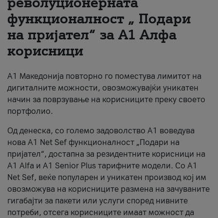
револуционерната
функционалност „ Подари
За нас
на пријател“ за А1 Алфа
#ПодобарОнлајн
корисници
А1 Македонија повторно го поместува лимитот на
дигиталните можности, овозможувајќи уникатен
начин за поврзување на корисниците преку своето
портфолио.
Од денеска, со големо задоволство А1 воведува
нова A1 Net Sef функционалност „Подари на
пријател“, достапна за резидентните корисници на
А1 Alfa и A1 Senior Plus тарифните модели. Со A1
Net Sef, веќе популарен и уникатен производ кој им
овозможува на корисниците размена на зачуваните
гигабајти за пакети или услуги според нивните
потреби, отсега корисниците имаат можност да