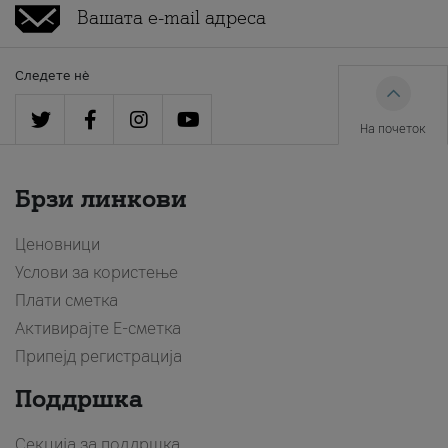
Следете нè
На почеток
Брзи линкови
Ценовници
Услови за користење
Плати сметка
Активирајте Е-сметка
Припејд регистрација
Поддршка
Секција за поддршка