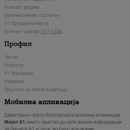
Контакт форма
Закажи бизнис состанок
A1 Продажни места
Контакт центар
077 1234
Профил
За нас
Новости
А1 Групација
Кариера
Заштита на лични податоци
Мобилна апликација
Единствено преку бесплатната мобилна апликација
Мојот A1
имате пристап до сите важни информации
за Вашите A1 услуги, во било кое време.