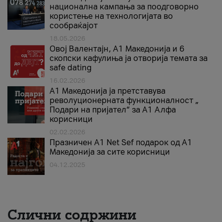
национална кампања за поодговорно
користење на технологијата во
сообраќајот
18.05.2026
Овој Валентајн, A1 Македонија и 6
скопски кафулиња ја отворија темата за
safe dating
16.02.2026
А1 Македонија ја претставува
револуционерната функционалност „
Подари на пријател“ за А1 Алфа
корисници
02.02.2026
Празничен A1 Net Sеf подарок од А1
Македонија за сите корисници
04.12.2025
Слични содржини