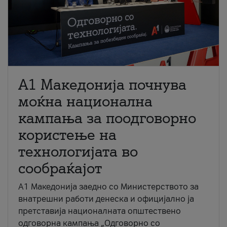
A1 Македонија почнува
моќна национална
кампања за поодговорно
користење на
технологијата во
сообраќајот
A1 Македонија заедно со Министерството за
внатрешни работи денеска и официјално ја
претставија националната општествено
одговорна кампања „Одговорно со