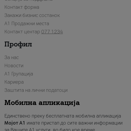
Контакт форма
Закажи бизнис состанок
A1 Продажни места
Контакт центар
077 1234
Профил
За нас
Новости
А1 Групација
Кариера
Заштита на лични податоци
Мобилна апликација
Единствено преку бесплатната мобилна апликација
Мојот A1
имате пристап до сите важни информации
за Вашите A1 услуги, во било кое време.