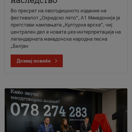
наследство
Во пресрет на овогодишното издание на
фестивалот „Охридско лето“, А1 Македонија ја
претстави кампањата „Културна врска“, чиј
централен дел е новата џез-интерпретација на
легендарната македонска народна песна
„Билјан
Дознај повеќе