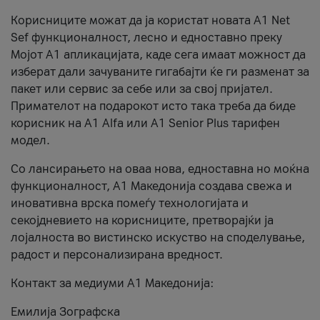
Корисниците можат да ја користат новата А1 Net
Sef функционалност, лесно и едноставно преку
Мојот А1 апликацијата, каде сега имаат можност да
изберат дали зачуваните гигабајти ќе ги разменат за
пакет или сервис за себе или за свој пријател.
Примателот на подарокот исто така треба да биде
корисник на А1 Alfa или A1 Senior Plus тарифен
модел.
Со лансирањето на оваа нова, едноставна но моќна
функционалност, А1 Македонија создава свежа и
иновативна врска помеѓу технологијата и
секојдневието на корисниците, претворајќи ја
лојалноста во вистинско искуство на споделување,
радост и персонализирана вредност.
Контакт за медиуми А1 Македонија:
Емилија Зографска