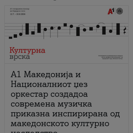
А1 Македонија и
Националниот џез
оркестар создадоа
современа музичка
приказна инспирирана од
македонското културно