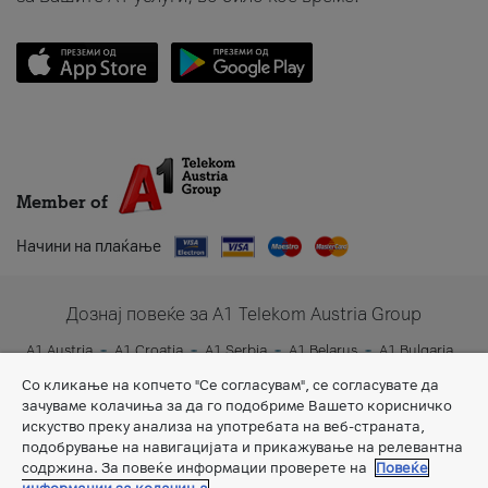
Member of
Начини на плаќање
Дознај повеќе за A1 Telekom Austria Group
A1 Austria
A1 Croatia
A1 Serbia
A1 Belarus
A1 Bulgaria
A1 Slovenia
A1 Digital
Со кликање на копчето "Се согласувам", се согласувате да
зачуваме колачиња за да го подобриме Вашето корисничко
искуство преку анализа на употребата на веб-страната,
подобрување на навигацијата и прикажување на релевантна
содржина. За повеќе информации проверете на
Повеќе