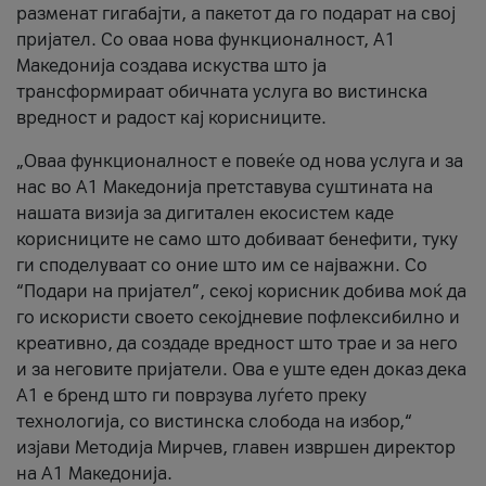
разменат гигабајти, а пакетот да го подарат на свој
пријател. Со оваа нова функционалност, А1
Македонија создава искуства што ја
трансформираат обичната услуга во вистинска
вредност и радост кај корисниците.
„Оваа функционалност е повеќе од нова услуга и за
нас во А1 Македонија претставува суштината на
нашата визија за дигитален екосистем каде
корисниците не само што добиваат бенефити, туку
ги споделуваат со оние што им се најважни. Со
“Подари на пријател”, секој корисник добива моќ да
го искористи своето секојдневие пофлексибилно и
креативно, да создаде вредност што трае и за него
и за неговите пријатели. Ова е уште еден доказ дека
А1 е бренд што ги поврзува луѓето преку
технологија, со вистинска слобода на избор,“
изјави Методија Мирчев, главен извршен директор
на А1 Македонија.