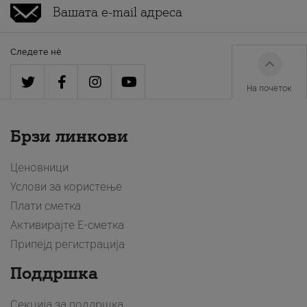
Следете нè
На почеток
Брзи линкови
Ценовници
Услови за користење
Плати сметка
Активирајте Е-сметка
Припејд регистрација
Поддршка
Секција за поддршка