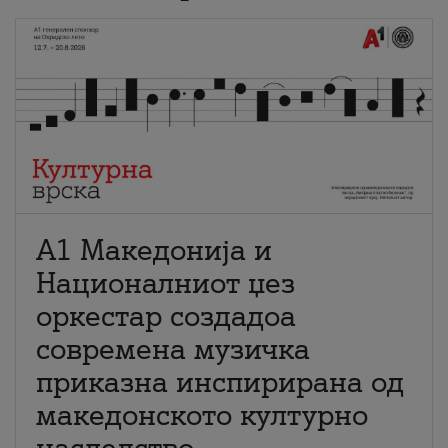
А1 Македонија и
Националниот џез
оркестар создадоа
современа музичка
приказна инспирирана од
македонското културно