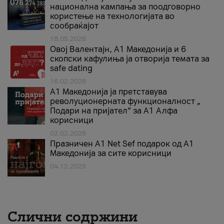
национална кампања за поодговорно
користење на технологијата во
сообраќајот
18.05.2026
Овој Валентајн, A1 Македонија и 6
скопски кафулиња ја отворија темата за
safe dating
16.02.2026
А1 Македонија ја претставува
револуционерната функционалност „
Подари на пријател“ за А1 Алфа
корисници
02.02.2026
Празничен A1 Net Sеf подарок од А1
Македонија за сите корисници
04.12.2025
Слични содржини