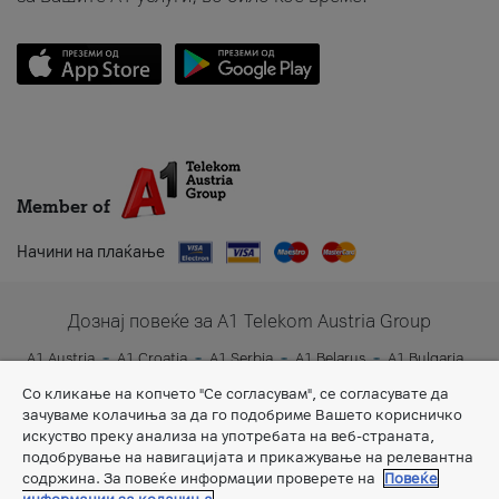
Member of
Начини на плаќање
Дознај повеќе за A1 Telekom Austria Group
A1 Austria
A1 Croatia
A1 Serbia
A1 Belarus
A1 Bulgaria
A1 Slovenia
A1 Digital
Со кликање на копчето "Се согласувам", се согласувате да
зачуваме колачиња за да го подобриме Вашето корисничко
искуство преку анализа на употребата на веб-страната,
подобрување на навигацијата и прикажување на релевантна
содржина. За повеќе информации проверете на
Повеќе