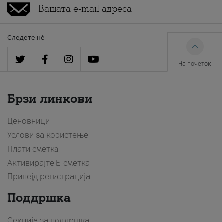
Следете нè
На почеток
Брзи линкови
Ценовници
Услови за користење
Плати сметка
Активирајте Е-сметка
Припејд регистрација
Поддршка
Секција за поддршка