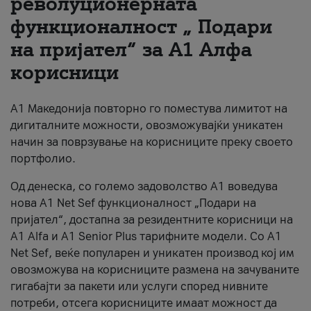
револуционерната
функционалност „ Подари
За нас
на пријател“ за А1 Алфа
#ПодобарОнлајн
корисници
А1 Македонија повторно го поместува лимитот на
дигиталните можности, овозможувајќи уникатен
начин за поврзување на корисниците преку своето
портфолио.
Од денеска, со големо задоволство А1 воведува
нова A1 Net Sef функционалност „Подари на
пријател“, достапна за резидентните корисници на
А1 Alfa и A1 Senior Plus тарифните модели. Со A1
Net Sef, веќе популарен и уникатен производ кој им
овозможува на корисниците размена на зачуваните
гигабајти за пакети или услуги според нивните
потреби, отсега корисниците имаат можност да