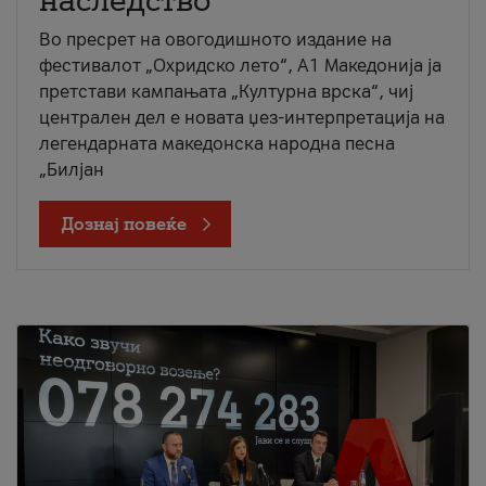
наследство
Во пресрет на овогодишното издание на
фестивалот „Охридско лето“, А1 Македонија ја
претстави кампањата „Културна врска“, чиј
централен дел е новата џез-интерпретација на
легендарната македонска народна песна
„Билјан
Дознај повеќе