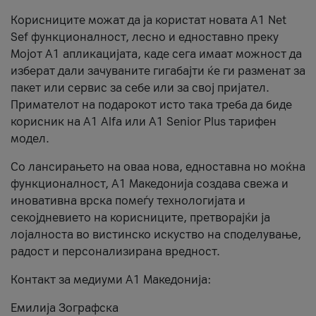
Корисниците можат да ја користат новата А1 Net
Sef функционалност, лесно и едноставно преку
Мојот А1 апликацијата, каде сега имаат можност да
изберат дали зачуваните гигабајти ќе ги разменат за
пакет или сервис за себе или за свој пријател.
Примателот на подарокот исто така треба да биде
корисник на А1 Alfa или A1 Senior Plus тарифен
модел.
Со лансирањето на оваа нова, едноставна но моќна
функционалност, А1 Македонија создава свежа и
иновативна врска помеѓу технологијата и
секојдневието на корисниците, претворајќи ја
лојалноста во вистинско искуство на споделување,
радост и персонализирана вредност.
Контакт за медиуми А1 Македонија:
Емилија Зографска