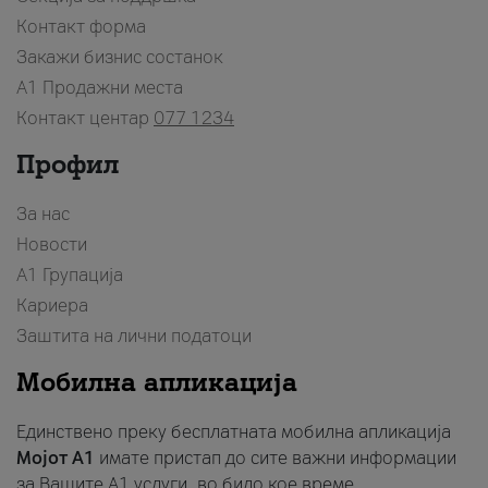
Контакт форма
Закажи бизнис состанок
A1 Продажни места
Контакт центар
077 1234
Профил
За нас
Новости
А1 Групација
Кариера
Заштита на лични податоци
Мобилна апликација
Единствено преку бесплатната мобилна апликација
Мојот A1
имате пристап до сите важни информации
за Вашите A1 услуги, во било кое време.