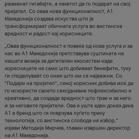
разменат гигабајти, а пакетот да го подарат на свој
пријател. Со оваа нова функционалност, А1
Македонија создава искуства што ја
трансформираат обичната услуга во вистинска
вредност и радост кај корисниците.
„Оваа функционалност е повеќе од нова услуга и за
нас во А1 Македонија претставува суштината на
нашата визија за дигитален екосистем каде
корисниците не само што добиваат бенефити, туку
ги споделуваат со оние што им се најважни. Со
“Подари на пријател”, секој корисник добива моќ да
го искористи своето секојдневие пофлексибилно и
креативно, да создаде вредност што трае и за него
и за неговите пријатели. Ова е уште еден доказ дека
А1 е бренд што ги поврзува луѓето преку
технологија, со вистинска слобода на избор,“
изјави Методија Мирчев, главен извршен директор
на А1 Македонија.