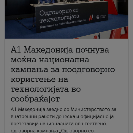
A1 Македонија почнува
моќна национална
кампања за поодговорно
користење на
технологијата во
сообраќајот
A1 Македонија заедно со Министерството за
внатрешни работи денеска и официјално ја
претставија националната општествено
одговорна кампања „Одговорно со