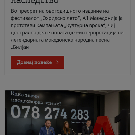
наследство
Во пресрет на овогодишното издание на
фестивалот „Охридско лето“, А1 Македонија ја
претстави кампањата „Културна врска“, чиј
централен дел е новата џез-интерпретација на
легендарната македонска народна песна
„Билјан
Дознај повеќе