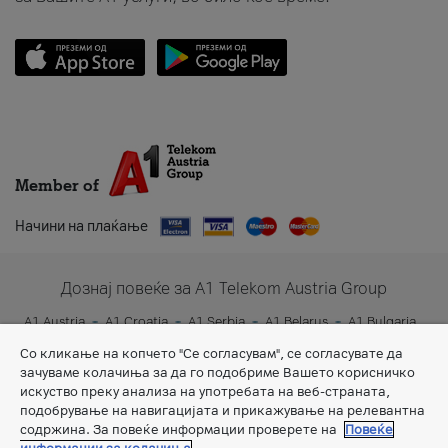
Member of
Начини на плаќање
Дознај повеќе за A1 Telekom Austria Group
A1 Austria
A1 Croatia
A1 Serbia
A1 Belarus
A1 Bulgaria
A1 Slovenia
A1 Digital
Со кликање на копчето "Се согласувам", се согласувате да
зачуваме колачиња за да го подобриме Вашето корисничко
искуство преку анализа на употребата на веб-страната,
подобрување на навигацијата и прикажување на релевантна
содржина. За повеќе информации проверете на
Повеќе