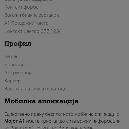
Контакт форма
Закажи бизнис состанок
A1 Продажни места
Контакт центар
077 1234
Профил
За нас
Новости
А1 Групација
Кариера
Заштита на лични податоци
Мобилна апликација
Единствено преку бесплатната мобилна апликација
Мојот A1
имате пристап до сите важни информации
за Вашите A1 услуги, во било кое време.