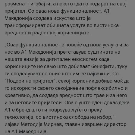
разменат гигабајти, а пакетот да го подарат на свој
пријател. Со оваа нова функционалност, А1
Македонија создава искуства што ја
трансформираат обичната услуга во вистинска
вредност и радост кај корисниците.
„Оваа функционалност е повеќе од нова услуга и за
нас во А1 Македонија претставува суштината на
нашата визија за дигитален екосистем каде
корисниците не само што добиваат бенефити, туку
ги споделуваат со оние што им се најважни. Со
“Подари на пријател”, секој корисник добива моќ да
го искористи своето секојдневие пофлексибилно и
креативно, да создаде вредност што трае и за него
и за неговите пријатели. Ова е уште еден доказ дека
А1 е бренд што ги поврзува луѓето преку
технологија, со вистинска слобода на избор,“
изјави Методија Мирчев, главен извршен директор
на А1 Македонија.