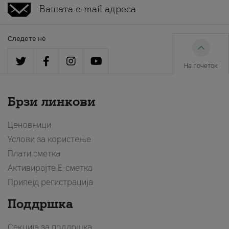
Следете нè
На почеток
Брзи линкови
Ценовници
Услови за користење
Плати сметка
Активирајте Е-сметка
Припејд регистрација
Поддршка
Секција за поддршка