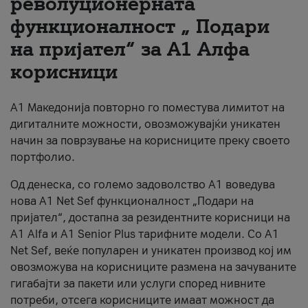
револуционерната
функционалност „ Подари
За нас
на пријател“ за А1 Алфа
#ПодобарОнлајн
корисници
А1 Македонија повторно го поместува лимитот на
дигиталните можности, овозможувајќи уникатен
начин за поврзување на корисниците преку своето
портфолио.
Од денеска, со големо задоволство А1 воведува
нова A1 Net Sef функционалност „Подари на
пријател“, достапна за резидентните корисници на
А1 Alfa и A1 Senior Plus тарифните модели. Со A1
Net Sef, веќе популарен и уникатен производ кој им
овозможува на корисниците размена на зачуваните
гигабајти за пакети или услуги според нивните
потреби, отсега корисниците имаат можност да