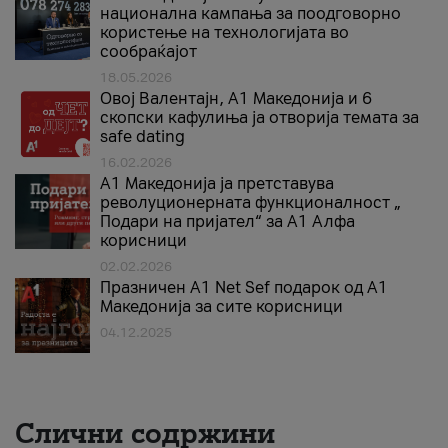
национална кампања за поодговорно
користење на технологијата во
сообраќајот
18.05.2026
Овој Валентајн, A1 Македонија и 6
скопски кафулиња ја отворија темата за
safe dating
16.02.2026
А1 Македонија ја претставува
револуционерната функционалност „
Подари на пријател“ за А1 Алфа
корисници
02.02.2026
Празничен A1 Net Sеf подарок од А1
Македонија за сите корисници
04.12.2025
Слични содржини