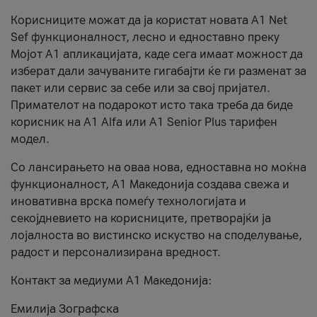
Корисниците можат да ја користат новата А1 Net
Sef функционалност, лесно и едноставно преку
Мојот А1 апликацијата, каде сега имаат можност да
изберат дали зачуваните гигабајти ќе ги разменат за
пакет или сервис за себе или за свој пријател.
Примателот на подарокот исто така треба да биде
корисник на А1 Alfa или A1 Senior Plus тарифен
модел.
Со лансирањето на оваа нова, едноставна но моќна
функционалност, А1 Македонија создава свежа и
иновативна врска помеѓу технологијата и
секојдневието на корисниците, претворајќи ја
лојалноста во вистинско искуство на споделување,
радост и персонализирана вредност.
Контакт за медиуми А1 Македонија:
Емилија Зографска