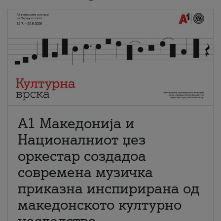
А1 Македонија и
Националниот џез
оркестар создадоа
современа музичка
приказна инспирирана од
македонското културно