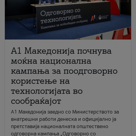
A1 Македонија почнува
моќна национална
кампања за поодговорно
користење на
технологијата во
сообраќајот
A1 Македонија заедно со Министерството за
внатрешни работи денеска и официјално ја
претставија националната општествено
одговорна кампања „Одговорно со