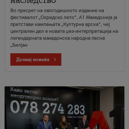
наследство
Во пресрет на овогодишното издание на
фестивалот „Охридско лето“, А1 Македонија ја
претстави кампањата „Културна врска“, чиј
централен дел е новата џез-интерпретација на
легендарната македонска народна песна
„Билјан
Дознај повеќе