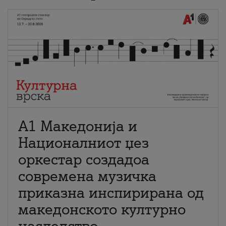
А1 Македонија и
Националниот џез
оркестар создадоа
современа музичка
приказна инспирирана од
македонското културно