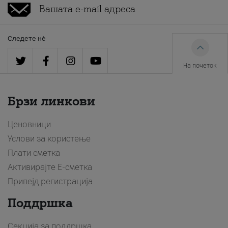
Следете нè
На почеток
Брзи линкови
Ценовници
Услови за користење
Плати сметка
Активирајте Е-сметка
Припејд регистрација
Поддршка
Секција за поддршка