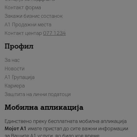
Контакт форма
Закажи бизнис состанок
A1 Продажни места
Контакт центар
077 1234
Профил
За нас
Новости
А1 Групација
Кариера
Заштита на лични податоци
Мобилна апликација
Единствено преку бесплатната мобилна апликација
Мојот A1
имате пристап до сите важни информации
за Вашите A1 услуги, во било кое време.