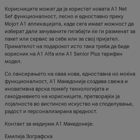
Корисниците можат да ја користат новата А1 Net
Sef функционалност, лесно и едноставно преку
Мојот А1 апликацијата, каде сега имаат можност да
изберат дали зачуваните гигабајти ќе ги разменат за
пакет или сервис за себе или за свој пријател.
Примателот на подарокот исто така треба да биде
корисник на А1 Alfa или A1 Senior Plus тарифен
модел.
Со лансирањето на оваа нова, едноставна но моќна
функционалност, А1 Македонија создава свежа и
иновативна врска помеѓу технологијата и
секојдневието на корисниците, претворајќи ја
лојалноста во вистинско искуство на споделување,
радост и персонализирана вредност.
Контакт за медиуми А1 Македонија:
Емилија Зографска