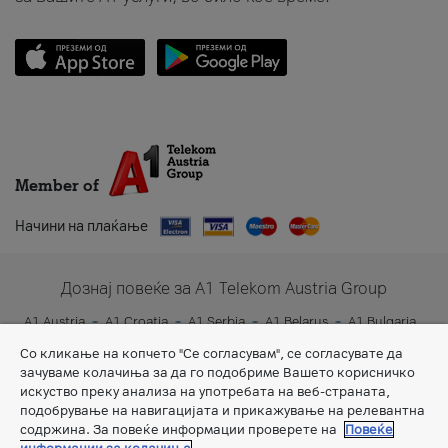
Member of
Начини на плаќање
Дознај повеќе за A1 Telekom Austria Group
A1 Austria
A1 Croatia
A1 Serbia
A1 Belarus
A1 Bulgaria
A1 Slovenia
A1 Digital
Со кликање на копчето "Се согласувам", се согласувате да
зачуваме колачиња за да го подобриме Вашето корисничко
искуство преку анализа на употребата на веб-страната,
подобрување на навигацијата и прикажување на релевантна
содржина. За повеќе информации проверете на
Повеќе