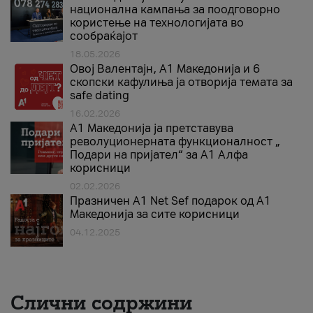
национална кампања за поодговорно
користење на технологијата во
сообраќајот
18.05.2026
Овој Валентајн, A1 Македонија и 6
скопски кафулиња ја отворија темата за
safe dating
16.02.2026
А1 Македонија ја претставува
револуционерната функционалност „
Подари на пријател“ за А1 Алфа
корисници
02.02.2026
Празничен A1 Net Sеf подарок од А1
Македонија за сите корисници
04.12.2025
Слични содржини