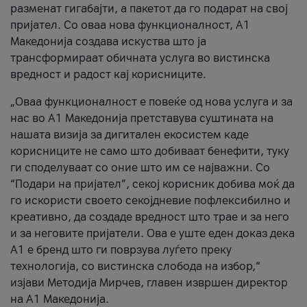
разменат гигабајти, а пакетот да го подарат на свој
пријател. Со оваа нова функционалност, А1
Македонија создава искуства што ја
трансформираат обичната услуга во вистинска
вредност и радост кај корисниците.
„Оваа функционалност е повеќе од нова услуга и за
нас во А1 Македонија претставува суштината на
нашата визија за дигитален екосистем каде
корисниците не само што добиваат бенефити, туку
ги споделуваат со оние што им се најважни. Со
“Подари на пријател”, секој корисник добива моќ да
го искористи своето секојдневие пофлексибилно и
креативно, да создаде вредност што трае и за него
и за неговите пријатели. Ова е уште еден доказ дека
А1 е бренд што ги поврзува луѓето преку
технологија, со вистинска слобода на избор,“
изјави Методија Мирчев, главен извршен директор
на А1 Македонија.