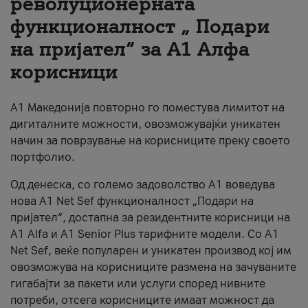
револуционерната
функционалност „ Подари
За нас
на пријател“ за А1 Алфа
#ПодобарОнлајн
корисници
А1 Македонија повторно го поместува лимитот на
дигиталните можности, овозможувајќи уникатен
начин за поврзување на корисниците преку своето
портфолио.
Од денеска, со големо задоволство А1 воведува
нова A1 Net Sef функционалност „Подари на
пријател“, достапна за резидентните корисници на
А1 Alfa и A1 Senior Plus тарифните модели. Со A1
Net Sef, веќе популарен и уникатен производ кој им
овозможува на корисниците размена на зачуваните
гигабајти за пакети или услуги според нивните
потреби, отсега корисниците имаат можност да