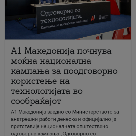
A1 Македонија почнува
моќна национална
кампања за поодговорно
користење на
технологијата во
сообраќајот
A1 Македонија заедно со Министерството за
внатрешни работи денеска и официјално ја
претставија националната општествено
одговорна кампања „Одговорно со