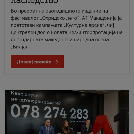
наследство
Во пресрет на овогодишното издание на
фестивалот „Охридско лето“, А1 Македонија ја
претстави кампањата „Културна врска“, чиј
централен дел е новата џез-интерпретација на
легендарната македонска народна песна
„Билјан
Дознај повеќе