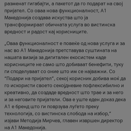
разменат гигабајти, а пакетот да го подарат на свој
пријател. Со оваа нова функционалност, А1
Македонија создава искуства што ја
трансформираат обичната услуга во вистинска
вредност и радост кај корисниците.
„Оваа функционалност е повеќе од нова услуга и за
нас во А1 Македонија претставува суштината на
нашата визија за дигитален екосистем каде
корисниците не само што добиваат бенефити, туку
ги споделуваат со оние што им се најважни. Со
“Подари на пријател”, секој корисник добива моќ да
го искористи своето секојдневие пофлексибилно и
креативно, да создаде вредност што трае и за него
и за неговите пријатели. Ова е уште еден доказ дека
А1 е бренд што ги поврзува луѓето преку
технологија, со вистинска слобода на избор,“
изјави Методија Мирчев, главен извршен директор
на А1 Македонија.