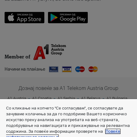
Member of
Начини на плаќање
Дознај повеќе за A1 Telekom Austria Group
A1 Austria
A1 Croatia
A1 Serbia
A1 Belarus
A1 Bulgaria
A1 Slovenia
A1 Digital
Со кликање на копчето "Се согласувам", се согласувате да
зачуваме колачиња за да го подобриме Вашето корисничко
искуство преку анализа на употребата на веб-страната,
подобрување на навигацијата и прикажување на релевантна
содржина. За повеќе информации проверете на
Повеќе