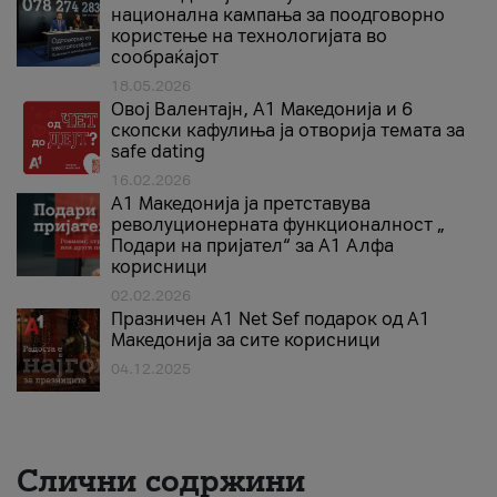
национална кампања за поодговорно
користење на технологијата во
сообраќајот
18.05.2026
Овој Валентајн, A1 Македонија и 6
скопски кафулиња ја отворија темата за
safe dating
16.02.2026
А1 Македонија ја претставува
револуционерната функционалност „
Подари на пријател“ за А1 Алфа
корисници
02.02.2026
Празничен A1 Net Sеf подарок од А1
Македонија за сите корисници
04.12.2025
Слични содржини