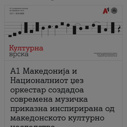
А1 Македонија и
Националниот џез
оркестар создадоа
современа музичка
приказна инспирирана од
македонското културно