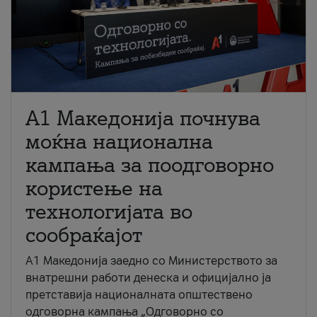
A1 Македонија почнува
моќна национална
кампања за поодговорно
користење на
технологијата во
сообраќајот
A1 Македонија заедно со Министерството за
внатрешни работи денеска и официјално ја
претставија националната општествено
одговорна кампања „Одговорно со