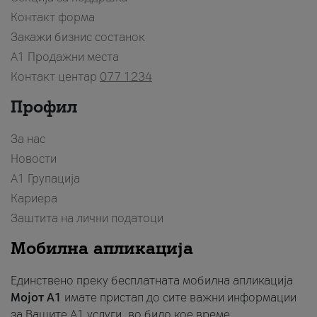
Контакт форма
Закажи бизнис состанок
A1 Продажни места
Контакт центар
077 1234
Профил
За нас
Новости
А1 Групација
Кариера
Заштита на лични податоци
Мобилна апликација
Единствено преку бесплатната мобилна апликација
Мојот A1
имате пристап до сите важни информации
за Вашите A1 услуги, во било кое време.