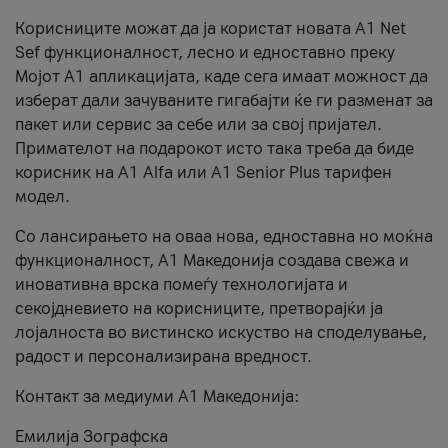
Корисниците можат да ја користат новата А1 Net
Sef функционалност, лесно и едноставно преку
Мојот А1 апликацијата, каде сега имаат можност да
изберат дали зачуваните гигабајти ќе ги разменат за
пакет или сервис за себе или за свој пријател.
Примателот на подарокот исто така треба да биде
корисник на А1 Alfa или A1 Senior Plus тарифен
модел.
Со лансирањето на оваа нова, едноставна но моќна
функционалност, А1 Македонија создава свежа и
иновативна врска помеѓу технологијата и
секојдневието на корисниците, претворајќи ја
лојалноста во вистинско искуство на споделување,
радост и персонализирана вредност.
Контакт за медиуми А1 Македонија:
Емилија Зографска