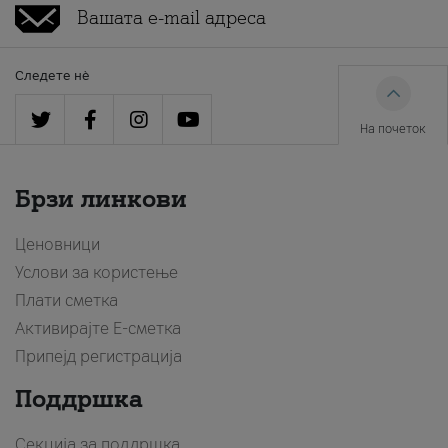
Следете нè
На почеток
Брзи линкови
Ценовници
Услови за користење
Плати сметка
Активирајте Е-сметка
Припејд регистрација
Поддршка
Секција за поддршка