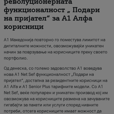
револуционерната
функционалност „ Подари
За нас
на пријател“ за А1 Алфа
#ПодобарОнлајн
корисници
А1 Македонија повторно го поместува лимитот на
дигиталните можности, овозможувајќи уникатен
начин за поврзување на корисниците преку своето
портфолио.
Од денеска, со големо задоволство А1 воведува
нова A1 Net Sef функционалност „Подари на
пријател“, достапна за резидентните корисници на
А1 Alfa и A1 Senior Plus тарифните модели. Со A1
Net Sef, веќе популарен и уникатен производ кој им
овозможува на корисниците размена на зачуваните
гигабајти за пакети или услуги според нивните
потреби, отсега корисниците имаат можност да