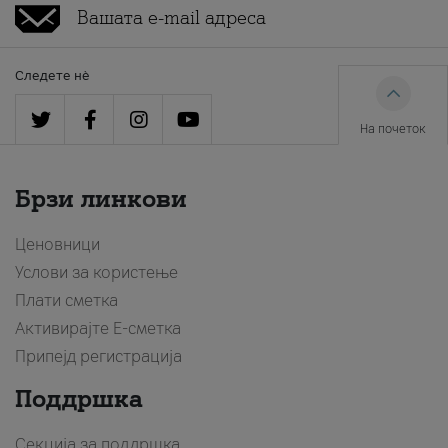
Следете нè
На почеток
Брзи линкови
Ценовници
Услови за користење
Плати сметка
Активирајте Е-сметка
Припејд регистрација
Поддршка
Секција за поддршка