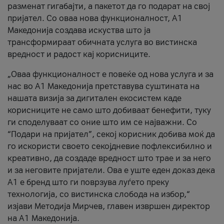
разменат гигабајти, а пакетот да го подарат на свој
пријател. Со оваа нова функционалност, А1
Македонија создава искуства што ја
трансформираат обичната услуга во вистинска
вредност и радост кај корисниците.
„Оваа функционалност е повеќе од нова услуга и за
нас во А1 Македонија претставува суштината на
нашата визија за дигитален екосистем каде
корисниците не само што добиваат бенефити, туку
ги споделуваат со оние што им се најважни. Со
“Подари на пријател”, секој корисник добива моќ да
го искористи своето секојдневие пофлексибилно и
креативно, да создаде вредност што трае и за него
и за неговите пријатели. Ова е уште еден доказ дека
А1 е бренд што ги поврзува луѓето преку
технологија, со вистинска слобода на избор,“
изјави Методија Мирчев, главен извршен директор
на А1 Македонија.