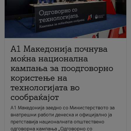
A1 Македонија почнува
моќна национална
кампања за поодговорно
користење на
технологијата во
сообраќајот
A1 Македонија заедно со Министерството за
внатрешни работи денеска и официјално ја
претставија националната општествено
одговорна кампања „Одговорно со