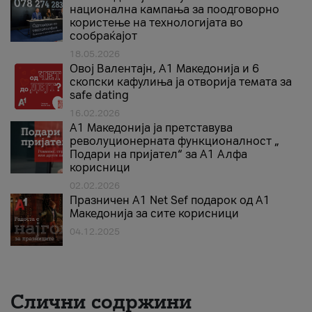
национална кампања за поодговорно
користење на технологијата во
сообраќајот
18.05.2026
Овој Валентајн, A1 Македонија и 6
скопски кафулиња ја отворија темата за
safe dating
16.02.2026
А1 Македонија ја претставува
револуционерната функционалност „
Подари на пријател“ за А1 Алфа
корисници
02.02.2026
Празничен A1 Net Sеf подарок од А1
Македонија за сите корисници
04.12.2025
Слични содржини