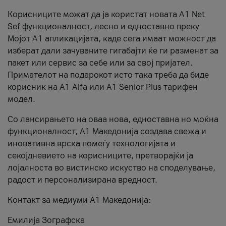
Корисниците можат да ја користат новата А1 Net
Sef функционалност, лесно и едноставно преку
Мојот А1 апликацијата, каде сега имаат можност да
изберат дали зачуваните гигабајти ќе ги разменат за
пакет или сервис за себе или за свој пријател.
Примателот на подарокот исто така треба да биде
корисник на А1 Alfa или A1 Senior Plus тарифен
модел.
Со лансирањето на оваа нова, едноставна но моќна
функционалност, А1 Македонија создава свежа и
иновативна врска помеѓу технологијата и
секојдневието на корисниците, претворајќи ја
лојалноста во вистинско искуство на споделување,
радост и персонализирана вредност.
Контакт за медиуми А1 Македонија:
Емилија Зографска