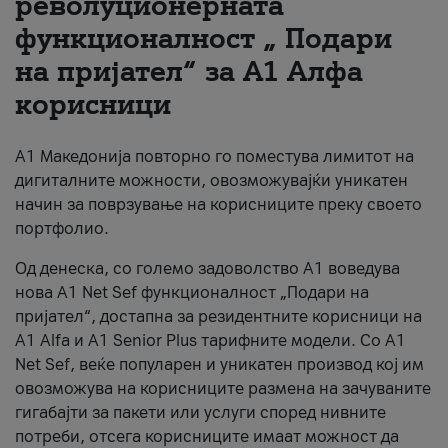
револуционерната
функционалност „ Подари
За нас
на пријател“ за А1 Алфа
#ПодобарОнлајн
корисници
А1 Македонија повторно го поместува лимитот на
дигиталните можности, овозможувајќи уникатен
начин за поврзување на корисниците преку своето
портфолио.
Од денеска, со големо задоволство А1 воведува
нова A1 Net Sef функционалност „Подари на
пријател“, достапна за резидентните корисници на
А1 Alfa и A1 Senior Plus тарифните модели. Со A1
Net Sef, веќе популарен и уникатен производ кој им
овозможува на корисниците размена на зачуваните
гигабајти за пакети или услуги според нивните
потреби, отсега корисниците имаат можност да