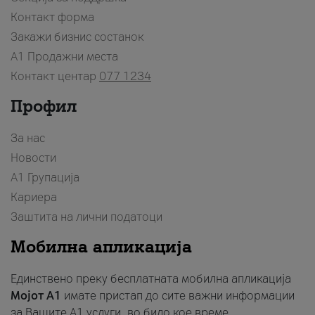
Контакт форма
Закажи бизнис состанок
A1 Продажни места
Контакт центар
077 1234
Профил
За нас
Новости
А1 Групација
Кариера
Заштита на лични податоци
Мобилна апликација
Единствено преку бесплатната мобилна апликација
Мојот A1
имате пристап до сите важни информации
за Вашите A1 услуги, во било кое време.