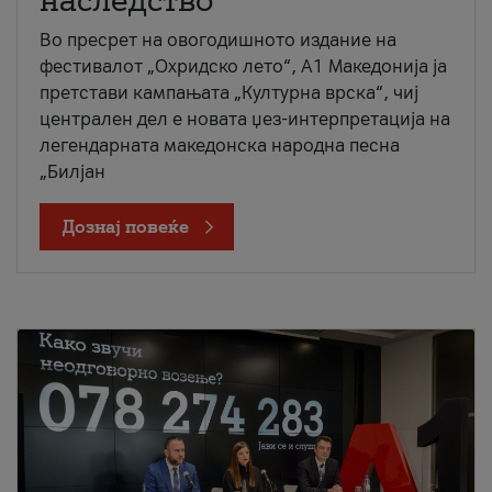
наследство
Во пресрет на овогодишното издание на
фестивалот „Охридско лето“, А1 Македонија ја
претстави кампањата „Културна врска“, чиј
централен дел е новата џез-интерпретација на
легендарната македонска народна песна
„Билјан
Дознај повеќе