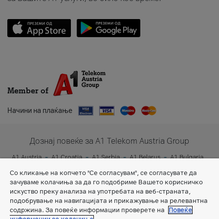
Member of
Начини на плаќање
Дознај повеќе за A1 Telekom Austria Group
A1 Austria
A1 Croatia
A1 Serbia
A1 Belarus
A1 Bulgaria
A1 Slovenia
A1 Digital
Со кликање на копчето "Се согласувам", се согласувате да
зачуваме колачиња за да го подобриме Вашето корисничко
искуство преку анализа на употребата на веб-страната,
подобрување на навигацијата и прикажување на релевантна
содржина. За повеќе информации проверете на
Повеќе