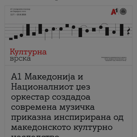
А1 Македонија и
Националниот џез
оркестар создадоа
современа музичка
приказна инспирирана од
македонското културно