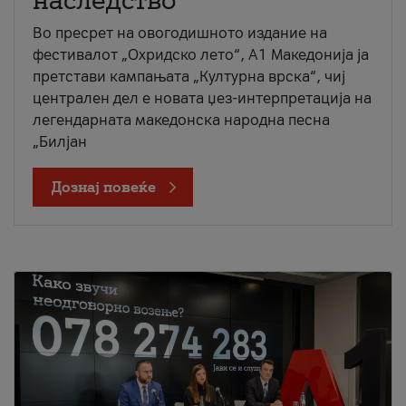
наследство
Во пресрет на овогодишното издание на
фестивалот „Охридско лето“, А1 Македонија ја
претстави кампањата „Културна врска“, чиј
централен дел е новата џез-интерпретација на
легендарната македонска народна песна
„Билјан
Дознај повеќе