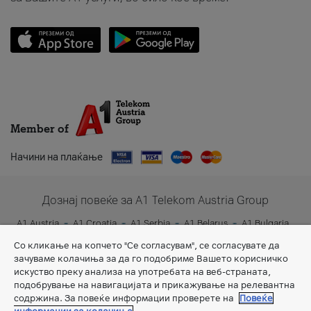
Member of
Начини на плаќање
Дознај повеќе за A1 Telekom Austria Group
A1 Austria
A1 Croatia
A1 Serbia
A1 Belarus
A1 Bulgaria
A1 Slovenia
A1 Digital
Со кликање на копчето "Се согласувам", се согласувате да
зачуваме колачиња за да го подобриме Вашето корисничко
искуство преку анализа на употребата на веб-страната,
подобрување на навигацијата и прикажување на релевантна
содржина. За повеќе информации проверете на
Повеќе