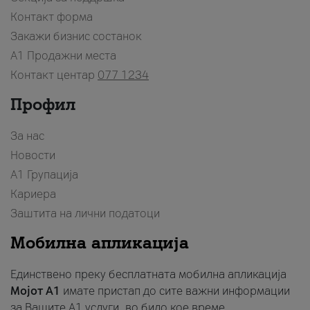
Контакт форма
Закажи бизнис состанок
A1 Продажни места
Контакт центар
077 1234
Профил
За нас
Новости
А1 Групација
Кариера
Заштита на лични податоци
Мобилна апликација
Единствено преку бесплатната мобилна апликација
Мојот A1
имате пристап до сите важни информации
за Вашите A1 услуги, во било кое време.