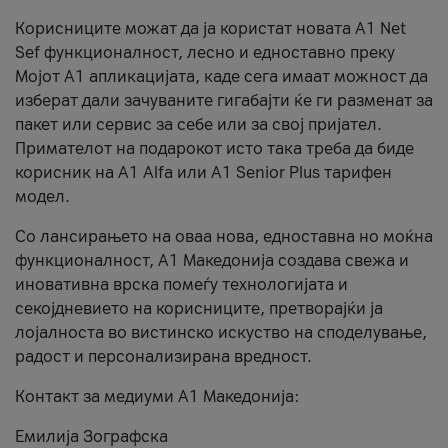
Корисниците можат да ја користат новата А1 Net
Sef функционалност, лесно и едноставно преку
Мојот А1 апликацијата, каде сега имаат можност да
изберат дали зачуваните гигабајти ќе ги разменат за
пакет или сервис за себе или за свој пријател.
Примателот на подарокот исто така треба да биде
корисник на А1 Alfa или A1 Senior Plus тарифен
модел.
Со лансирањето на оваа нова, едноставна но моќна
функционалност, А1 Македонија создава свежа и
иновативна врска помеѓу технологијата и
секојдневието на корисниците, претворајќи ја
лојалноста во вистинско искуство на споделување,
радост и персонализирана вредност.
Контакт за медиуми А1 Македонија:
Емилија Зографска