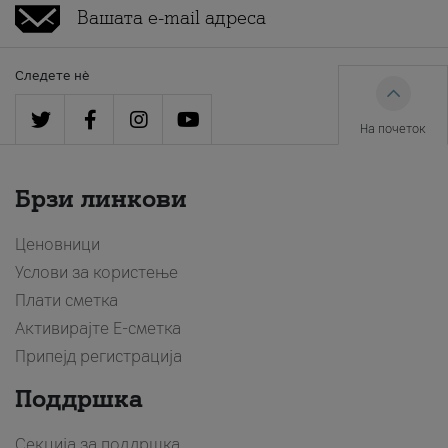
Следете нè
На почеток
Брзи линкови
Ценовници
Услови за користење
Плати сметка
Активирајте Е-сметка
Припејд регистрација
Поддршка
Секција за поддршка