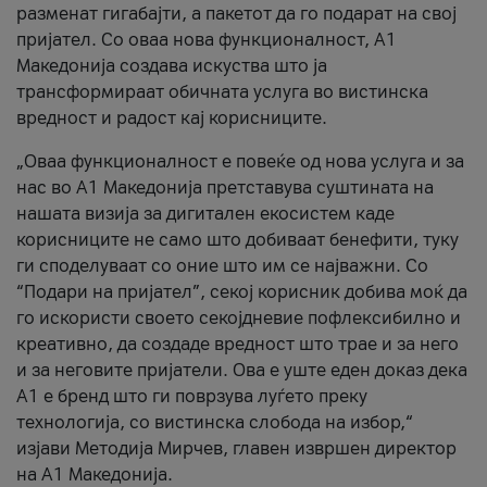
разменат гигабајти, а пакетот да го подарат на свој
пријател. Со оваа нова функционалност, А1
Македонија создава искуства што ја
трансформираат обичната услуга во вистинска
вредност и радост кај корисниците.
„Оваа функционалност е повеќе од нова услуга и за
нас во А1 Македонија претставува суштината на
нашата визија за дигитален екосистем каде
корисниците не само што добиваат бенефити, туку
ги споделуваат со оние што им се најважни. Со
“Подари на пријател”, секој корисник добива моќ да
го искористи своето секојдневие пофлексибилно и
креативно, да создаде вредност што трае и за него
и за неговите пријатели. Ова е уште еден доказ дека
А1 е бренд што ги поврзува луѓето преку
технологија, со вистинска слобода на избор,“
изјави Методија Мирчев, главен извршен директор
на А1 Македонија.