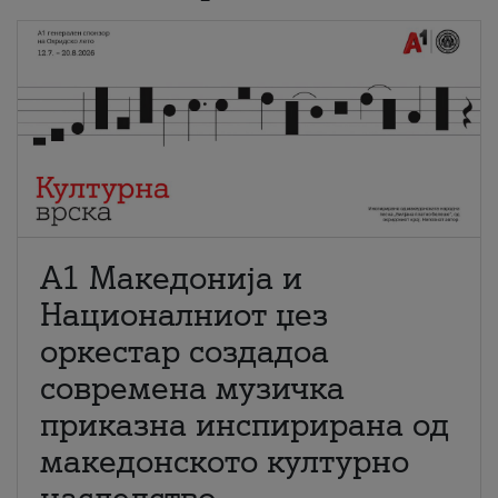
А1 Македонија и
Националниот џез
оркестар создадоа
современа музичка
приказна инспирирана од
македонското културно