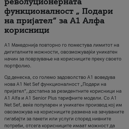
револуционерната
функционалност „ Подари
За нас
на пријател“ за А1 Алфа
#ПодобарОнлајн
корисници
А1 Македонија повторно го поместува лимитот на
дигиталните можности, овозможувајќи уникатен
начин за поврзување на корисниците преку своето
портфолио.
Од денеска, со големо задоволство А1 воведува
нова A1 Net Sef функционалност „Подари на
пријател“, достапна за резидентните корисници на
А1 Alfa и A1 Senior Plus тарифните модели. Со A1
Net Sef, веќе популарен и уникатен производ кој им
овозможува на корисниците размена на зачуваните
гигабајти за пакети или услуги според нивните
потреби, отсега корисниците имаат можност да