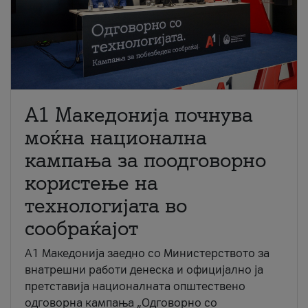
A1 Македонија почнува
моќна национална
кампања за поодговорно
користење на
технологијата во
сообраќајот
A1 Македонија заедно со Министерството за
внатрешни работи денеска и официјално ја
претставија националната општествено
одговорна кампања „Одговорно со