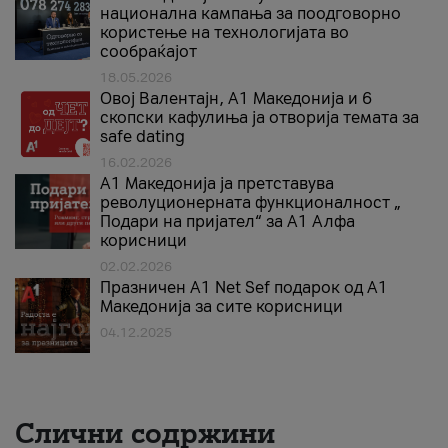
национална кампања за поодговорно
користење на технологијата во
сообраќајот
18.05.2026
Овој Валентајн, A1 Македонија и 6
скопски кафулиња ја отворија темата за
safe dating
16.02.2026
А1 Македонија ја претставува
револуционерната функционалност „
Подари на пријател“ за А1 Алфа
корисници
02.02.2026
Празничен A1 Net Sеf подарок од А1
Македонија за сите корисници
04.12.2025
Слични содржини