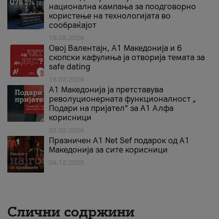
национална кампања за поодговорно
користење на технологијата во
сообраќајот
18.05.2026
Овој Валентајн, A1 Македонија и 6
скопски кафулиња ја отворија темата за
safe dating
16.02.2026
А1 Македонија ја претставува
револуционерната функционалност „
Подари на пријател“ за А1 Алфа
корисници
02.02.2026
Празничен A1 Net Sеf подарок од А1
Македонија за сите корисници
04.12.2025
Слични содржини