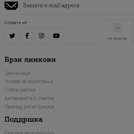
Следете нè
На почеток
Брзи линкови
Ценовници
Услови за користење
Плати сметка
Активирајте Е-сметка
Припејд регистрација
Поддршка
Секција за поддршка