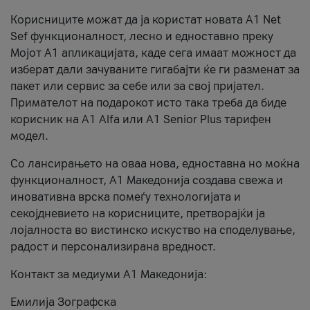
Корисниците можат да ја користат новата А1 Net
Sef функционалност, лесно и едноставно преку
Мојот А1 апликацијата, каде сега имаат можност да
изберат дали зачуваните гигабајти ќе ги разменат за
пакет или сервис за себе или за свој пријател.
Примателот на подарокот исто така треба да биде
корисник на А1 Alfa или A1 Senior Plus тарифен
модел.
Со лансирањето на оваа нова, едноставна но моќна
функционалност, А1 Македонија создава свежа и
иновативна врска помеѓу технологијата и
секојдневието на корисниците, претворајќи ја
лојалноста во вистинско искуство на споделување,
радост и персонализирана вредност.
Контакт за медиуми А1 Македонија:
Емилија Зографска