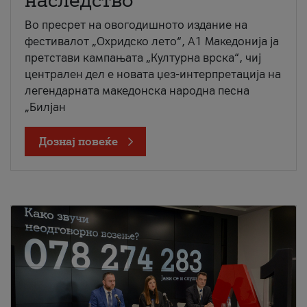
наследство
Во пресрет на овогодишното издание на
фестивалот „Охридско лето“, А1 Македонија ја
претстави кампањата „Културна врска“, чиј
централен дел е новата џез-интерпретација на
легендарната македонска народна песна
„Билјан
Дознај повеќе