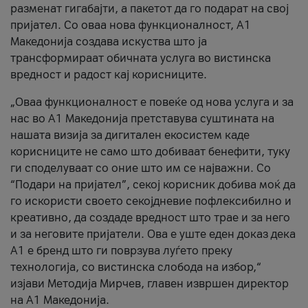
разменат гигабајти, а пакетот да го подарат на свој
пријател. Со оваа нова функционалност, А1
Македонија создава искуства што ја
трансформираат обичната услуга во вистинска
вредност и радост кај корисниците.
„Оваа функционалност е повеќе од нова услуга и за
нас во А1 Македонија претставува суштината на
нашата визија за дигитален екосистем каде
корисниците не само што добиваат бенефити, туку
ги споделуваат со оние што им се најважни. Со
“Подари на пријател”, секој корисник добива моќ да
го искористи своето секојдневие пофлексибилно и
креативно, да создаде вредност што трае и за него
и за неговите пријатели. Ова е уште еден доказ дека
А1 е бренд што ги поврзува луѓето преку
технологија, со вистинска слобода на избор,“
изјави Методија Мирчев, главен извршен директор
на А1 Македонија.