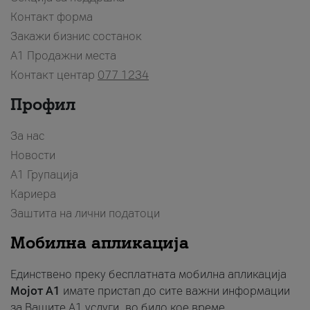
Контакт форма
Закажи бизнис состанок
A1 Продажни места
Контакт центар
077 1234
Профил
За нас
Новости
А1 Групација
Кариера
Заштита на лични податоци
Мобилна апликација
Единствено преку бесплатната мобилна апликација
Мојот A1
имате пристап до сите важни информации
за Вашите A1 услуги, во било кое време.