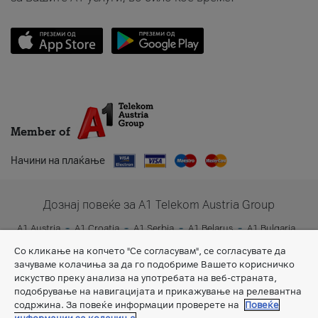
Member of
Начини на плаќање
Дознај повеќе за A1 Telekom Austria Group
A1 Austria
A1 Croatia
A1 Serbia
A1 Belarus
A1 Bulgaria
A1 Slovenia
A1 Digital
Со кликање на копчето "Се согласувам", се согласувате да
зачуваме колачиња за да го подобриме Вашето корисничко
искуство преку анализа на употребата на веб-страната,
подобрување на навигацијата и прикажување на релевантна
содржина. За повеќе информации проверете на
Повеќе