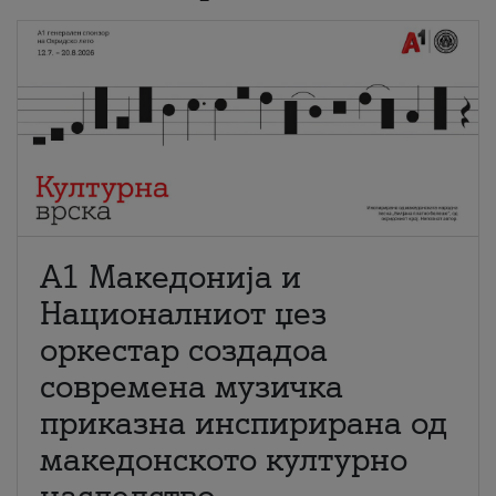
А1 Македонија и
Националниот џез
оркестар создадоа
современа музичка
приказна инспирирана од
македонското културно