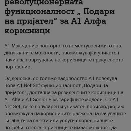
револуционерната
функционалност „ Подари
За нас
на пријател“ за А1 Алфа
#ПодобарОнлајн
корисници
А1 Македонија повторно го поместува лимитот на
дигиталните можности, овозможувајќи уникатен
начин за поврзување на корисниците преку своето
портфолио.
Од денеска, со големо задоволство А1 воведува
нова A1 Net Sef функционалност „Подари на
пријател“, достапна за резидентните корисници на
А1 Alfa и A1 Senior Plus тарифните модели. Со A1
Net Sef, веќе популарен и уникатен производ кој им
овозможува на корисниците размена на зачуваните
гигабајти за пакети или услуги според нивните
потреби, отсега корисниците имаат можност да