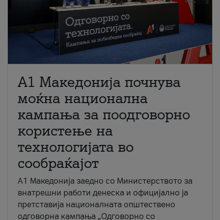
A1 Македонија почнува
моќна национална
кампања за поодговорно
користење на
технологијата во
сообраќајот
A1 Македонија заедно со Министерството за
внатрешни работи денеска и официјално ја
претставија националната општествено
одговорна кампања „Одговорно со