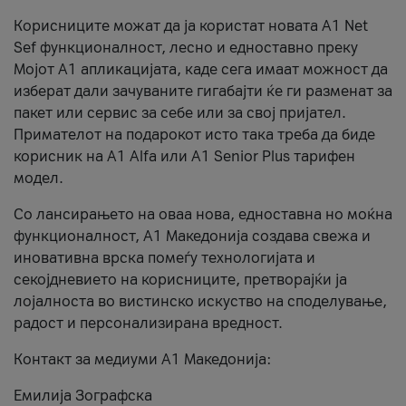
Корисниците можат да ја користат новата А1 Net
Sef функционалност, лесно и едноставно преку
Мојот А1 апликацијата, каде сега имаат можност да
изберат дали зачуваните гигабајти ќе ги разменат за
пакет или сервис за себе или за свој пријател.
Примателот на подарокот исто така треба да биде
корисник на А1 Alfa или A1 Senior Plus тарифен
модел.
Со лансирањето на оваа нова, едноставна но моќна
функционалност, А1 Македонија создава свежа и
иновативна врска помеѓу технологијата и
секојдневието на корисниците, претворајќи ја
лојалноста во вистинско искуство на споделување,
радост и персонализирана вредност.
Контакт за медиуми А1 Македонија:
Емилија Зографска