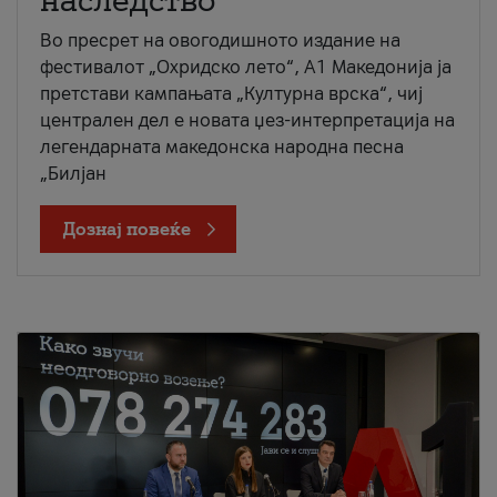
наследство
Во пресрет на овогодишното издание на
фестивалот „Охридско лето“, А1 Македонија ја
претстави кампањата „Културна врска“, чиј
централен дел е новата џез-интерпретација на
легендарната македонска народна песна
„Билјан
Дознај повеќе