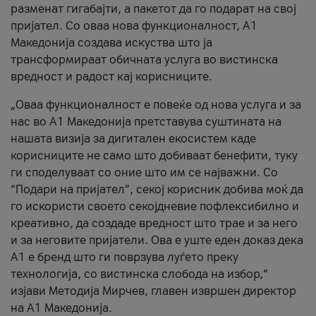
разменат гигабајти, а пакетот да го подарат на свој
пријател. Со оваа нова функционалност, А1
Македонија создава искуства што ја
трансформираат обичната услуга во вистинска
вредност и радост кај корисниците.
„Оваа функционалност е повеќе од нова услуга и за
нас во А1 Македонија претставува суштината на
нашата визија за дигитален екосистем каде
корисниците не само што добиваат бенефити, туку
ги споделуваат со оние што им се најважни. Со
“Подари на пријател”, секој корисник добива моќ да
го искористи своето секојдневие пофлексибилно и
креативно, да создаде вредност што трае и за него
и за неговите пријатели. Ова е уште еден доказ дека
А1 е бренд што ги поврзува луѓето преку
технологија, со вистинска слобода на избор,“
изјави Методија Мирчев, главен извршен директор
на А1 Македонија.