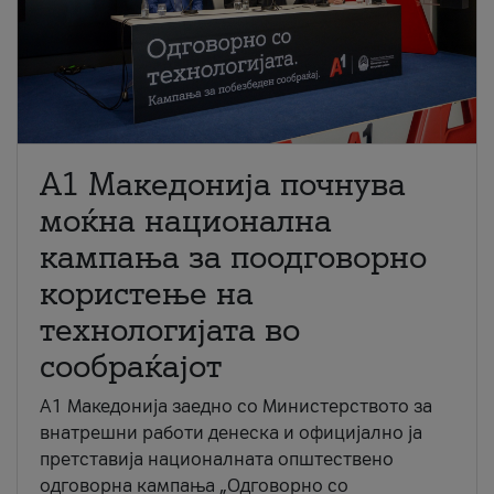
A1 Македонија почнува
моќна национална
кампања за поодговорно
користење на
технологијата во
сообраќајот
A1 Македонија заедно со Министерството за
внатрешни работи денеска и официјално ја
претставија националната општествено
одговорна кампања „Одговорно со