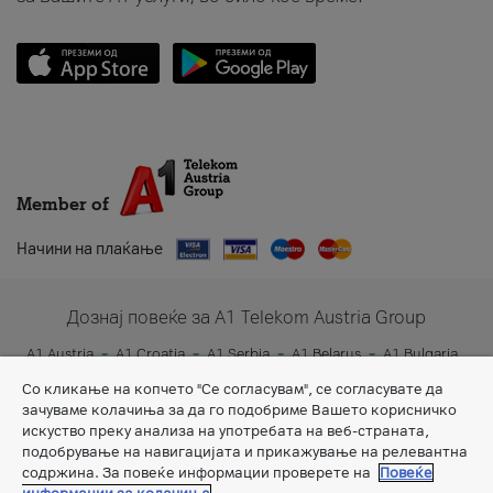
Member of
Начини на плаќање
Дознај повеќе за A1 Telekom Austria Group
A1 Austria
A1 Croatia
A1 Serbia
A1 Belarus
A1 Bulgaria
A1 Slovenia
A1 Digital
Со кликање на копчето "Се согласувам", се согласувате да
зачуваме колачиња за да го подобриме Вашето корисничко
искуство преку анализа на употребата на веб-страната,
подобрување на навигацијата и прикажување на релевантна
содржина. За повеќе информации проверете на
Повеќе