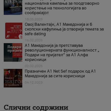
национална кампања за поодговорно
користење на технологијата во
сообраќајот
18.05.2026
Овој Валентајн, A1 Македонија и 6
скопски кафулиња ја отворија темата за
safe dating
16.02.2026
А1 Македонија ја претставува
револуционерната функционалност „
Подари на пријател“ за А1 Алфа
корисници
02.02.2026
Празничен A1 Net Sеf подарок од А1
Македонија за сите корисници
04.12.2025
Слични содржини