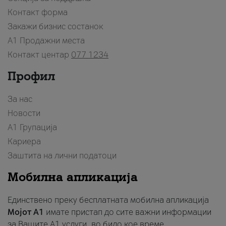
Контакт форма
Закажи бизнис состанок
A1 Продажни места
Контакт центар
077 1234
Профил
За нас
Новости
А1 Групација
Кариера
Заштита на лични податоци
Мобилна апликација
Единствено преку бесплатната мобилна апликација
Мојот A1
имате пристап до сите важни информации
за Вашите A1 услуги, во било кое време.