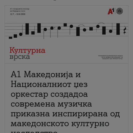
А1 Македонија и
Националниот џез
оркестар создадоа
современа музичка
приказна инспирирана од
македонското културно