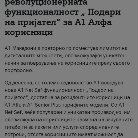
револуционерната
функционалност „ Подари
За нас
на пријател“ за А1 Алфа
#ПодобарОнлајн
корисници
А1 Македонија повторно го поместува лимитот на
дигиталните можности, овозможувајќи уникатен
начин за поврзување на корисниците преку своето
портфолио.
Од денеска, со големо задоволство А1 воведува
нова A1 Net Sef функционалност „Подари на
пријател“, достапна за резидентните корисници на
А1 Alfa и A1 Senior Plus тарифните модели. Со A1
Net Sef, веќе популарен и уникатен производ кој им
овозможува на корисниците размена на зачуваните
гигабајти за пакети или услуги според нивните
потреби, отсега корисниците имаат можност да