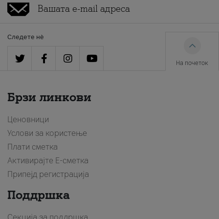
Следете нè
На почеток
Брзи линкови
Ценовници
Услови за користење
Плати сметка
Активирајте Е-сметка
Припејд регистрација
Поддршка
Секција за поддршка