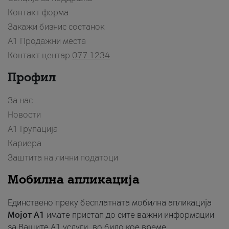
Контакт форма
Закажи бизнис состанок
A1 Продажни места
Контакт центар
077 1234
Профил
За нас
Новости
А1 Групација
Кариера
Заштита на лични податоци
Мобилна апликација
Единствено преку бесплатната мобилна апликација
Мојот A1
имате пристап до сите важни информации
за Вашите A1 услуги, во било кое време.