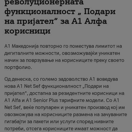
револуционерната
функционалност „ Подари
За нас
на пријател“ за А1 Алфа
#ПодобарОнлајн
корисници
А1 Македонија повторно го поместува лимитот на
дигиталните можности, овозможувајќи уникатен
начин за поврзување на корисниците преку своето
портфолио.
Од денеска, со големо задоволство А1 воведува
нова A1 Net Sef функционалност „Подари на
пријател“, достапна за резидентните корисници на
А1 Alfa и A1 Senior Plus тарифните модели. Со A1
Net Sef, веќе популарен и уникатен производ кој им
овозможува на корисниците размена на зачуваните
гигабајти за пакети или услуги според нивните
потреби, отсега корисниците имаат можност да