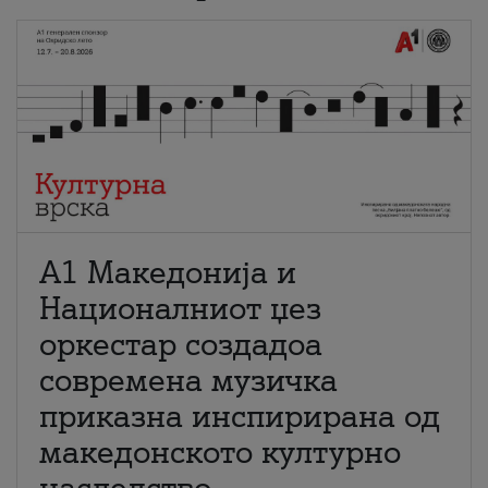
А1 Македонија и
Националниот џез
оркестар создадоа
современа музичка
приказна инспирирана од
македонското културно