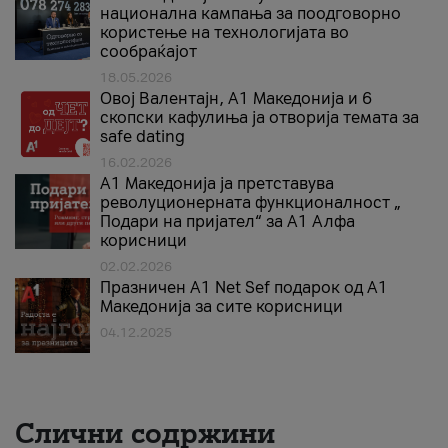
национална кампања за поодговорно
користење на технологијата во
сообраќајот
18.05.2026
Овој Валентајн, A1 Македонија и 6
скопски кафулиња ја отворија темата за
safe dating
16.02.2026
А1 Македонија ја претставува
револуционерната функционалност „
Подари на пријател“ за А1 Алфа
корисници
02.02.2026
Празничен A1 Net Sеf подарок од А1
Македонија за сите корисници
04.12.2025
Слични содржини