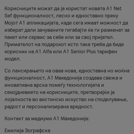
Корисниците можат да ја користат новата А1 Net
Sef функционалност, лесно и едноставно преку
Мојот А1 апликацијата, каде сега имаат можност да
изберат дали зачуваните гигабајти ќе ги разменат за
пакет или сервис за себе или за свој пријател.
Примателот на подарокот исто така треба да биде
корисник на А1 Alfa или A1 Senior Plus тарифен
модел.
Со лансирањето на оваа нова, едноставна но моќна
функционалност, А1 Македонија создава свежа и
иновативна врска помеѓу технологијата и
секојдневието на корисниците, претворајќи ја
лојалноста во вистинско искуство на споделување,
радост и персонализирана вредност.
Контакт за медиуми А1 Македонија:
Емилија Зографска