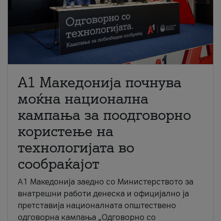
A1 Македонија почнува
моќна национална
кампања за поодговорно
користење на
технологијата во
сообраќајот
A1 Македонија заедно со Министерството за
внатрешни работи денеска и официјално ја
претставија националната општествено
одговорна кампања „Одговорно со