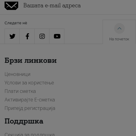
Следете нè
На почеток
Брзи линкови
Ценовници
Услови за користење
Плати сметка
Активирајте Е-сметка
Припејд регистрација
Поддршка
Секција за поддршка