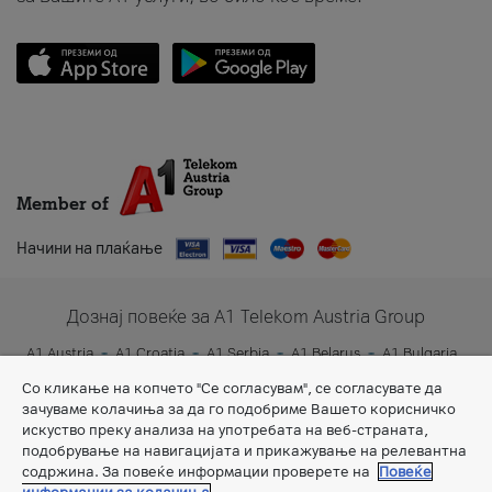
Member of
Начини на плаќање
Дознај повеќе за A1 Telekom Austria Group
A1 Austria
A1 Croatia
A1 Serbia
A1 Belarus
A1 Bulgaria
A1 Slovenia
A1 Digital
Со кликање на копчето "Се согласувам", се согласувате да
зачуваме колачиња за да го подобриме Вашето корисничко
искуство преку анализа на употребата на веб-страната,
подобрување на навигацијата и прикажување на релевантна
содржина. За повеќе информации проверете на
Повеќе