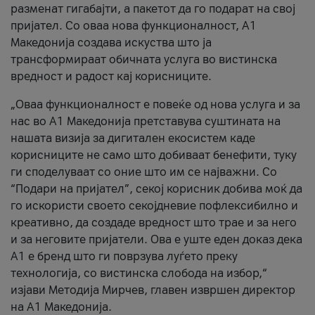
разменат гигабајти, а пакетот да го подарат на свој
пријател. Со оваа нова функционалност, А1
Македонија создава искуства што ја
трансформираат обичната услуга во вистинска
вредност и радост кај корисниците.
„Оваа функционалност е повеќе од нова услуга и за
нас во А1 Македонија претставува суштината на
нашата визија за дигитален екосистем каде
корисниците не само што добиваат бенефити, туку
ги споделуваат со оние што им се најважни. Со
“Подари на пријател”, секој корисник добива моќ да
го искористи своето секојдневие пофлексибилно и
креативно, да создаде вредност што трае и за него
и за неговите пријатели. Ова е уште еден доказ дека
А1 е бренд што ги поврзува луѓето преку
технологија, со вистинска слобода на избор,“
изјави Методија Мирчев, главен извршен директор
на А1 Македонија.