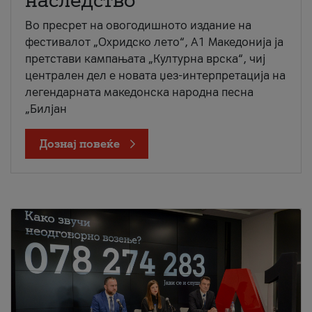
наследство
Во пресрет на овогодишното издание на
фестивалот „Охридско лето“, А1 Македонија ја
претстави кампањата „Културна врска“, чиј
централен дел е новата џез-интерпретација на
легендарната македонска народна песна
„Билјан
Дознај повеќе