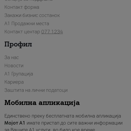
Контакт форма
Закажи бизнис состанок
A1 Продажни места
Контакт центар
077 1234
Профил
За нас
Новости
А1 Групација
Кариера
Заштита на лични податоци
Мобилна апликација
Единствено преку бесплатната мобилна апликација
Мојот A1
имате пристап до сите важни информации
за Вашите A1 услуги, во било кое време.