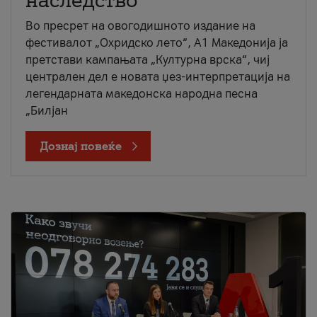
наследство
Во пресрет на овогодишното издание на
фестивалот „Охридско лето“, А1 Македонија ја
претстави кампањата „Културна врска“, чиј
централен дел е новата џез-интерпретација на
легендарната македонска народна песна
„Билјан
Дознај повеќе