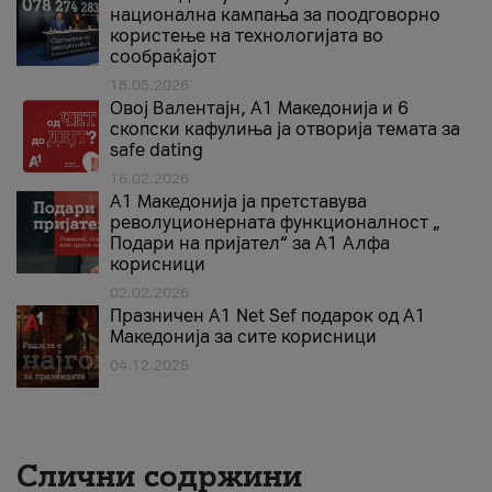
национална кампања за поодговорно
користење на технологијата во
сообраќајот
18.05.2026
Овој Валентајн, A1 Македонија и 6
скопски кафулиња ја отворија темата за
safe dating
16.02.2026
А1 Македонија ја претставува
револуционерната функционалност „
Подари на пријател“ за А1 Алфа
корисници
02.02.2026
Празничен A1 Net Sеf подарок од А1
Македонија за сите корисници
04.12.2025
Слични содржини