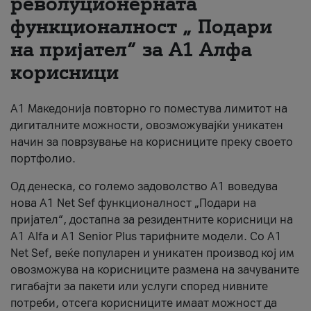
револуционерната
функционалност „ Подари
За нас
на пријател“ за А1 Алфа
#ПодобарОнлајн
корисници
А1 Македонија повторно го поместува лимитот на
дигиталните можности, овозможувајќи уникатен
начин за поврзување на корисниците преку своето
портфолио.
Од денеска, со големо задоволство А1 воведува
нова A1 Net Sef функционалност „Подари на
пријател“, достапна за резидентните корисници на
А1 Alfa и A1 Senior Plus тарифните модели. Со A1
Net Sef, веќе популарен и уникатен производ кој им
овозможува на корисниците размена на зачуваните
гигабајти за пакети или услуги според нивните
потреби, отсега корисниците имаат можност да