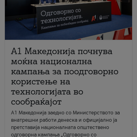
A1 Македонија почнува
моќна национална
кампања за поодговорно
користење на
технологијата во
сообраќајот
A1 Македонија заедно со Министерството за
внатрешни работи денеска и официјално ја
претставија националната општествено
одговорна кампања „Одговорно со