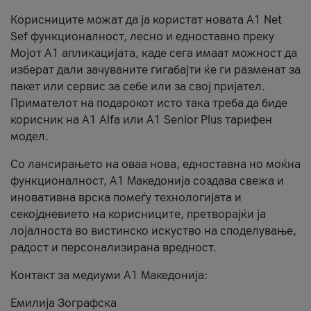
Корисниците можат да ја користат новата А1 Net
Sef функционалност, лесно и едноставно преку
Мојот А1 апликацијата, каде сега имаат можност да
изберат дали зачуваните гигабајти ќе ги разменат за
пакет или сервис за себе или за свој пријател.
Примателот на подарокот исто така треба да биде
корисник на А1 Alfa или A1 Senior Plus тарифен
модел.
Со лансирањето на оваа нова, едноставна но моќна
функционалност, А1 Македонија создава свежа и
иновативна врска помеѓу технологијата и
секојдневието на корисниците, претворајќи ја
лојалноста во вистинско искуство на споделување,
радост и персонализирана вредност.
Контакт за медиуми А1 Македонија:
Емилија Зографска