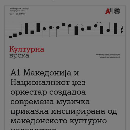
А1 Македонија и
Националниот џез
оркестар создадоа
современа музичка
приказна инспирирана од
македонското културно