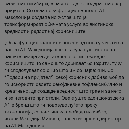
разменат гигабајти, а пакетот да го подарат на свој
пријател. Со оваа нова функционалност, А1
Македонија создава искуства што ја
трансформираат обичната услуга во вистинска
вредност и радост кај корисниците.
„Оваа функционалност е повеќе од нова услуга и за
нас во А1 Македонија претставува суштината на
нашата визија за дигитален екосистем каде
корисниците не само што добиваат бенефити, туку
ги споделуваат со оние што им се најважни. Со
“Подари на пријател”, секој корисник добива моќ да
го искористи своето секојдневие пофлексибилно и
креативно, да создаде вредност што трае и за него
и за неговите пријатели. Ова е уште еден доказ дека
А1 е бренд што ги поврзува луѓето преку
технологија, со вистинска слобода на избор,“
изјави Методија Мирчев, главен извршен директор
на А1 Македонија.