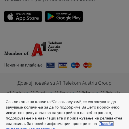
Member of
Начини на плаќање
Дознај повеќе за A1 Telekom Austria Group
A1 Austria
A1 Croatia
A1 Serbia
A1 Belarus
A1 Bulgaria
A1 Slovenia
A1 Digital
Со кликање на копчето "Се согласувам", се согласувате да
зачуваме колачиња за да го подобриме Вашето корисничко
искуство преку анализа на употребата на веб-страната,
подобрување на навигацијата и прикажување на релевантна
содржина. За повеќе информации проверете на
Повеќе