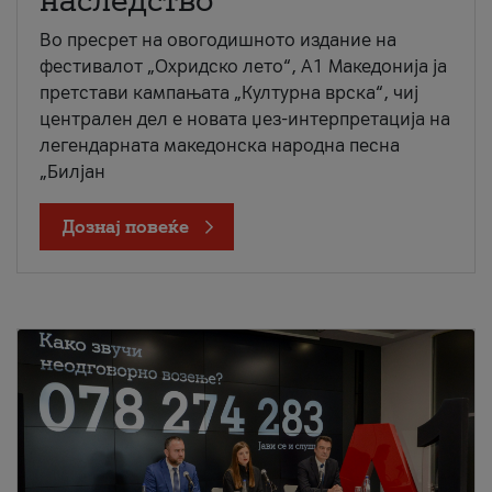
наследство
Во пресрет на овогодишното издание на
фестивалот „Охридско лето“, А1 Македонија ја
претстави кампањата „Културна врска“, чиј
централен дел е новата џез-интерпретација на
легендарната македонска народна песна
„Билјан
Дознај повеќе