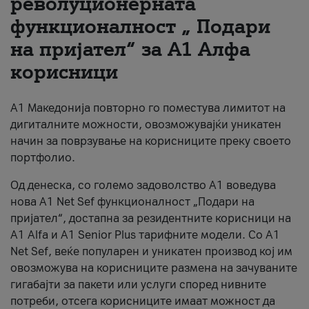
револуционерната
функционалност „ Подари
За нас
на пријател“ за А1 Алфа
#ПодобарОнлајн
корисници
А1 Македонија повторно го поместува лимитот на
дигиталните можности, овозможувајќи уникатен
начин за поврзување на корисниците преку своето
портфолио.
Од денеска, со големо задоволство А1 воведува
нова A1 Net Sef функционалност „Подари на
пријател“, достапна за резидентните корисници на
А1 Alfa и A1 Senior Plus тарифните модели. Со A1
Net Sef, веќе популарен и уникатен производ кој им
овозможува на корисниците размена на зачуваните
гигабајти за пакети или услуги според нивните
потреби, отсега корисниците имаат можност да