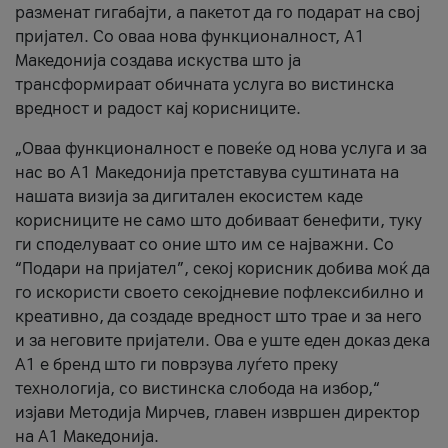
разменат гигабајти, а пакетот да го подарат на свој
пријател. Со оваа нова функционалност, А1
Македонија создава искуства што ја
трансформираат обичната услуга во вистинска
вредност и радост кај корисниците.
„Оваа функционалност е повеќе од нова услуга и за
нас во А1 Македонија претставува суштината на
нашата визија за дигитален екосистем каде
корисниците не само што добиваат бенефити, туку
ги споделуваат со оние што им се најважни. Со
“Подари на пријател”, секој корисник добива моќ да
го искористи своето секојдневие пофлексибилно и
креативно, да создаде вредност што трае и за него
и за неговите пријатели. Ова е уште еден доказ дека
А1 е бренд што ги поврзува луѓето преку
технологија, со вистинска слобода на избор,“
изјави Методија Мирчев, главен извршен директор
на А1 Македонија.