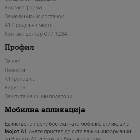
Контакт форма
Закажи бизнис состанок
A1 Продажни места
Контакт центар
077 1234
Профил
За нас
Новости
А1 Групација
Кариера
Заштита на лични податоци
Мобилна апликација
Единствено преку бесплатната мобилна апликација
Мојот A1
имате пристап до сите важни информации
за Вашите A1 услуги, во било кое време.