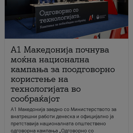
A1 Македонија почнува
моќна национална
кампања за поодговорно
користење на
технологијата во
сообраќајот
A1 Македонија заедно со Министерството за
внатрешни работи денеска и официјално ја
претставија националната општествено
одговорна кампања „Одговорно со