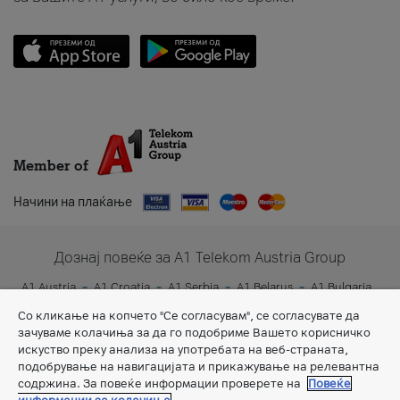
Member of
Начини на плаќање
Дознај повеќе за A1 Telekom Austria Group
A1 Austria
A1 Croatia
A1 Serbia
A1 Belarus
A1 Bulgaria
A1 Slovenia
A1 Digital
Со кликање на копчето "Се согласувам", се согласувате да
зачуваме колачиња за да го подобриме Вашето корисничко
искуство преку анализа на употребата на веб-страната,
подобрување на навигацијата и прикажување на релевантна
содржина. За повеќе информации проверете на
Повеќе