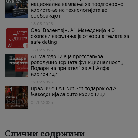
национална кампања за поодговорно
користење на технологијата во
сообраќајот
18.05.2026
Овој Валентајн, A1 Македонија и 6
скопски кафулиња ја отворија темата за
safe dating
16.02.2026
А1 Македонија ја претставува
револуционерната функционалност „
Подари на пријател“ за А1 Алфа
корисници
02.02.2026
Празничен A1 Net Sеf подарок од А1
Македонија за сите корисници
04.12.2025
Слични содржини