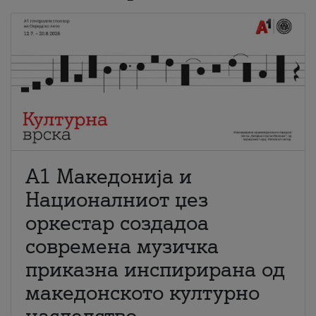
А1 Македонија и
Националниот џез
оркестар создадоа
современа музичка
приказна инспирирана од
македонското културно