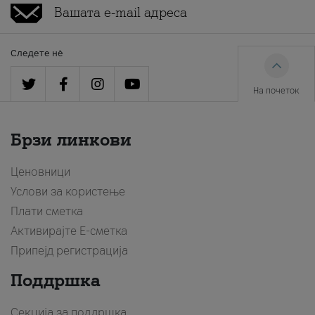
Следете нè
На почеток
Брзи линкови
Ценовници
Услови за користење
Плати сметка
Активирајте Е-сметка
Припејд регистрација
Поддршка
Секција за поддршка