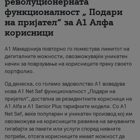
револуционерната
функционалност „ Подари
За нас
на пријател“ за А1 Алфа
#ПодобарОнлајн
корисници
А1 Македонија повторно го поместува лимитот на
дигиталните можности, овозможувајќи уникатен
начин за поврзување на корисниците преку своето
портфолио.
Од денеска, со големо задоволство А1 воведува
нова A1 Net Sef функционалност „Подари на
пријател“, достапна за резидентните корисници на
А1 Alfa и A1 Senior Plus тарифните модели. Со A1
Net Sef, веќе популарен и уникатен производ кој им
овозможува на корисниците размена на зачуваните
гигабајти за пакети или услуги според нивните
потреби, отсега корисниците имаат можност да