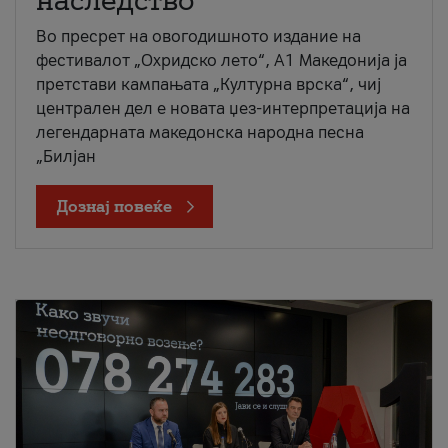
наследство
Во пресрет на овогодишното издание на
фестивалот „Охридско лето“, А1 Македонија ја
претстави кампањата „Културна врска“, чиј
централен дел е новата џез-интерпретација на
легендарната македонска народна песна
„Билјан
Дознај повеќе