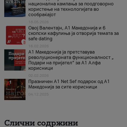
национална кампања за поодговорно
користење на технологијата во
сообраќајот
18.05.2026
Овој Валентајн, A1 Македонија и 6
скопски кафулиња ја отворија темата за
safe dating
16.02.2026
А1 Македонија ја претставува
револуционерната функционалност „
Подари на пријател“ за А1 Алфа
корисници
02.02.2026
Празничен A1 Net Sеf подарок од А1
Македонија за сите корисници
04.12.2025
Слични содржини