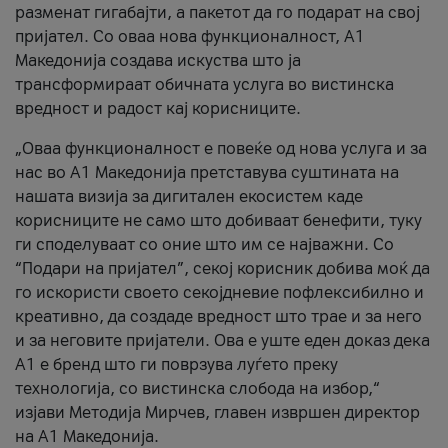
разменат гигабајти, а пакетот да го подарат на свој
пријател. Со оваа нова функционалност, А1
Македонија создава искуства што ја
трансформираат обичната услуга во вистинска
вредност и радост кај корисниците.
„Оваа функционалност е повеќе од нова услуга и за
нас во А1 Македонија претставува суштината на
нашата визија за дигитален екосистем каде
корисниците не само што добиваат бенефити, туку
ги споделуваат со оние што им се најважни. Со
“Подари на пријател”, секој корисник добива моќ да
го искористи своето секојдневие пофлексибилно и
креативно, да создаде вредност што трае и за него
и за неговите пријатели. Ова е уште еден доказ дека
А1 е бренд што ги поврзува луѓето преку
технологија, со вистинска слобода на избор,“
изјави Методија Мирчев, главен извршен директор
на А1 Македонија.