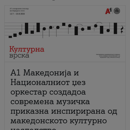
А1 Македонија и
Националниот џез
оркестар создадоа
современа музичка
приказна инспирирана од
македонското културно