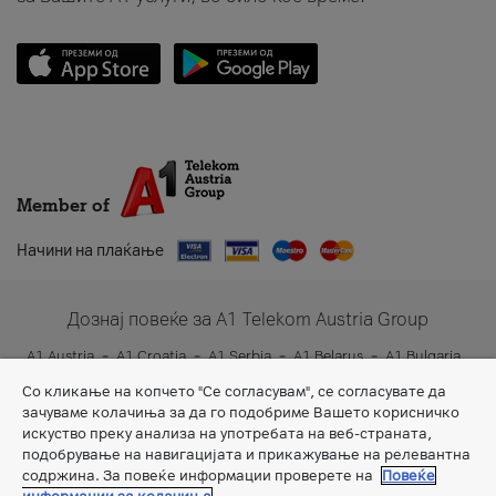
Member of
Начини на плаќање
Дознај повеќе за A1 Telekom Austria Group
A1 Austria
A1 Croatia
A1 Serbia
A1 Belarus
A1 Bulgaria
A1 Slovenia
A1 Digital
Со кликање на копчето "Се согласувам", се согласувате да
зачуваме колачиња за да го подобриме Вашето корисничко
искуство преку анализа на употребата на веб-страната,
подобрување на навигацијата и прикажување на релевантна
содржина. За повеќе информации проверете на
Повеќе