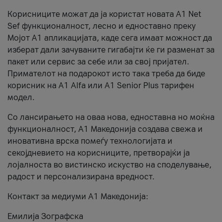
Корисниците можат да ја користат новата А1 Net
Sef функционалност, лесно и едноставно преку
Мојот А1 апликацијата, каде сега имаат можност да
изберат дали зачуваните гигабајти ќе ги разменат за
пакет или сервис за себе или за свој пријател.
Примателот на подарокот исто така треба да биде
корисник на А1 Alfa или A1 Senior Plus тарифен
модел.
Со лансирањето на оваа нова, едноставна но моќна
функционалност, А1 Македонија создава свежа и
иновативна врска помеѓу технологијата и
секојдневието на корисниците, претворајќи ја
лојалноста во вистинско искуство на споделување,
радост и персонализирана вредност.
Контакт за медиуми А1 Македонија:
Емилија Зографска