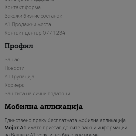
Контакт форма
Закажи бизнис состанок
A1 Продажни места
Контакт центар
077 1234
Профил
За нас
Новости
А1 Групација
Кариера
Заштита на лични податоци
Мобилна апликација
Единствено преку бесплатната мобилна апликација
Мојот A1
имате пристап до сите важни информации
за Вашите A1 услуги, во било кое време.