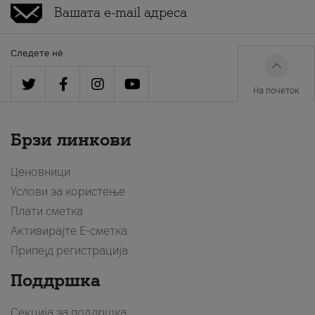
Следете нè
На почеток
Брзи линкови
Ценовници
Услови за користење
Плати сметка
Активирајте Е-сметка
Припејд регистрација
Поддршка
Секција за поддршка