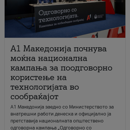
A1 Македонија почнува
моќна национална
кампања за поодговорно
користење на
технологијата во
сообраќајот
A1 Македонија заедно со Министерството за
внатрешни работи денеска и официјално ја
претставија националната општествено
одговорна кампања „Одговорно со