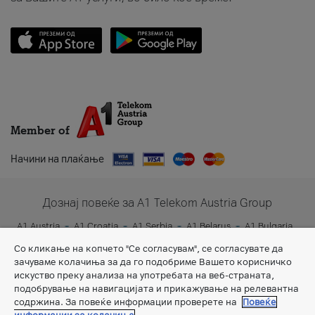
Member of
Начини на плаќање
Дознај повеќе за A1 Telekom Austria Group
A1 Austria
A1 Croatia
A1 Serbia
A1 Belarus
A1 Bulgaria
A1 Slovenia
A1 Digital
Со кликање на копчето "Се согласувам", се согласувате да
зачуваме колачиња за да го подобриме Вашето корисничко
искуство преку анализа на употребата на веб-страната,
подобрување на навигацијата и прикажување на релевантна
содржина. За повеќе информации проверете на
Повеќе