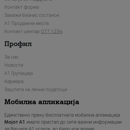
Контакт форма
Закажи бизнис состанок
A1 Продажни места
Контакт центар
077 1234
Профил
За нас
Новости
А1 Групација
Кариера
Заштита на лични податоци
Мобилна апликација
Единствено преку бесплатната мобилна апликација
Мојот A1
имате пристап до сите важни информации
за Вашите A1 услуги, во било кое време.