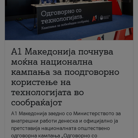
A1 Македонија почнува
моќна национална
кампања за поодговорно
користење на
технологијата во
сообраќајот
A1 Македонија заедно со Министерството за
внатрешни работи денеска и официјално ја
претставија националната општествено
одговорна кампања „Одговорно со