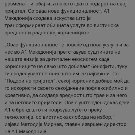
разменат гигабајти, а пакетот да го подарат на свој
пријател. Со оваа нова функционалност, А1
Македонија создава искуства што ја
трансформираат обичната услуга во вистинска
вредност и радост кај корисниците.
„Оваа функционалност е повеќе од нова услуга и за
нас во А1 Македонија претставува суштината на
нашата визија за дигитален екосистем каде
корисниците не само што добиваат бенефити, туку
ги споделуваат со оние што им се најважни. Со
“Подари на пријател”, секој корисник добива моќ да
го искористи своето секојдневие пофлексибилно и
креативно, да создаде вредност што трае и за него
и за неговите пријатели. Ова е уште еден доказ дека
А1 е бренд што ги поврзува луѓето преку
технологија, со вистинска слобода на избор,“
изјави Методија Мирчев, главен извршен директор
на А1 Македонија.