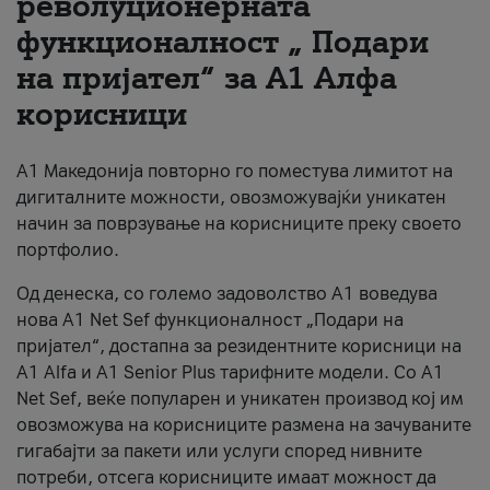
револуционерната
функционалност „ Подари
За нас
на пријател“ за А1 Алфа
#ПодобарОнлајн
корисници
А1 Македонија повторно го поместува лимитот на
дигиталните можности, овозможувајќи уникатен
начин за поврзување на корисниците преку своето
портфолио.
Од денеска, со големо задоволство А1 воведува
нова A1 Net Sef функционалност „Подари на
пријател“, достапна за резидентните корисници на
А1 Alfa и A1 Senior Plus тарифните модели. Со A1
Net Sef, веќе популарен и уникатен производ кој им
овозможува на корисниците размена на зачуваните
гигабајти за пакети или услуги според нивните
потреби, отсега корисниците имаат можност да