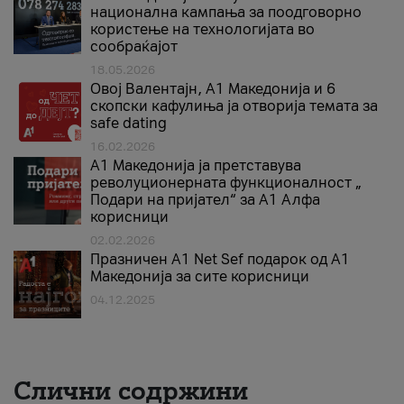
национална кампања за поодговорно
користење на технологијата во
сообраќајот
18.05.2026
Овој Валентајн, A1 Македонија и 6
скопски кафулиња ја отворија темата за
safe dating
16.02.2026
А1 Македонија ја претставува
револуционерната функционалност „
Подари на пријател“ за А1 Алфа
корисници
02.02.2026
Празничен A1 Net Sеf подарок од А1
Македонија за сите корисници
04.12.2025
Слични содржини