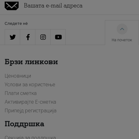
Следете нè
На почеток
Брзи линкови
Ценовници
Услови за користење
Плати сметка
Активирајте Е-сметка
Припејд регистрација
Поддршка
Секција за поддршка