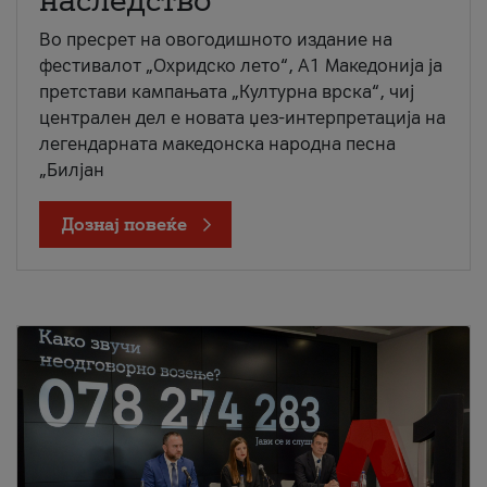
наследство
Во пресрет на овогодишното издание на
фестивалот „Охридско лето“, А1 Македонија ја
претстави кампањата „Културна врска“, чиј
централен дел е новата џез-интерпретација на
легендарната македонска народна песна
„Билјан
Дознај повеќе