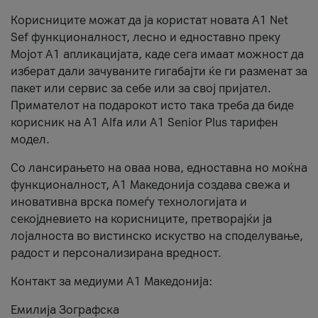
Корисниците можат да ја користат новата А1 Net
Sef функционалност, лесно и едноставно преку
Мојот А1 апликацијата, каде сега имаат можност да
изберат дали зачуваните гигабајти ќе ги разменат за
пакет или сервис за себе или за свој пријател.
Примателот на подарокот исто така треба да биде
корисник на А1 Alfa или A1 Senior Plus тарифен
модел.
Со лансирањето на оваа нова, едноставна но моќна
функционалност, А1 Македонија создава свежа и
иновативна врска помеѓу технологијата и
секојдневието на корисниците, претворајќи ја
лојалноста во вистинско искуство на споделување,
радост и персонализирана вредност.
Контакт за медиуми А1 Македонија:
Емилија Зографска