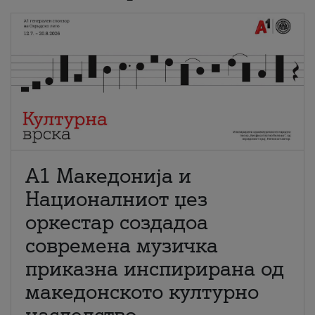
А1 Македонија и
Националниот џез
оркестар создадоа
современа музичка
приказна инспирирана од
македонското културно