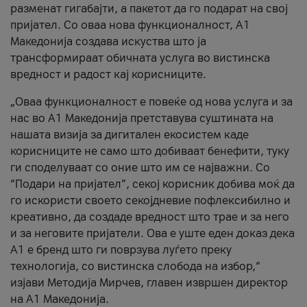
разменат гигабајти, а пакетот да го подарат на свој
пријател. Со оваа нова функционалност, А1
Македонија создава искуства што ја
трансформираат обичната услуга во вистинска
вредност и радост кај корисниците.
„Оваа функционалност е повеќе од нова услуга и за
нас во А1 Македонија претставува суштината на
нашата визија за дигитален екосистем каде
корисниците не само што добиваат бенефити, туку
ги споделуваат со оние што им се најважни. Со
“Подари на пријател”, секој корисник добива моќ да
го искористи своето секојдневие пофлексибилно и
креативно, да создаде вредност што трае и за него
и за неговите пријатели. Ова е уште еден доказ дека
А1 е бренд што ги поврзува луѓето преку
технологија, со вистинска слобода на избор,“
изјави Методија Мирчев, главен извршен директор
на А1 Македонија.