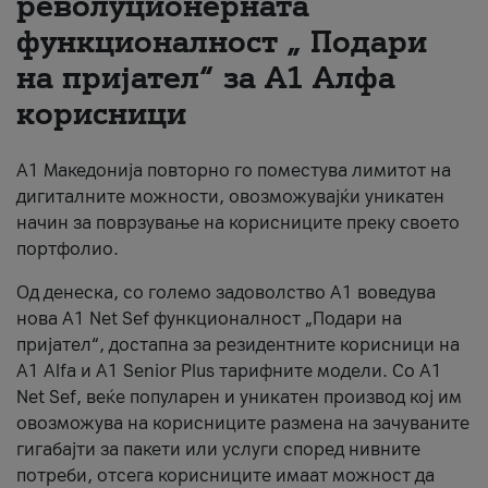
револуционерната
функционалност „ Подари
За нас
на пријател“ за А1 Алфа
#ПодобарОнлајн
корисници
А1 Македонија повторно го поместува лимитот на
дигиталните можности, овозможувајќи уникатен
начин за поврзување на корисниците преку своето
портфолио.
Од денеска, со големо задоволство А1 воведува
нова A1 Net Sef функционалност „Подари на
пријател“, достапна за резидентните корисници на
А1 Alfa и A1 Senior Plus тарифните модели. Со A1
Net Sef, веќе популарен и уникатен производ кој им
овозможува на корисниците размена на зачуваните
гигабајти за пакети или услуги според нивните
потреби, отсега корисниците имаат можност да