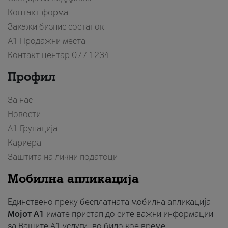
Контакт форма
Закажи бизнис состанок
A1 Продажни места
Контакт центар
077 1234
Профил
За нас
Новости
А1 Групација
Кариера
Заштита на лични податоци
Мобилна апликација
Единствено преку бесплатната мобилна апликација
Мојот A1
имате пристап до сите важни информации
за Вашите A1 услуги, во било кое време.