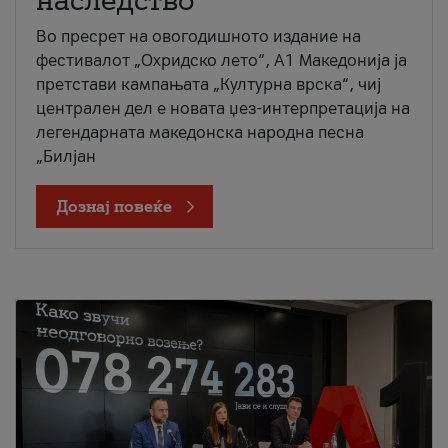
наследство
Во пресрет на овогодишното издание на
фестивалот „Охридско лето“, А1 Македонија ја
претстави кампањата „Културна врска“, чиј
централен дел е новата џез-интерпретација на
легендарната македонска народна песна
„Билјан
Дознај повеќе