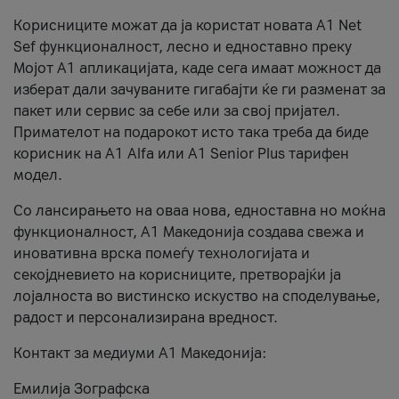
Корисниците можат да ја користат новата А1 Net
Sef функционалност, лесно и едноставно преку
Мојот А1 апликацијата, каде сега имаат можност да
изберат дали зачуваните гигабајти ќе ги разменат за
пакет или сервис за себе или за свој пријател.
Примателот на подарокот исто така треба да биде
корисник на А1 Alfa или A1 Senior Plus тарифен
модел.
Со лансирањето на оваа нова, едноставна но моќна
функционалност, А1 Македонија создава свежа и
иновативна врска помеѓу технологијата и
секојдневието на корисниците, претворајќи ја
лојалноста во вистинско искуство на споделување,
радост и персонализирана вредност.
Контакт за медиуми А1 Македонија:
Емилија Зографска