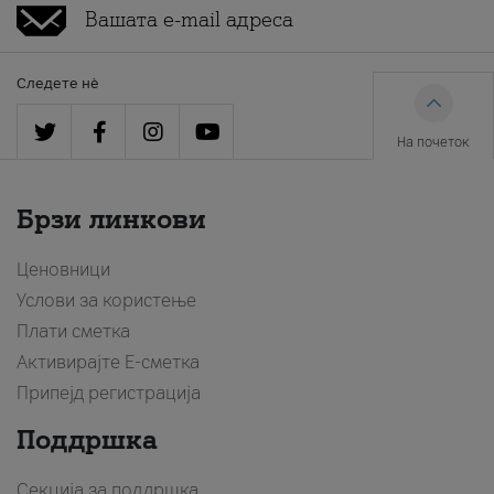
Следете нè
На почеток
Брзи линкови
Ценовници
Услови за користење
Плати сметка
Активирајте Е-сметка
Припејд регистрација
Поддршка
Секција за поддршка