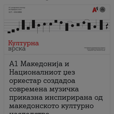
А1 Македонија и
Националниот џез
оркестар создадоа
современа музичка
приказна инспирирана од
македонското културно