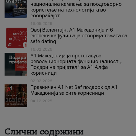
национална кампања за поодговорно
користење на технологијата во
сообраќајот
18.05.2026
Овој Валентајн, A1 Македонија и 6
скопски кафулиња ја отворија темата за
safe dating
16.02.2026
А1 Македонија ја претставува
револуционерната функционалност „
Подари на пријател“ за А1 Алфа
корисници
02.02.2026
Празничен A1 Net Sеf подарок од А1
Македонија за сите корисници
04.12.2025
Слични содржини