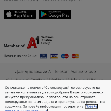
Member of
Начини на плаќање
Дознај повеќе за A1 Telekom Austria Group
A1 Austria
A1 Croatia
A1 Serbia
A1 Belarus
A1 Bulgaria
A1 Slovenia
A1 Digital
Со кликање на копчето "Се согласувам", се согласувате да
зачуваме колачиња за да го подобриме Вашето корисничко
искуство преку анализа на употребата на веб-страната,
подобрување на навигацијата и прикажување на релевантна
содржина. За повеќе информации проверете на
Повеќе