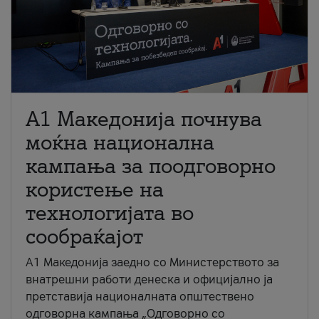
A1 Македонија почнува
моќна национална
кампања за поодговорно
користење на
технологијата во
сообраќајот
A1 Македонија заедно со Министерството за
внатрешни работи денеска и официјално ја
претставија националната општествено
одговорна кампања „Одговорно со