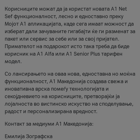
Корисниците можат да ја користат новата А1 Net
Sef функционалност, лесно и едноставно преку
Мојот А1 апликацијата, каде сега имаат можност да
изберат дали зачуваните гигабајти ќе ги разменат за
пакет или сервис за себе или за свој пријател.
Примателот на подарокот исто така треба да биде
корисник на А1 Alfa или A1 Senior Plus тарифен
модел.
Со лансирањето на оваа нова, едноставна но моќна
функционалност, А1 Македонија создава свежа и
иновативна врска помеѓу технологијата и
секојдневието на корисниците, претворајќи ја
лојалноста во вистинско искуство на споделување,
радост и персонализирана вредност.
Контакт за медиуми А1 Македонија:
Емилија Зографска