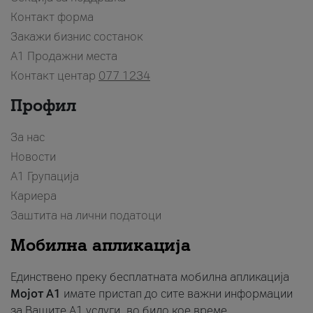
Контакт форма
Закажи бизнис состанок
A1 Продажни места
Контакт центар
077 1234
Профил
За нас
Новости
А1 Групација
Кариера
Заштита на лични податоци
Мобилна апликација
Единствено преку бесплатната мобилна апликација
Мојот A1
имате пристап до сите важни информации
за Вашите A1 услуги, во било кое време.