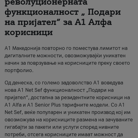
револуционерната
функционалност „ Подари
За нас
на пријател“ за А1 Алфа
#ПодобарОнлајн
корисници
А1 Македонија повторно го поместува лимитот на
дигиталните можности, овозможувајќи уникатен
начин за поврзување на корисниците преку своето
портфолио.
Од денеска, со големо задоволство А1 воведува
нова A1 Net Sef функционалност „Подари на
пријател“, достапна за резидентните корисници на
А1 Alfa и A1 Senior Plus тарифните модели. Со A1
Net Sef, веќе популарен и уникатен производ кој им
овозможува на корисниците размена на зачуваните
гигабајти за пакети или услуги според нивните
потреби, отсега корисниците имаат можност да