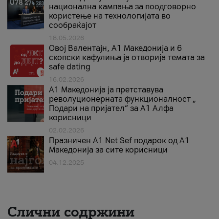
национална кампања за поодговорно
користење на технологијата во
сообраќајот
18.05.2026
Овој Валентајн, A1 Македонија и 6
скопски кафулиња ја отворија темата за
safe dating
16.02.2026
А1 Македонија ја претставува
револуционерната функционалност „
Подари на пријател“ за А1 Алфа
корисници
02.02.2026
Празничен A1 Net Sеf подарок од А1
Македонија за сите корисници
04.12.2025
Слични содржини