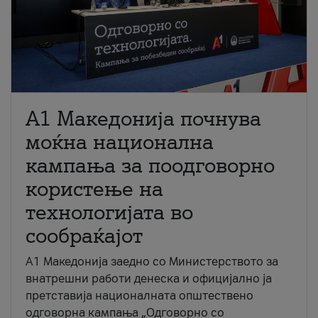
A1 Македонија почнува
моќна национална
кампања за поодговорно
користење на
технологијата во
сообраќајот
A1 Македонија заедно со Министерството за
внатрешни работи денеска и официјално ја
претставија националната општествено
одговорна кампања „Одговорно со