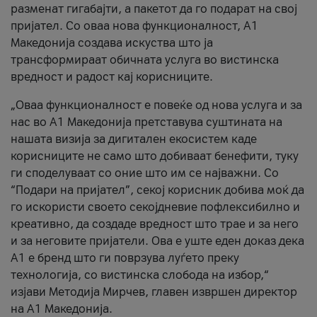
разменат гигабајти, а пакетот да го подарат на свој
пријател. Со оваа нова функционалност, А1
Македонија создава искуства што ја
трансформираат обичната услуга во вистинска
вредност и радост кај корисниците.
„Оваа функционалност е повеќе од нова услуга и за
нас во А1 Македонија претставува суштината на
нашата визија за дигитален екосистем каде
корисниците не само што добиваат бенефити, туку
ги споделуваат со оние што им се најважни. Со
“Подари на пријател”, секој корисник добива моќ да
го искористи своето секојдневие пофлексибилно и
креативно, да создаде вредност што трае и за него
и за неговите пријатели. Ова е уште еден доказ дека
А1 е бренд што ги поврзува луѓето преку
технологија, со вистинска слобода на избор,“
изјави Методија Мирчев, главен извршен директор
на А1 Македонија.