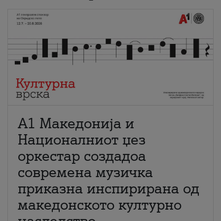
А1 Македонија и
Националниот џез
оркестар создадоа
современа музичка
приказна инспирирана од
македонското културно