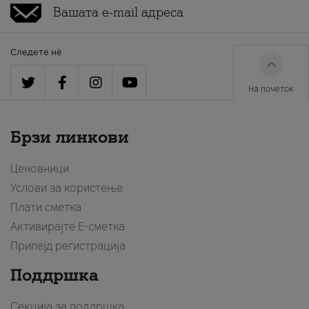
Следете нè
На почеток
Брзи линкови
Ценовници
Услови за користење
Плати сметка
Активирајте Е-сметка
Припејд регистрација
Поддршка
Секција за поддршка