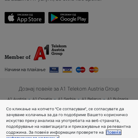
Member of
Начини на плаќање
Дознај повеќе за A1 Telekom Austria Group
A1 Austria
A1 Croatia
A1 Serbia
A1 Belarus
A1 Bulgaria
A1 Slovenia
A1 Digital
Со кликање на копчето "Се согласувам", се согласувате да
зачуваме колачиња за да го подобриме Вашето корисничко
искуство преку анализа на употребата на веб-страната,
подобрување на навигацијата и прикажување на релевантна
содржина. За повеќе информации проверете на
Повеќе