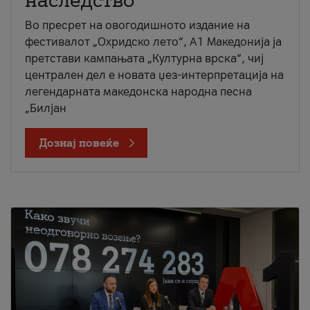
наследство
Во пресрет на овогодишното издание на
фестивалот „Охридско лето“, А1 Македонија ја
претстави кампањата „Културна врска“, чиј
централен дел е новата џез-интерпретација на
легендарната македонска народна песна
„Билјан
Дознај повеќе