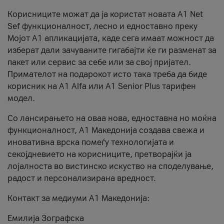
Корисниците можат да ја користат новата А1 Net
Sef функционалност, лесно и едноставно преку
Мојот А1 апликацијата, каде сега имаат можност да
изберат дали зачуваните гигабајти ќе ги разменат за
пакет или сервис за себе или за свој пријател.
Примателот на подарокот исто така треба да биде
корисник на А1 Alfa или A1 Senior Plus тарифен
модел.
Со лансирањето на оваа нова, едноставна но моќна
функционалност, А1 Македонија создава свежа и
иновативна врска помеѓу технологијата и
секојдневието на корисниците, претворајќи ја
лојалноста во вистинско искуство на споделување,
радост и персонализирана вредност.
Контакт за медиуми А1 Македонија:
Емилија Зографска