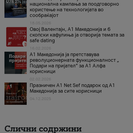
национална кампања за поодговорно
користење на технологијата во
сообраќајот
18.05.2026
Овој Валентајн, A1 Македонија и 6
скопски кафулиња ја отворија темата за
safe dating
16.02.2026
А1 Македонија ја претставува
револуционерната функционалност „
Подари на пријател“ за А1 Алфа
корисници
02.02.2026
Празничен A1 Net Sеf подарок од А1
Македонија за сите корисници
04.12.2025
Слични содржини