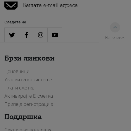
Следете нè
На почеток
Брзи линкови
Ценовници
Услови за користење
Плати сметка
Активирајте Е-сметка
Припејд регистрација
Поддршка
Секција за поддршка