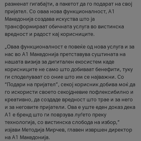
разменат гигабајти, а пакетот да го подарат на свој
пријател. Со оваа нова функционалност, А1
Македонија создава искуства што ја
трансформираат обичната услуга во вистинска
вредност и радост кај корисниците.
„Оваа функционалност е повеќе од нова услуга и за
нас во А1 Македонија претставува суштината на
нашата визија за дигитален екосистем каде
корисниците не само што добиваат бенефити, туку
ги споделуваат со оние што им се најважни. Со
“Подари на пријател”, секој корисник добива моќ да
го искористи своето секојдневие пофлексибилно и
креативно, да создаде вредност што трае и за него
и за неговите пријатели. Ова е уште еден доказ дека
А1 е бренд што ги поврзува луѓето преку
технологија, со вистинска слобода на избор,“
изјави Методија Мирчев, главен извршен директор
на А1 Македонија.