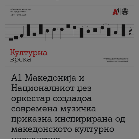
А1 Македонија и
Националниот џез
оркестар создадоа
современа музичка
приказна инспирирана од
македонското културно