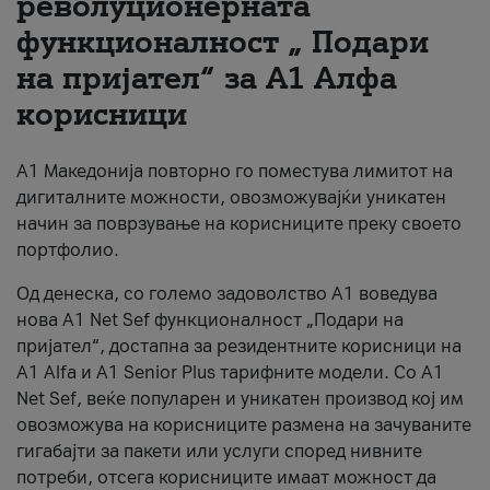
револуционерната
функционалност „ Подари
За нас
на пријател“ за А1 Алфа
#ПодобарОнлајн
корисници
А1 Македонија повторно го поместува лимитот на
дигиталните можности, овозможувајќи уникатен
начин за поврзување на корисниците преку своето
портфолио.
Од денеска, со големо задоволство А1 воведува
нова A1 Net Sef функционалност „Подари на
пријател“, достапна за резидентните корисници на
А1 Alfa и A1 Senior Plus тарифните модели. Со A1
Net Sef, веќе популарен и уникатен производ кој им
овозможува на корисниците размена на зачуваните
гигабајти за пакети или услуги според нивните
потреби, отсега корисниците имаат можност да