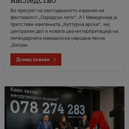
наследство
Во пресрет на овогодишното издание на
фестивалот „Охридско лето“, А1 Македонија ја
претстави кампањата „Културна врска“, чиј
централен дел е новата џез-интерпретација на
легендарната македонска народна песна
„Билјан
Дознај повеќе