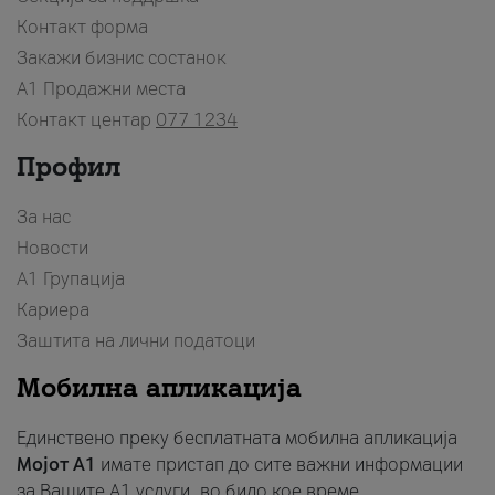
Контакт форма
Закажи бизнис состанок
A1 Продажни места
Контакт центар
077 1234
Профил
За нас
Новости
А1 Групација
Кариера
Заштита на лични податоци
Мобилна апликација
Единствено преку бесплатната мобилна апликација
Мојот A1
имате пристап до сите важни информации
за Вашите A1 услуги, во било кое време.