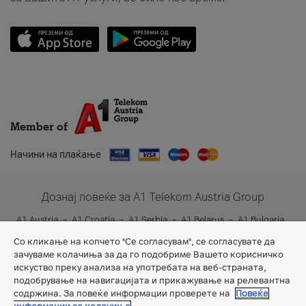
Member of
Начини на плаќање
Дознај повеќе за A1 Telekom Austria Group
A1 Austria
A1 Croatia
A1 Serbia
A1 Belarus
A1 Bulgaria
A1 Slovenia
A1 Digital
Со кликање на копчето "Се согласувам", се согласувате да
зачуваме колачиња за да го подобриме Вашето корисничко
искуство преку анализа на употребата на веб-страната,
подобрување на навигацијата и прикажување на релевантна
содржина. За повеќе информации проверете на
Повеќе