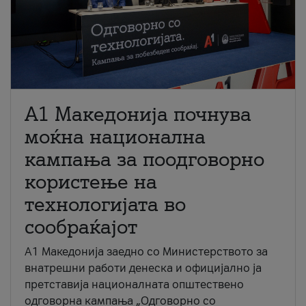
A1 Македонија почнува
моќна национална
кампања за поодговорно
користење на
технологијата во
сообраќајот
A1 Македонија заедно со Министерството за
внатрешни работи денеска и официјално ја
претставија националната општествено
одговорна кампања „Одговорно со