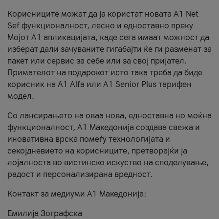
Корисниците можат да ја користат новата А1 Net
Sef функционалност, лесно и едноставно преку
Мојот А1 апликацијата, каде сега имаат можност да
изберат дали зачуваните гигабајти ќе ги разменат за
пакет или сервис за себе или за свој пријател.
Примателот на подарокот исто така треба да биде
корисник на А1 Alfa или A1 Senior Plus тарифен
модел.
Со лансирањето на оваа нова, едноставна но моќна
функционалност, А1 Македонија создава свежа и
иновативна врска помеѓу технологијата и
секојдневието на корисниците, претворајќи ја
лојалноста во вистинско искуство на споделување,
радост и персонализирана вредност.
Контакт за медиуми А1 Македонија:
Емилија Зографска