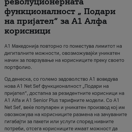
револуционерната
функционалност „ Подари
За нас
на пријател“ за А1 Алфа
#ПодобарОнлајн
корисници
А1 Македонија повторно го поместува лимитот на
дигиталните можности, овозможувајќи уникатен
начин за поврзување на корисниците преку своето
портфолио.
Од денеска, со големо задоволство А1 воведува
нова A1 Net Sef функционалност „Подари на
пријател“, достапна за резидентните корисници на
А1 Alfa и A1 Senior Plus тарифните модели. Со A1
Net Sef, веќе популарен и уникатен производ кој им
овозможува на корисниците размена на зачуваните
гигабајти за пакети или услуги според нивните
потреби, отсега корисниците имаат можност да