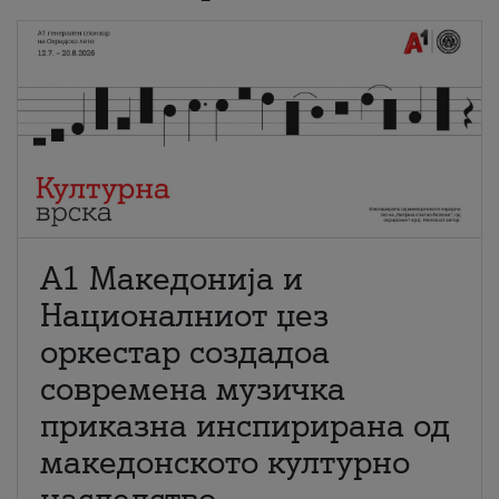
А1 Македонија и
Националниот џез
оркестар создадоа
современа музичка
приказна инспирирана од
македонското културно