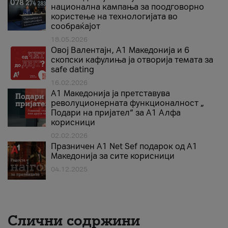
национална кампања за поодговорно
користење на технологијата во
сообраќајот
18.05.2026
Овој Валентајн, A1 Македонија и 6
скопски кафулиња ја отворија темата за
safe dating
16.02.2026
А1 Македонија ја претставува
револуционерната функционалност „
Подари на пријател“ за А1 Алфа
корисници
02.02.2026
Празничен A1 Net Sеf подарок од А1
Македонија за сите корисници
04.12.2025
Слични содржини