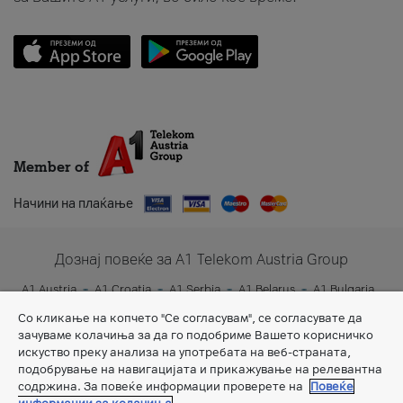
Member of
Начини на плаќање
Дознај повеќе за A1 Telekom Austria Group
A1 Austria
A1 Croatia
A1 Serbia
A1 Belarus
A1 Bulgaria
A1 Slovenia
A1 Digital
Со кликање на копчето "Се согласувам", се согласувате да
зачуваме колачиња за да го подобриме Вашето корисничко
искуство преку анализа на употребата на веб-страната,
подобрување на навигацијата и прикажување на релевантна
содржина. За повеќе информации проверете на
Повеќе