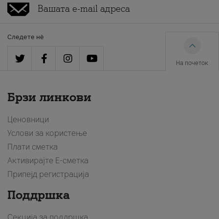
Следете нè
На почеток
Брзи линкови
Ценовници
Услови за користење
Плати сметка
Активирајте Е-сметка
Припејд регистрација
Поддршка
Секција за поддршка