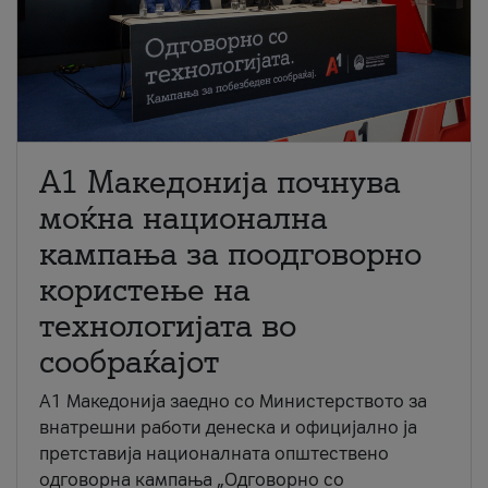
A1 Македонија почнува
моќна национална
кампања за поодговорно
користење на
технологијата во
сообраќајот
A1 Македонија заедно со Министерството за
внатрешни работи денеска и официјално ја
претставија националната општествено
одговорна кампања „Одговорно со