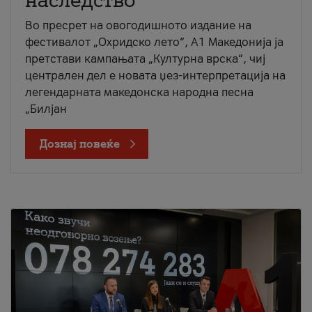
наследство
Во пресрет на овогодишното издание на
фестивалот „Охридско лето“, А1 Македонија ја
претстави кампањата „Културна врска“, чиј
централен дел е новата џез-интерпретација на
легендарната македонска народна песна
„Билјан
Дознај повеќе