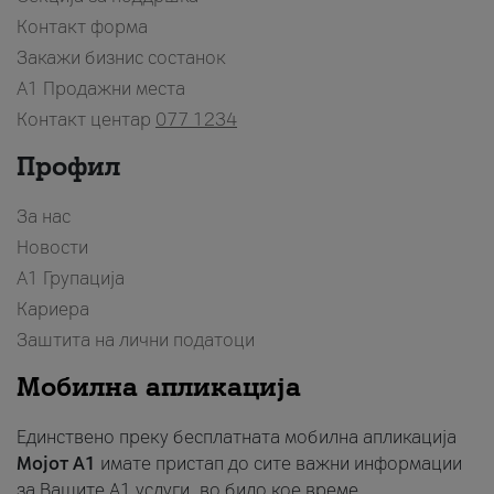
Контакт форма
Закажи бизнис состанок
A1 Продажни места
Контакт центар
077 1234
Профил
За нас
Новости
А1 Групација
Кариера
Заштита на лични податоци
Мобилна апликација
Единствено преку бесплатната мобилна апликација
Мојот A1
имате пристап до сите важни информации
за Вашите A1 услуги, во било кое време.