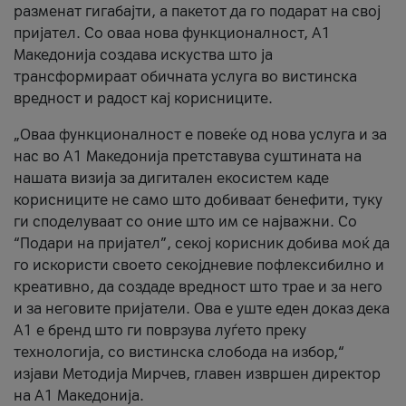
разменат гигабајти, а пакетот да го подарат на свој
пријател. Со оваа нова функционалност, А1
Македонија создава искуства што ја
трансформираат обичната услуга во вистинска
вредност и радост кај корисниците.
„Оваа функционалност е повеќе од нова услуга и за
нас во А1 Македонија претставува суштината на
нашата визија за дигитален екосистем каде
корисниците не само што добиваат бенефити, туку
ги споделуваат со оние што им се најважни. Со
“Подари на пријател”, секој корисник добива моќ да
го искористи своето секојдневие пофлексибилно и
креативно, да создаде вредност што трае и за него
и за неговите пријатели. Ова е уште еден доказ дека
А1 е бренд што ги поврзува луѓето преку
технологија, со вистинска слобода на избор,“
изјави Методија Мирчев, главен извршен директор
на А1 Македонија.