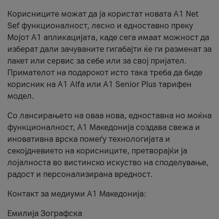
Корисниците можат да ја користат новата А1 Net
Sef функционалност, лесно и едноставно преку
Мојот А1 апликацијата, каде сега имаат можност да
изберат дали зачуваните гигабајти ќе ги разменат за
пакет или сервис за себе или за свој пријател.
Примателот на подарокот исто така треба да биде
корисник на А1 Alfa или A1 Senior Plus тарифен
модел.
Со лансирањето на оваа нова, едноставна но моќна
функционалност, А1 Македонија создава свежа и
иновативна врска помеѓу технологијата и
секојдневието на корисниците, претворајќи ја
лојалноста во вистинско искуство на споделување,
радост и персонализирана вредност.
Контакт за медиуми А1 Македонија:
Емилија Зографска