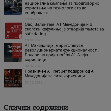
национална кампања за поодговорно
користење на технологијата во
сообраќајот
18.05.2026
Овој Валентајн, A1 Македонија и 6
скопски кафулиња ја отворија темата за
safe dating
16.02.2026
А1 Македонија ја претставува
револуционерната функционалност „
Подари на пријател“ за А1 Алфа
корисници
02.02.2026
Празничен A1 Net Sеf подарок од А1
Македонија за сите корисници
04.12.2025
Слични содржини