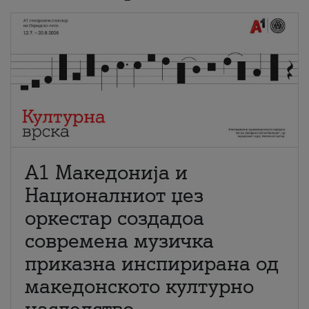
А1 Македонија и
Националниот џез
оркестар создадоа
современа музичка
приказна инспирирана од
македонското културно