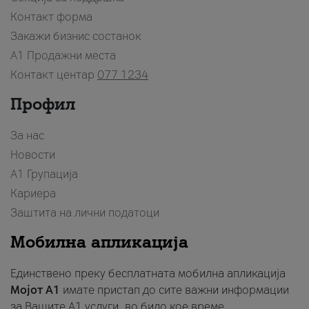
Контакт форма
Закажи бизнис состанок
A1 Продажни места
Контакт центар
077 1234
Профил
За нас
Новости
А1 Групација
Кариера
Заштита на лични податоци
Мобилна апликација
Единствено преку бесплатната мобилна апликација
Мојот A1
имате пристап до сите важни информации
за Вашите A1 услуги, во било кое време.