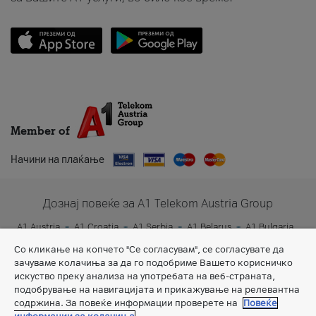
Member of
Начини на плаќање
Дознај повеќе за A1 Telekom Austria Group
A1 Austria
A1 Croatia
A1 Serbia
A1 Belarus
A1 Bulgaria
A1 Slovenia
A1 Digital
Со кликање на копчето "Се согласувам", се согласувате да
зачуваме колачиња за да го подобриме Вашето корисничко
искуство преку анализа на употребата на веб-страната,
подобрување на навигацијата и прикажување на релевантна
содржина. За повеќе информации проверете на
Повеќе