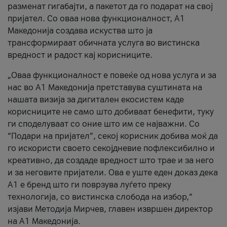
разменат гигабајти, а пакетот да го подарат на свој
пријател. Со оваа нова функционалност, А1
Македонија создава искуства што ја
трансформираат обичната услуга во вистинска
вредност и радост кај корисниците.
„Оваа функционалност е повеќе од нова услуга и за
нас во А1 Македонија претставува суштината на
нашата визија за дигитален екосистем каде
корисниците не само што добиваат бенефити, туку
ги споделуваат со оние што им се најважни. Со
“Подари на пријател”, секој корисник добива моќ да
го искористи своето секојдневие пофлексибилно и
креативно, да создаде вредност што трае и за него
и за неговите пријатели. Ова е уште еден доказ дека
А1 е бренд што ги поврзува луѓето преку
технологија, со вистинска слобода на избор,“
изјави Методија Мирчев, главен извршен директор
на А1 Македонија.