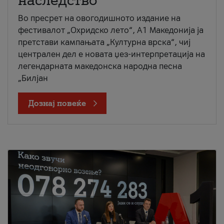
наследство
Во пресрет на овогодишното издание на
фестивалот „Охридско лето“, А1 Македонија ја
претстави кампањата „Културна врска“, чиј
централен дел е новата џез-интерпретација на
легендарната македонска народна песна
„Билјан
Дознај повеќе