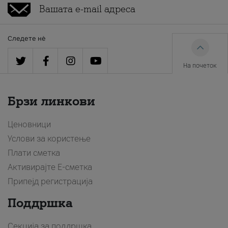
Следете нè
На почеток
Брзи линкови
Ценовници
Услови за користење
Плати сметка
Активирајте Е-сметка
Припејд регистрација
Поддршка
Секција за поддршка