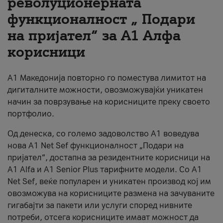
револуционерната
функционалност „ Подари
За нас
на пријател“ за А1 Алфа
#ПодобарОнлајн
корисници
А1 Македонија повторно го поместува лимитот на
дигиталните можности, овозможувајќи уникатен
начин за поврзување на корисниците преку своето
портфолио.
Од денеска, со големо задоволство А1 воведува
нова A1 Net Sef функционалност „Подари на
пријател“, достапна за резидентните корисници на
А1 Alfa и A1 Senior Plus тарифните модели. Со A1
Net Sef, веќе популарен и уникатен производ кој им
овозможува на корисниците размена на зачуваните
гигабајти за пакети или услуги според нивните
потреби, отсега корисниците имаат можност да