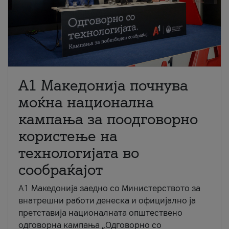
A1 Македонија почнува
моќна национална
кампања за поодговорно
користење на
технологијата во
сообраќајот
A1 Македонија заедно со Министерството за
внатрешни работи денеска и официјално ја
претставија националната општествено
одговорна кампања „Одговорно со