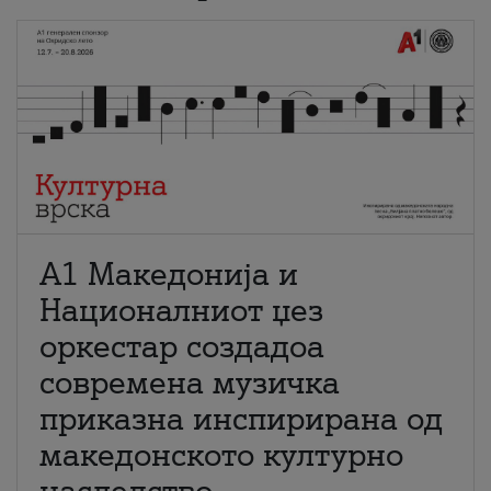
А1 Македонија и
Националниот џез
оркестар создадоа
современа музичка
приказна инспирирана од
македонското културно