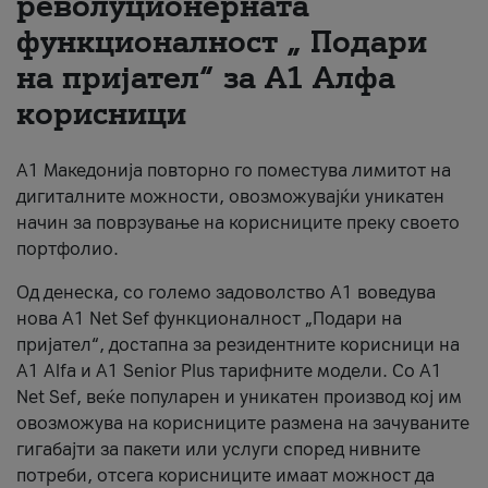
револуционерната
функционалност „ Подари
За нас
на пријател“ за А1 Алфа
#ПодобарОнлајн
корисници
А1 Македонија повторно го поместува лимитот на
дигиталните можности, овозможувајќи уникатен
начин за поврзување на корисниците преку своето
портфолио.
Од денеска, со големо задоволство А1 воведува
нова A1 Net Sef функционалност „Подари на
пријател“, достапна за резидентните корисници на
А1 Alfa и A1 Senior Plus тарифните модели. Со A1
Net Sef, веќе популарен и уникатен производ кој им
овозможува на корисниците размена на зачуваните
гигабајти за пакети или услуги според нивните
потреби, отсега корисниците имаат можност да