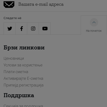
Следете нè
На почеток
Брзи линкови
Ценовници
Услови за користење
Плати сметка
Активирајте Е-сметка
Припејд регистрација
Поддршка
Секција за поддршка