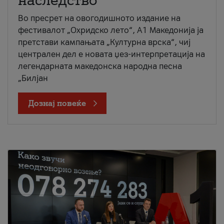
наследство
Во пресрет на овогодишното издание на
фестивалот „Охридско лето“, А1 Македонија ја
претстави кампањата „Културна врска“, чиј
централен дел е новата џез-интерпретација на
легендарната македонска народна песна
„Билјан
Дознај повеќе