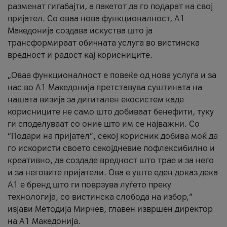
разменат гигабајти, а пакетот да го подарат на свој
пријател. Со оваа нова функционалност, А1
Македонија создава искуства што ја
трансформираат обичната услуга во вистинска
вредност и радост кај корисниците.
„Оваа функционалност е повеќе од нова услуга и за
нас во А1 Македонија претставува суштината на
нашата визија за дигитален екосистем каде
корисниците не само што добиваат бенефити, туку
ги споделуваат со оние што им се најважни. Со
“Подари на пријател”, секој корисник добива моќ да
го искористи своето секојдневие пофлексибилно и
креативно, да создаде вредност што трае и за него
и за неговите пријатели. Ова е уште еден доказ дека
А1 е бренд што ги поврзува луѓето преку
технологија, со вистинска слобода на избор,“
изјави Методија Мирчев, главен извршен директор
на А1 Македонија.