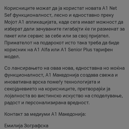
Корисниците можат да ја користат новата А1 Net
Sef функционалност, лесно и едноставно преку
Мојот А1 апликацијата, каде сега имаат можност да
изберат дали зачуваните гигабајти ќе ги разменат за
пакет или сервис за себе или за свој пријател.
Примателот на подарокот исто така треба да биде
корисник на А1 Alfa или A1 Senior Plus тарифен
модел.
Со лансирањето на оваа нова, едноставна но моќна
функционалност, А1 Македонија создава свежа и
иновативна врска помеѓу технологијата и
секојдневието на корисниците, претворајќи ја
лојалноста во вистинско искуство на споделување,
радост и персонализирана вредност.
Контакт за медиуми А1 Македонија:
Емилија Зографска