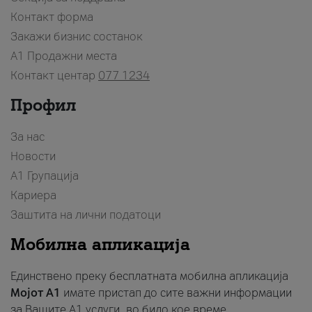
Контакт форма
Закажи бизнис состанок
A1 Продажни места
Контакт центар
077 1234
Профил
За нас
Новости
А1 Групација
Кариера
Заштита на лични податоци
Мобилна апликација
Единствено преку бесплатната мобилна апликација
Мојот A1
имате пристап до сите важни информации
за Вашите A1 услуги, во било кое време.