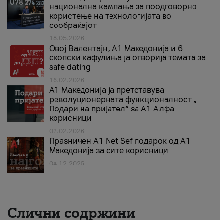
национална кампања за поодговорно
користење на технологијата во
сообраќајот
18.05.2026
Овој Валентајн, A1 Македонија и 6
скопски кафулиња ја отворија темата за
safe dating
16.02.2026
А1 Македонија ја претставува
револуционерната функционалност „
Подари на пријател“ за А1 Алфа
корисници
02.02.2026
Празничен A1 Net Sеf подарок од А1
Македонија за сите корисници
04.12.2025
Слични содржини