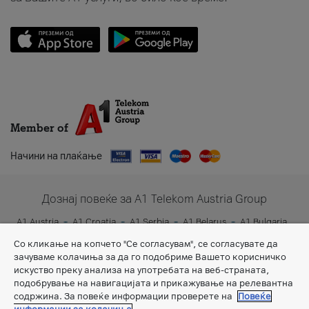
Member of
Начини на плаќање
Дознај повеќе за A1 Telekom Austria Group
A1 Austria
A1 Croatia
A1 Serbia
A1 Belarus
A1 Bulgaria
A1 Slovenia
A1 Digital
Со кликање на копчето "Се согласувам", се согласувате да
зачуваме колачиња за да го подобриме Вашето корисничко
искуство преку анализа на употребата на веб-страната,
подобрување на навигацијата и прикажување на релевантна
содржина. За повеќе информации проверете на
Повеќе