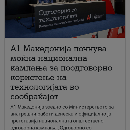
A1 Македонија почнува
моќна национална
кампања за поодговорно
користење на
технологијата во
сообраќајот
A1 Македонија заедно со Министерството за
внатрешни работи денеска и официјално ја
претставија националната општествено
одговорна кампања „Одговорно со