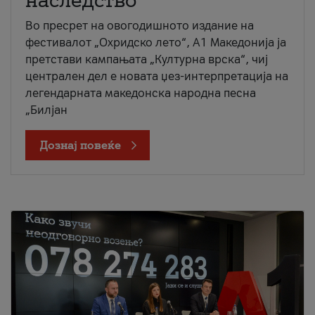
наследство
Во пресрет на овогодишното издание на
фестивалот „Охридско лето“, А1 Македонија ја
претстави кампањата „Културна врска“, чиј
централен дел е новата џез-интерпретација на
легендарната македонска народна песна
„Билјан
Дознај повеќе