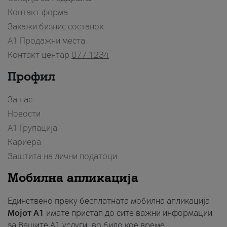
Контакт форма
Закажи бизнис состанок
A1 Продажни места
Контакт центар
077 1234
Профил
За нас
Новости
А1 Групација
Кариера
Заштита на лични податоци
Мобилна апликација
Единствено преку бесплатната мобилна апликација
Мојот A1
имате пристап до сите важни информации
за Вашите A1 услуги, во било кое време.