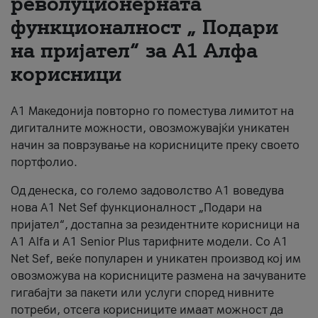
револуционерната
функционалност „ Подари
За нас
на пријател“ за А1 Алфа
#ПодобарОнлајн
корисници
А1 Македонија повторно го поместува лимитот на
дигиталните можности, овозможувајќи уникатен
начин за поврзување на корисниците преку своето
портфолио.
Од денеска, со големо задоволство А1 воведува
нова A1 Net Sef функционалност „Подари на
пријател“, достапна за резидентните корисници на
А1 Alfa и A1 Senior Plus тарифните модели. Со A1
Net Sef, веќе популарен и уникатен производ кој им
овозможува на корисниците размена на зачуваните
гигабајти за пакети или услуги според нивните
потреби, отсега корисниците имаат можност да