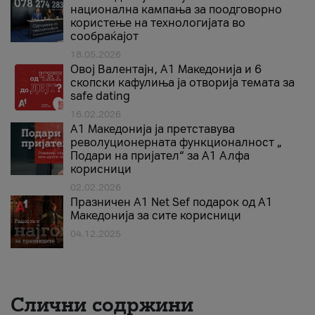
национална кампања за поодговорно
користење на технологијата во
сообраќајот
18.05.2026
Овој Валентајн, A1 Македонија и 6
скопски кафулиња ја отворија темата за
safe dating
16.02.2026
А1 Македонија ја претставува
револуционерната функционалност „
Подари на пријател“ за А1 Алфа
корисници
02.02.2026
Празничен A1 Net Sеf подарок од А1
Македонија за сите корисници
04.12.2025
Слични содржини