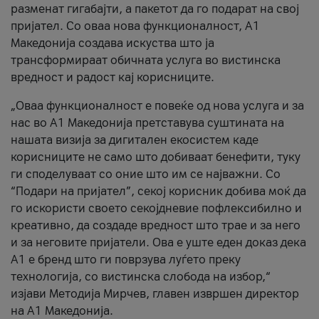
разменат гигабајти, а пакетот да го подарат на свој
пријател. Со оваа нова функционалност, А1
Македонија создава искуства што ја
трансформираат обичната услуга во вистинска
вредност и радост кај корисниците.
„Оваа функционалност е повеќе од нова услуга и за
нас во А1 Македонија претставува суштината на
нашата визија за дигитален екосистем каде
корисниците не само што добиваат бенефити, туку
ги споделуваат со оние што им се најважни. Со
“Подари на пријател”, секој корисник добива моќ да
го искористи своето секојдневие пофлексибилно и
креативно, да создаде вредност што трае и за него
и за неговите пријатели. Ова е уште еден доказ дека
А1 е бренд што ги поврзува луѓето преку
технологија, со вистинска слобода на избор,“
изјави Методија Мирчев, главен извршен директор
на А1 Македонија.