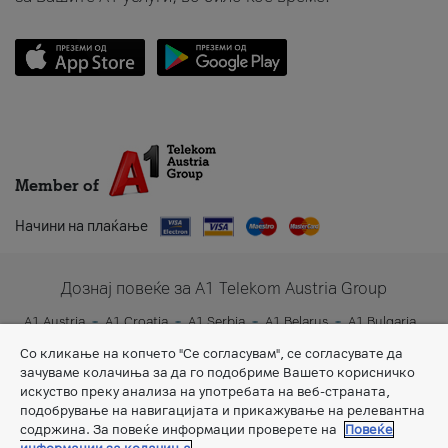
Member of
Начини на плаќање
Дознај повеќе за A1 Telekom Austria Group
A1 Austria
A1 Croatia
A1 Serbia
A1 Belarus
A1 Bulgaria
A1 Slovenia
A1 Digital
Со кликање на копчето "Се согласувам", се согласувате да
зачуваме колачиња за да го подобриме Вашето корисничко
искуство преку анализа на употребата на веб-страната,
подобрување на навигацијата и прикажување на релевантна
содржина. За повеќе информации проверете на
Повеќе