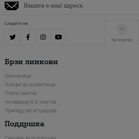
Следете нè
На почеток
Брзи линкови
Ценовници
Услови за користење
Плати сметка
Активирајте Е-сметка
Припејд регистрација
Поддршка
Секција за поддршка