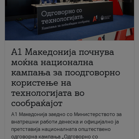
A1 Македонија почнува
моќна национална
кампања за поодговорно
користење на
технологијата во
сообраќајот
A1 Македонија заедно со Министерството за
внатрешни работи денеска и официјално ја
претставија националната општествено
одговорна кампања „Одговорно со