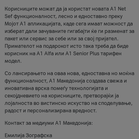
Корисниците можат да ја користат новата А1 Net
Sef функционалност, лесно и едноставно преку
Мојот А1 апликацијата, каде сега имаат можност да
изберат дали зачуваните гигабајти ќе ги разменат за
пакет или сервис за себе или за свој пријател.
Примателот на подарокот исто така треба да биде
корисник на А1 Alfa или A1 Senior Plus тарифен
модел.
Со лансирањето на оваа нова, едноставна но моќна
функционалност, А1 Македонија создава свежа и
иновативна врска помеѓу технологијата и
секојдневието на корисниците, претворајќи ја
лојалноста во вистинско искуство на споделување,
радост и персонализирана вредност.
Контакт за медиуми А1 Македонија:
Емилија Зографска