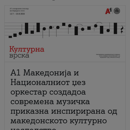
А1 Македонија и
Националниот џез
оркестар создадоа
современа музичка
приказна инспирирана од
македонското културно