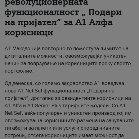
револуционерната
функционалност „ Подари
За нас
на пријател“ за А1 Алфа
#ПодобарОнлајн
корисници
А1 Македонија повторно го поместува лимитот на
дигиталните можности, овозможувајќи уникатен
начин за поврзување на корисниците преку своето
портфолио.
Од денеска, со големо задоволство А1 воведува
нова A1 Net Sef функционалност „Подари на
пријател“, достапна за резидентните корисници на
А1 Alfa и A1 Senior Plus тарифните модели. Со A1
Net Sef, веќе популарен и уникатен производ кој им
овозможува на корисниците размена на зачуваните
гигабајти за пакети или услуги според нивните
потреби, отсега корисниците имаат можност да