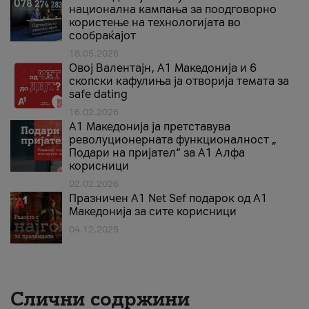
национална кампања за поодговорно
користење на технологијата во
сообраќајот
18.05.2026
Овој Валентајн, A1 Македонија и 6
скопски кафулиња ја отворија темата за
safe dating
16.02.2026
А1 Македонија ја претставува
револуционерната функционалност „
Подари на пријател“ за А1 Алфа
корисници
02.02.2026
Празничен A1 Net Sеf подарок од А1
Македонија за сите корисници
04.12.2025
Слични содржини