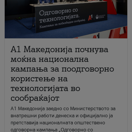
A1 Македонија почнува
моќна национална
кампања за поодговорно
користење на
технологијата во
сообраќајот
A1 Македонија заедно со Министерството за
внатрешни работи денеска и официјално ја
претставија националната општествено
одговорна кампања „Одговорно со