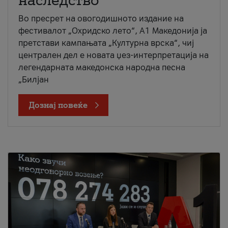
наследство
Во пресрет на овогодишното издание на
фестивалот „Охридско лето“, А1 Македонија ја
претстави кампањата „Културна врска“, чиј
централен дел е новата џез-интерпретација на
легендарната македонска народна песна
„Билјан
Дознај повеќе