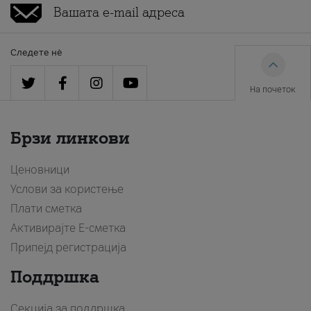
Следете нè
На почеток
Брзи линкови
Ценовници
Услови за користење
Плати сметка
Активирајте Е-сметка
Припејд регистрација
Поддршка
Секција за поддршка