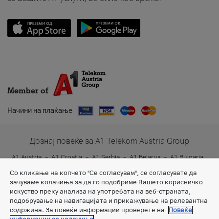
Member of
Начини на плаќање
Дознај повеќе за A1 Telekom Austria Group
A1 Austria
A1 Croatia
A1 Serbia
A1 Belarus
A1 Bulgaria
A1 Slovenia
A1 Digital
Со кликање на копчето "Се согласувам", се согласувате да
зачуваме колачиња за да го подобриме Вашето корисничко
искуство преку анализа на употребата на веб-страната,
подобрување на навигацијата и прикажување на релевантна
содржина. За повеќе информации проверете на
Повеќе