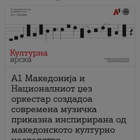
А1 Македонија и
Националниот џез
оркестар создадоа
современа музичка
приказна инспирирана од
македонското културно