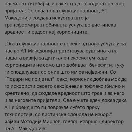
разменат гигабајти, а пакетот да го подарат на свој
пријател. Со оваа нова функционалност, А1
Македонија создава искуства што ја
трансформираат обичната услуга во вистинска
вредност и радост кај корисниците.
„Оваа функционалност е повеќе од нова услуга и за
нас во А1 Македонија претставува суштината на
нашата визија за дигитален екосистем каде
корисниците не само што добиваат бенефити, туку
ги споделуваат со оние што им се најважни. Со
“Подари на пријател”, секој корисник добива моќ да
го искористи своето секојдневие пофлексибилно и
креативно, да создаде вредност што трае и за него
и за неговите пријатели. Ова е уште еден доказ дека
А1 е бренд што ги поврзува луѓето преку
технологија, со вистинска слобода на избор,“
изјави Методија Мирчев, главен извршен директор
на А1 Македонија.