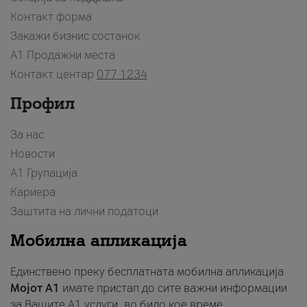
Контакт форма
Закажи бизнис состанок
A1 Продажни места
Контакт центар
077 1234
Профил
За нас
Новости
А1 Групација
Кариера
Заштита на лични податоци
Мобилна апликација
Единствено преку бесплатната мобилна апликација
Мојот A1
имате пристап до сите важни информации
за Вашите A1 услуги, во било кое време.