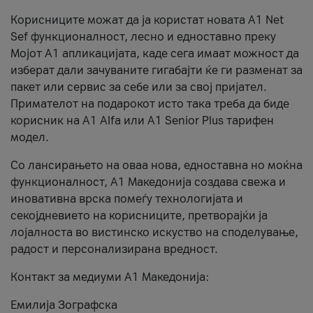
Корисниците можат да ја користат новата А1 Net
Sef функционалност, лесно и едноставно преку
Мојот А1 апликацијата, каде сега имаат можност да
изберат дали зачуваните гигабајти ќе ги разменат за
пакет или сервис за себе или за свој пријател.
Примателот на подарокот исто така треба да биде
корисник на А1 Alfa или A1 Senior Plus тарифен
модел.
Со лансирањето на оваа нова, едноставна но моќна
функционалност, А1 Македонија создава свежа и
иновативна врска помеѓу технологијата и
секојдневието на корисниците, претворајќи ја
лојалноста во вистинско искуство на споделување,
радост и персонализирана вредност.
Контакт за медиуми А1 Македонија:
Емилија Зографска