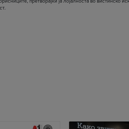
корисниците, претворајќи ја лојалноста во вистинско ис
ст.