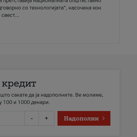
ја претставија националната општествено
говорно со технологијата“, насочена кон
свест...
 кредит
а што сакате да ја надополните. Ве молиме,
у 100 и 1000 денари.
-
+
Надополни