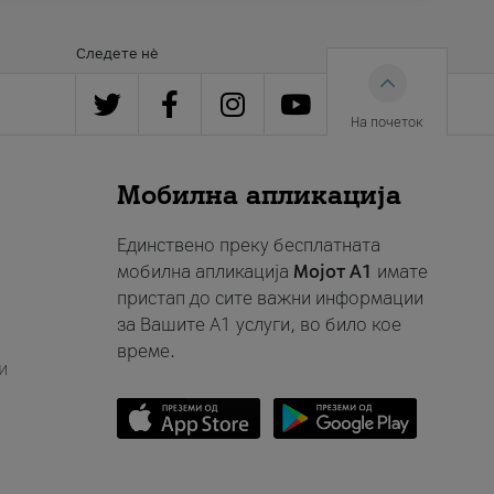
Следете нè
На почеток
Мобилна апликација
Единствено преку бесплатната
мобилна апликација
Мојот A1
имате
пристап до сите важни информации
за Вашите A1 услуги, во било кое
време.
и