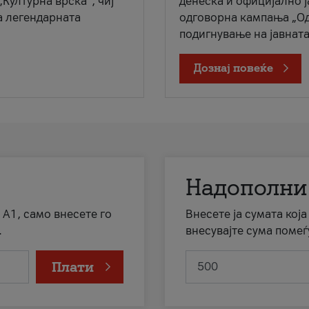
„Културна врска“, чиј
денеска и официјално 
а легендарната
одговорна кампања „Од
подигнување на јавната 
Дознај повеќе
Надополни
 А1, само внесете го
Внесете ја сумата кој
.
внесувајте сума помеѓ
Плати