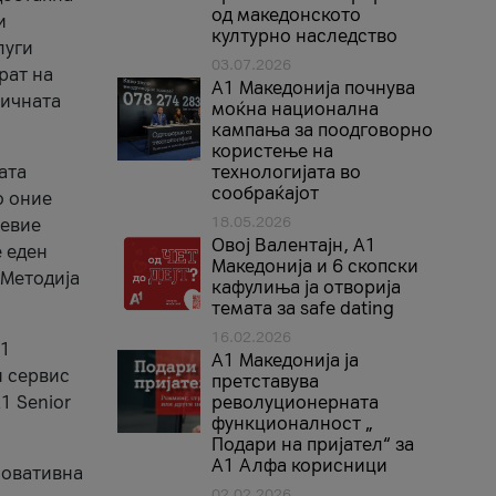
од македонското
и
културно наследство
луги
03.07.2026
рат на
A1 Македонија почнува
бичната
моќна национална
кампања за поодговорно
користење на
ата
технологијата во
сообраќајот
о оние
18.05.2026
невие
Овој Валентајн, A1
е еден
Македонија и 6 скопски
 Методија
кафулиња ја отворија
темата за safe dating
16.02.2026
А1
А1 Македонија ја
и сервис
претставува
1 Senior
револуционерната
функционалност „
Подари на пријател“ за
А1 Алфа корисници
новативна
02.02.2026