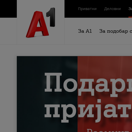
Приватни
Деловни
З
За А1
За подобар 