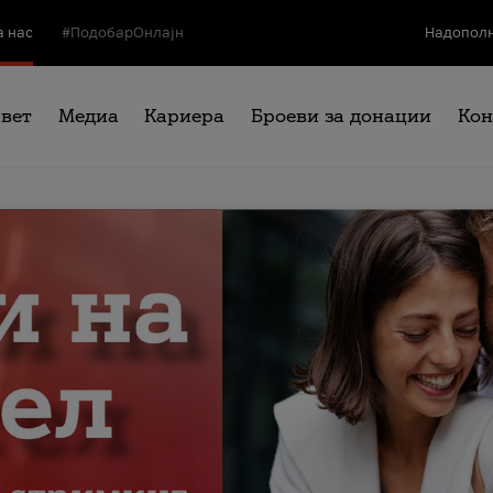
а нас
#ПодобарОнлајн
Надополн
свет
Медиа
Кариера
Броеви за донации
Кон