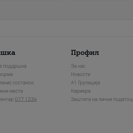
ршка
Профил
за поддршка
За нас
форма
Новости
изнис состанок
А1 Групација
жни места
Кариера
центар
077 1234
Заштита на лични податоц