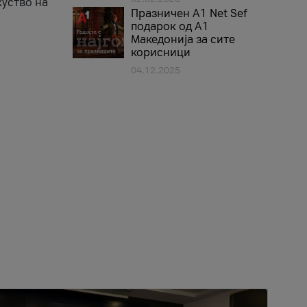
куство на
Празничен A1 Net Sеf
подарок од А1
Македонија за сите
корисници
04.12.2025