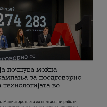
ја почнува моќна
кампања за поодговорно
 технологијата во
со Министерството за внатрешни работи