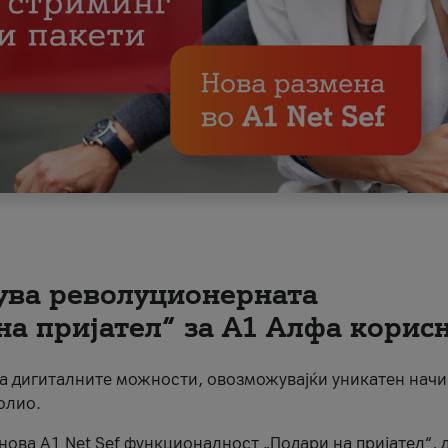
вува револуционерната
на пријател“ за А1 Алфа корис
на дигиталните можности, овозможувајќи уникатен начи
олио.
нова A1 Net Sef функционалност „Подари на пријател“, 