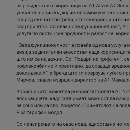
за резидентните корисници на А1 Alfa и A1 Senio
уникатен производ кој им овозможува на корисни
според нивните потреби, отсега корисниците има
свој пријател. Со оваа нова функционалност, А
услуга во вистинска вредност и радост кај кори
„Оваа функционалност е повеќе од нова услуга и
визија за дигитален екосистем каде корисниците
што им се најважни. Со “Подари на пријател”, с
пофлексибилно и креативно, да создаде вредност
доказ дека А1 е бренд што ги поврзува луѓето пр
Мирчев, главен извршен директор на А1 Македон
Корисниците можат да ја користат новата А1 Net
апликацијата, каде сега имаат можност да избера
за себе или за свој пријател. Примателот на пода
Plus тарифен модел.
Со лансирањето на оваа нова, едноставна но м