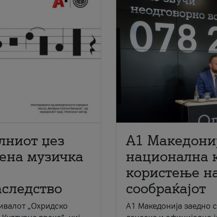
лниот џез
A1 Македони
мена музичка
национална 
користење на
аследство
сообраќајот
ивалот „Охридско
A1 Македонија заедно 