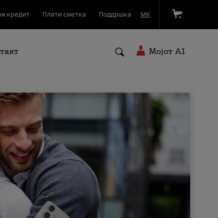
и кредит
Плати сметка
Поддршка
МК
такт
Мојот A1