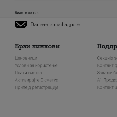
Бидете во тек
Брзи линкови
Подд
Ценовници
Секција 
Услови за користење
Контакт 
Плати сметка
Закажи б
Активирајте Е-сметка
A1 Прода
Припејд регистрација
Контакт 