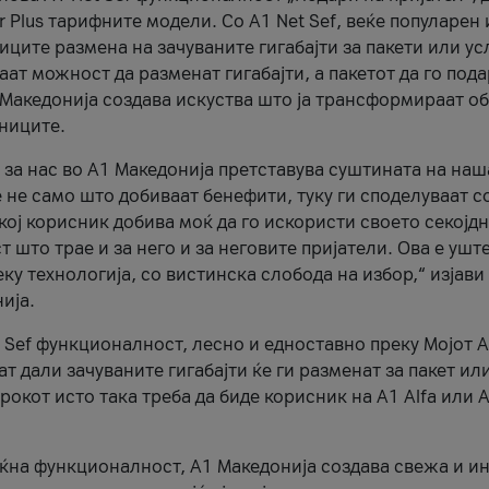
r Plus тарифните модели. Со A1 Net Sef, веќе популарен 
ците размена на зачуваните гигабајти за пакети или ус
ат можност да разменат гигабајти, а пакетот да го пода
1 Македонија создава искуства што ја трансформираат о
сниците.
 за нас во А1 Македонија претставува суштината на наш
 не само што добиваат бенефити, туку ги споделуваат с
екој корисник добива моќ да го искористи своето секојд
 што трае и за него и за неговите пријатели. Ова е ушт
еку технологија, со вистинска слобода на избор,“ изјави
ија.
 Sef функционалност, лесно и едноставно преку Мојот 
т дали зачуваните гигабајти ќе ги разменат за пакет ил
рокот исто така треба да биде корисник на А1 Alfa или A
оќна функционалност, А1 Македонија создава свежа и и