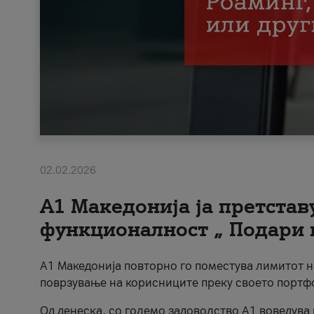
02.02.2026
А1 Македонија ја претста
функционалност „ Подари 
А1 Македонија повторно го поместува лимитот 
поврзување на корисниците преку своето портф
Од денеска, со големо задоволство А1 воведува 