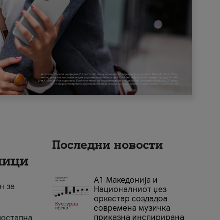
Последни новости
ници
А1 Македонија и
н за
Националниот џез
оркестар создадоа
современа музичка
приказна инспирирана
достапна