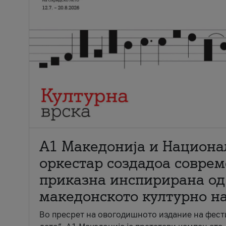
А1 Македонија и Национа
оркестар создадоа совре
приказна инспирирана од
македонското културно н
Во пресрет на овогодишното издание на фест