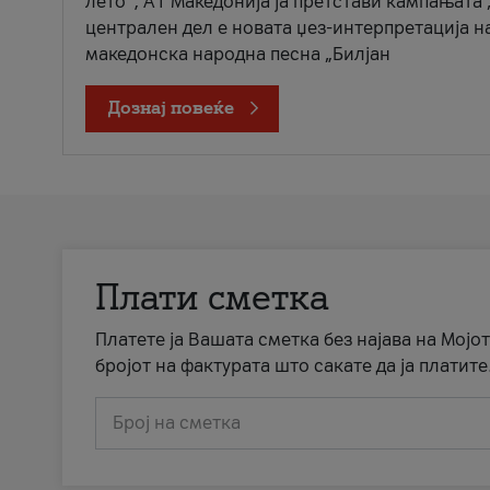
лето“, А1 Македонија ја претстави кампањата 
централен дел е новата џез-интерпретација н
македонска народна песна „Билјан
Дознај повеќе
Плати сметка
Платете ја Вашата сметка без најава на Мојот
бројот на фактурата што сакате да ја платите
Број на сметка