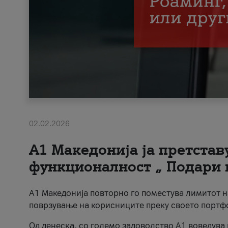
02.02.2026
А1 Македонија ја претста
функционалност „ Подари 
А1 Македонија повторно го поместува лимитот 
поврзување на корисниците преку своето портф
Од денеска, со големо задоволство А1 воведува 