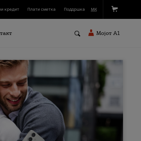
и кредит
Плати сметка
Поддршка
МК
такт
Мојот A1