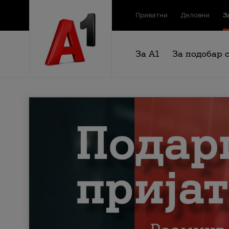
Приватни
Деловни
З
За А1
За подобар 