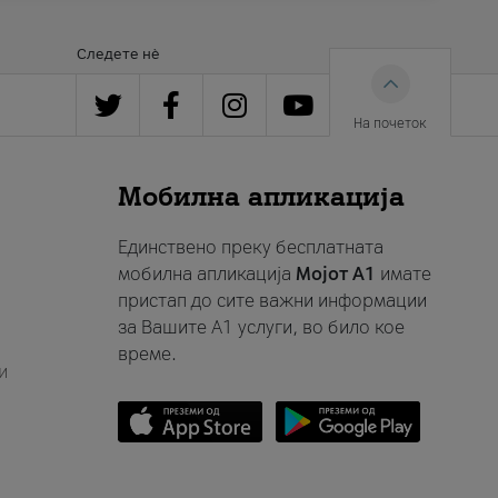
Следете нè
На почеток
Мобилна апликација
Единствено преку бесплатната
мобилна апликација
Мојот A1
имате
пристап до сите важни информации
за Вашите A1 услуги, во било кое
време.
и