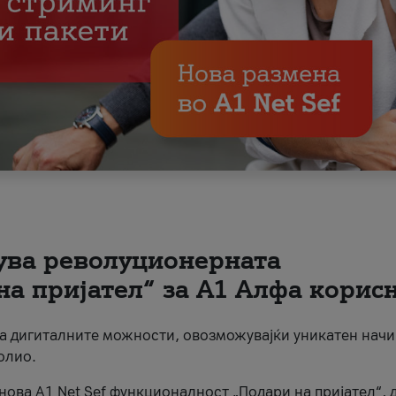
вува револуционерната
на пријател“ за А1 Алфа корис
на дигиталните можности, овозможувајќи уникатен начи
олио.
нова A1 Net Sef функционалност „Подари на пријател“, 