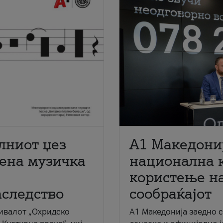
лниот џез
A1 Македони
мена музичка
национална 
користење на
аследство
сообраќајот
ивалот „Охридско
A1 Македонија заедно 