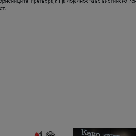
корисниците, претворајќи ја лојалноста во вистинско ис
ст.