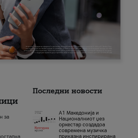
Последни новости
ници
А1 Македонија и
н за
Националниот џез
оркестар создадоа
современа музичка
приказна инспирирана
достапна