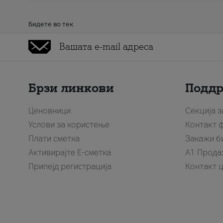
Бидете во тек
Брзи линкови
Подд
Ценовници
Секција 
Услови за користење
Контакт 
Плати сметка
Закажи б
Активирајте Е-сметка
A1 Прода
Припејд регистрација
Контакт 