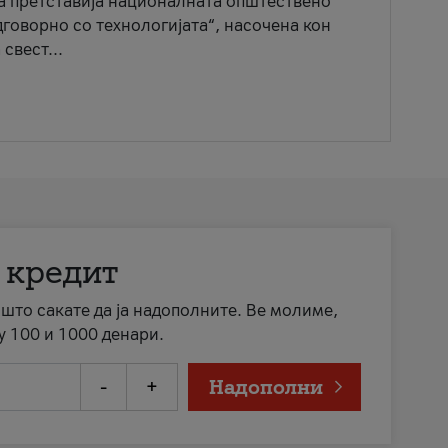
ја претставија националната општествено
говорно со технологијата“, насочена кон
свест...
 кредит
а што сакате да ја надополните. Ве молиме,
у 100 и 1000 денари.
-
+
Надополни