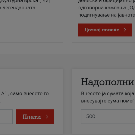
„Културна врска“, чиј
денеска и официјално 
а легендарната
одговорна кампања „Од
подигнување на јавната 
Дознај повеќе
Надополни
 А1, само внесете го
Внесете ја сумата кој
.
внесувајте сума помеѓ
Плати