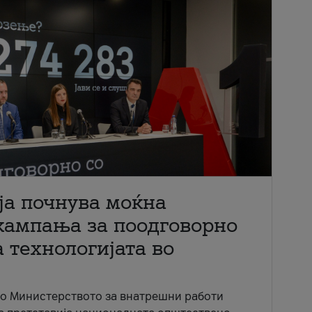
ја почнува моќна
кампања за поодговорно
 технологијата во
со Министерството за внатрешни работи