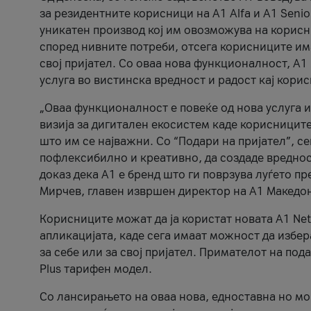
за резидентните корисници на А1 Alfa и A1 Senio
уникатен производ кој им овозможува на корисни
според нивните потреби, отсега корисниците има
свој пријател. Со оваа нова функционалност, А
услуга во вистинска вредност и радост кај кори
„Оваа функционалност е повеќе од нова услуга и
визија за дигитален екосистем каде корисниците
што им се најважни. Со “Подари на пријател”, с
пофлексибилно и креативно, да создаде вредност
доказ дека А1 е бренд што ги поврзува луѓето пр
Мирчев, главен извршен директор на А1 Македон
Корисниците можат да ја користат новата А1 Net
апликацијата, каде сега имаат можност да избера
за себе или за свој пријател. Примателот на пода
Plus тарифен модел.
Со лансирањето на оваа нова, едноставна но м