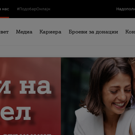
а нас
#ПодобарОнлајн
Надополн
свет
Медиа
Кариера
Броеви за донации
Кон