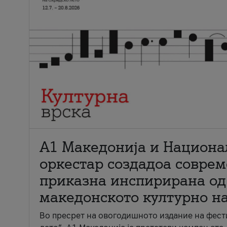
А1 Македонија и Национа
оркестар создадоа совре
приказна инспирирана од
македонското културно н
Во пресрет на овогодишното издание на фест