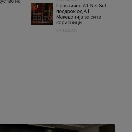
куство на
Празничен A1 Net Sеf
подарок од А1
Македонија за сите
корисници
04.12.2025