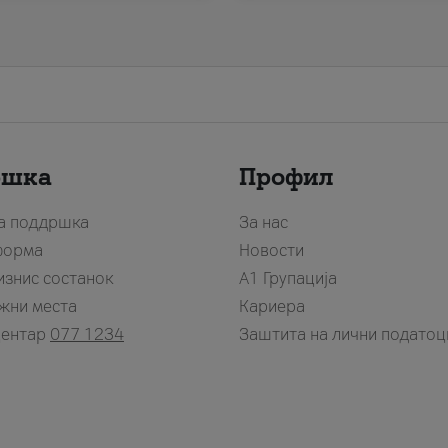
ршка
Профил
за поддршка
За нас
форма
Новости
изнис состанок
А1 Групација
жни места
Кариера
центар
077 1234
Заштита на лични податоц