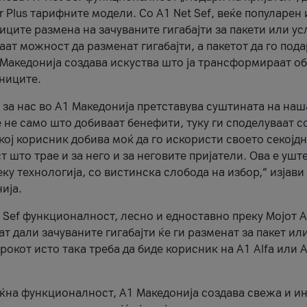
r Plus тарифните модели. Со A1 Net Sef, веќе популарен 
ците размена на зачуваните гигабајти за пакети или ус
ат можност да разменат гигабајти, а пакетот да го пода
1 Македонија создава искуства што ја трансформираат о
сниците.
 за нас во А1 Македонија претставува суштината на наш
 не само што добиваат бенефити, туку ги споделуваат с
екој корисник добива моќ да го искористи своето секојд
 што трае и за него и за неговите пријатели. Ова е ушт
еку технологија, со вистинска слобода на избор,“ изјави
ија.
 Sef функционалност, лесно и едноставно преку Мојот 
т дали зачуваните гигабајти ќе ги разменат за пакет ил
рокот исто така треба да биде корисник на А1 Alfa или A
оќна функционалност, А1 Македонија создава свежа и и