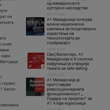
од македонското
и
културно наследство
луги
03.07.2026
рат на
A1 Македонија почнува
бичната
моќна национална
кампања за поодговорно
користење на
ата
технологијата во
сообраќајот
о оние
18.05.2026
невие
Овој Валентајн, A1
е еден
Македонија и 6 скопски
 Методија
кафулиња ја отворија
темата за safe dating
16.02.2026
А1
А1 Македонија ја
и сервис
претставува
1 Senior
револуционерната
функционалност „
Подари на пријател“ за
А1 Алфа корисници
новативна
02.02.2026