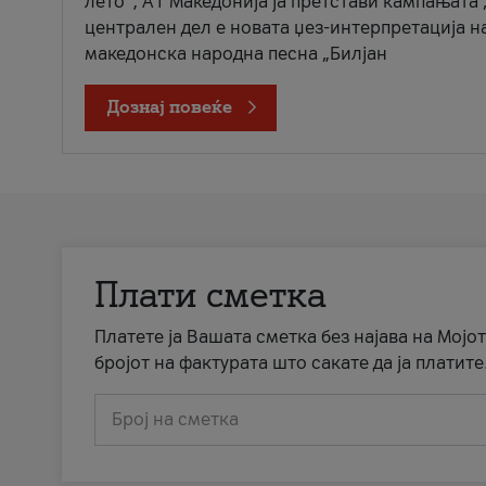
лето“, А1 Македонија ја претстави кампањата 
централен дел е новата џез-интерпретација н
македонска народна песна „Билјан
Дознај повеќе
Плати сметка
Платете ја Вашата сметка без најава на Мојот
бројот на фактурата што сакате да ја платите
Број на сметка