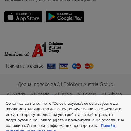
Member of
Начини на плаќање
Дознај повеќе за A1 Telekom Austria Group
A1 Austria
A1 Croatia
A1 Serbia
A1 Belarus
A1 Bulgaria
A1 Slovenia
A1 Digital
Со кликање на копчето "Се согласувам", се согласувате да
зачуваме колачиња за да го подобриме Вашето корисничко
искуство преку анализа на употребата на веб-страната,
подобрување на навигацијата и прикажување на релевантна
содржина. За повеќе информации проверете на
Повеќе