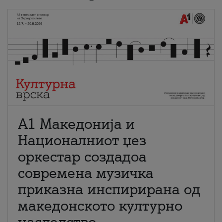
А1 Македонија и
Националниот џез
оркестар создадоа
современа музичка
приказна инспирирана од
македонското културно