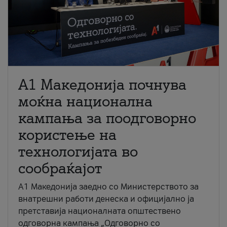
A1 Македонија почнува
моќна национална
кампања за поодговорно
користење на
технологијата во
сообраќајот
A1 Македонија заедно со Министерството за
внатрешни работи денеска и официјално ја
претставија националната општествено
одговорна кампања „Одговорно со