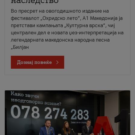
наследство
Во пресрет на овогодишното издание на
фестивалот „Охридско лето“, А1 Македонија ја
претстави кампањата „Културна врска“, чиј
централен дел е новата џез-интерпретација на
легендарната македонска народна песна
„Билјан
Дознај повеќе