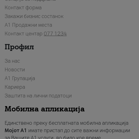
Контакт форма
Закажи бизнис состанок
A1 Продажни места
Контакт центар
077 1234
Профил
За нас
Новости
А1 Групација
Кариера
Заштита на лични податоци
Мобилна апликација
Единствено преку бесплатната мобилна апликација
Мојот A1
имате пристап до сите важни информации
за Вашите A1 услуги, во било кое време.