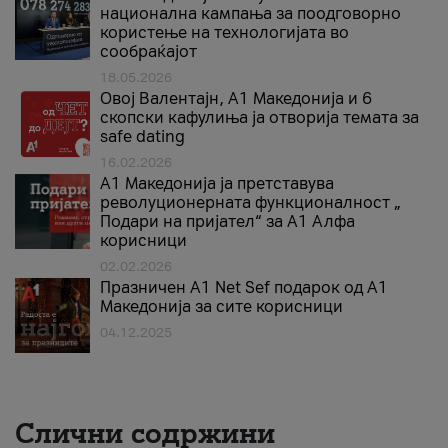
национална кампања за поодговорно
користење на технологијата во
сообраќајот
18.05.2026
Овој Валентајн, A1 Македонија и 6
скопски кафулиња ја отворија темата за
safe dating
16.02.2026
А1 Македонија ја претставува
револуционерната функционалност „
Подари на пријател“ за А1 Алфа
корисници
02.02.2026
Празничен A1 Net Sеf подарок од А1
Македонија за сите корисници
04.12.2025
Слични содржини