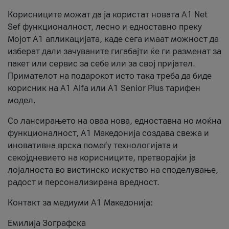
Корисниците можат да ја користат новата А1 Net
Sef функционалност, лесно и едноставно преку
Мојот А1 апликацијата, каде сега имаат можност да
изберат дали зачуваните гигабајти ќе ги разменат за
пакет или сервис за себе или за свој пријател.
Примателот на подарокот исто така треба да биде
корисник на А1 Alfa или A1 Senior Plus тарифен
модел.
Со лансирањето на оваа нова, едноставна но моќна
функционалност, А1 Македонија создава свежа и
иновативна врска помеѓу технологијата и
секојдневието на корисниците, претворајќи ја
лојалноста во вистинско искуство на споделување,
радост и персонализирана вредност.
Контакт за медиуми А1 Македонија:
Емилија Зографска