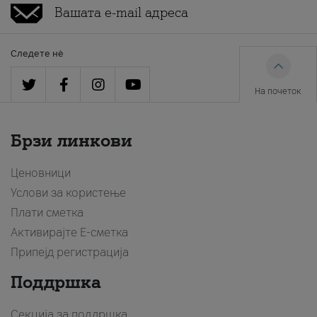
Следете нè
На почеток
Брзи линкови
Ценовници
Услови за користење
Плати сметка
Активирајте Е-сметка
Припејд регистрација
Поддршка
Секција за поддршка