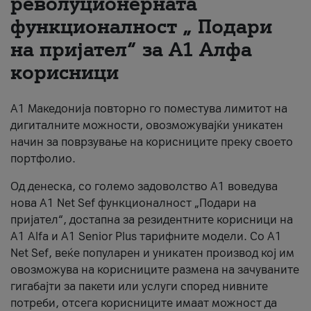
револуционерната
функционалност „ Подари
За нас
на пријател“ за А1 Алфа
#ПодобарОнлајн
корисници
А1 Македонија повторно го поместува лимитот на
дигиталните можности, овозможувајќи уникатен
начин за поврзување на корисниците преку своето
портфолио.
Од денеска, со големо задоволство А1 воведува
нова A1 Net Sef функционалност „Подари на
пријател“, достапна за резидентните корисници на
А1 Alfa и A1 Senior Plus тарифните модели. Со A1
Net Sef, веќе популарен и уникатен производ кој им
овозможува на корисниците размена на зачуваните
гигабајти за пакети или услуги според нивните
потреби, отсега корисниците имаат можност да