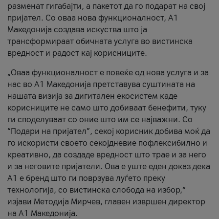
разменат гигабајти, а пакетот да го подарат на свој
пријател. Со оваа нова функционалност, А1
Македонија создава искуства што ја
трансформираат обичната услуга во вистинска
вредност и радост кај корисниците.
„Оваа функционалност е повеќе од нова услуга и за
нас во А1 Македонија претставува суштината на
нашата визија за дигитален екосистем каде
корисниците не само што добиваат бенефити, туку
ги споделуваат со оние што им се најважни. Со
“Подари на пријател”, секој корисник добива моќ да
го искористи своето секојдневие пофлексибилно и
креативно, да создаде вредност што трае и за него
и за неговите пријатели. Ова е уште еден доказ дека
А1 е бренд што ги поврзува луѓето преку
технологија, со вистинска слобода на избор,“
изјави Методија Мирчев, главен извршен директор
на А1 Македонија.