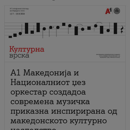
А1 Македонија и
Националниот џез
оркестар создадоа
современа музичка
приказна инспирирана од
македонското културно