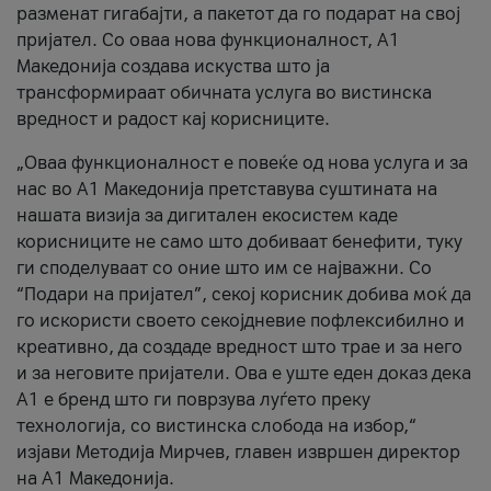
разменат гигабајти, а пакетот да го подарат на свој
пријател. Со оваа нова функционалност, А1
Македонија создава искуства што ја
трансформираат обичната услуга во вистинска
вредност и радост кај корисниците.
„Оваа функционалност е повеќе од нова услуга и за
нас во А1 Македонија претставува суштината на
нашата визија за дигитален екосистем каде
корисниците не само што добиваат бенефити, туку
ги споделуваат со оние што им се најважни. Со
“Подари на пријател”, секој корисник добива моќ да
го искористи своето секојдневие пофлексибилно и
креативно, да создаде вредност што трае и за него
и за неговите пријатели. Ова е уште еден доказ дека
А1 е бренд што ги поврзува луѓето преку
технологија, со вистинска слобода на избор,“
изјави Методија Мирчев, главен извршен директор
на А1 Македонија.