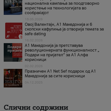
национална кампања за поодговорно
користење на технологијата во
сообраќајот
18.05.2026
Овој Валентајн, A1 Македонија и 6
скопски кафулиња ја отворија темата за
safe dating
16.02.2026
А1 Македонија ја претставува
револуционерната функционалност „
Подари на пријател“ за А1 Алфа
корисници
02.02.2026
Празничен A1 Net Sеf подарок од А1
Македонија за сите корисници
04.12.2025
Слични содржини