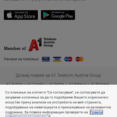
Member of
Начини на плаќање
Дознај повеќе за A1 Telekom Austria Group
A1 Austria
A1 Croatia
A1 Serbia
A1 Belarus
A1 Bulgaria
A1 Slovenia
A1 Digital
Со кликање на копчето "Се согласувам", се согласувате да
зачуваме колачиња за да го подобриме Вашето корисничко
искуство преку анализа на употребата на веб-страната,
подобрување на навигацијата и прикажување на релевантна
содржина. За повеќе информации проверете на
Повеќе