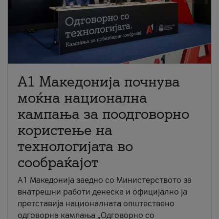
A1 Македонија почнува
моќна национална
кампања за поодговорно
користење на
технологијата во
сообраќајот
A1 Македонија заедно со Министерството за
внатрешни работи денеска и официјално ја
претставија националната општествено
одговорна кампања „Одговорно со