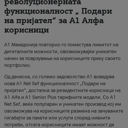
револуционерната
функционалност „ Подари
За нас
на пријател“ за А1 Алфа
#ПодобарОнлајн
корисници
А1 Македонија повторно го поместува лимитот на
дигиталните можности, овозможувајќи уникатен
начин за поврзување на корисниците преку своето
портфолио.
Од денеска, со големо задоволство А1 воведува
нова A1 Net Sef функционалност „Подари на
пријател“, достапна за резидентните корисници на
А1 Alfa и A1 Senior Plus тарифните модели. Со A1
Net Sef, веќе популарен и уникатен производ кој им
овозможува на корисниците размена на зачуваните
гигабајти за пакети или услуги според нивните
потреби, отсега корисниците имаат можност да