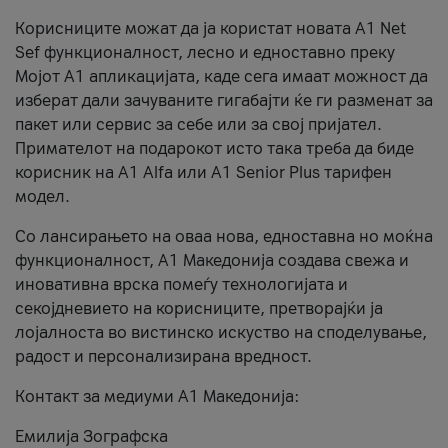
Корисниците можат да ја користат новата А1 Net
Sef функционалност, лесно и едноставно преку
Мојот А1 апликацијата, каде сега имаат можност да
изберат дали зачуваните гигабајти ќе ги разменат за
пакет или сервис за себе или за свој пријател.
Примателот на подарокот исто така треба да биде
корисник на А1 Alfa или A1 Senior Plus тарифен
модел.
Со лансирањето на оваа нова, едноставна но моќна
функционалност, А1 Македонија создава свежа и
иновативна врска помеѓу технологијата и
секојдневието на корисниците, претворајќи ја
лојалноста во вистинско искуство на споделување,
радост и персонализирана вредност.
Контакт за медиуми А1 Македонија:
Емилија Зографска