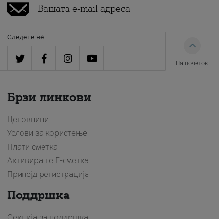
Следете нè
На почеток
Брзи линкови
Ценовници
Услови за користење
Плати сметка
Активирајте Е-сметка
Припејд регистрација
Поддршка
Секција за поддршка