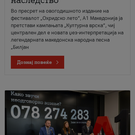
наследство
Во пресрет на овогодишното издание на
фестивалот „Охридско лето“, А1 Македонија ја
претстави кампањата „Културна врска“, чиј
централен дел е новата џез-интерпретација на
легендарната македонска народна песна
„Билјан
Дознај повеќе