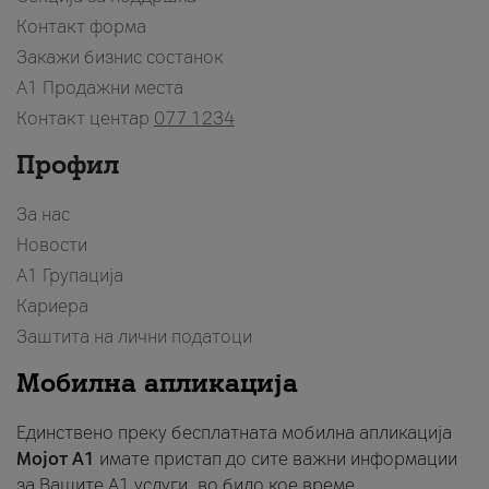
Контакт форма
Закажи бизнис состанок
A1 Продажни места
Контакт центар
077 1234
Профил
За нас
Новости
А1 Групација
Кариера
Заштита на лични податоци
Мобилна апликација
Единствено преку бесплатната мобилна апликација
Мојот A1
имате пристап до сите важни информации
за Вашите A1 услуги, во било кое време.