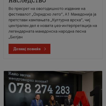
наследство
Во пресрет на овогодишното издание на
фестивалот „Охридско лето“, А1 Македонија ја
претстави кампањата „Културна врска“, чиј
централен дел е новата џез-интерпретација на
легендарната македонска народна песна
„Билјан
Дознај повеќе