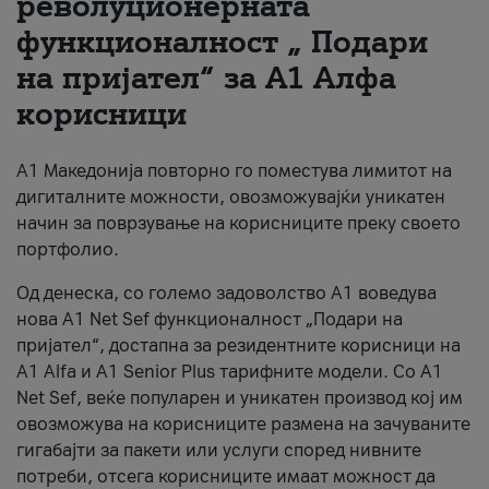
револуционерната
функционалност „ Подари
За нас
на пријател“ за А1 Алфа
#ПодобарОнлајн
корисници
А1 Македонија повторно го поместува лимитот на
дигиталните можности, овозможувајќи уникатен
начин за поврзување на корисниците преку своето
портфолио.
Од денеска, со големо задоволство А1 воведува
нова A1 Net Sef функционалност „Подари на
пријател“, достапна за резидентните корисници на
А1 Alfa и A1 Senior Plus тарифните модели. Со A1
Net Sef, веќе популарен и уникатен производ кој им
овозможува на корисниците размена на зачуваните
гигабајти за пакети или услуги според нивните
потреби, отсега корисниците имаат можност да