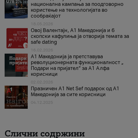
национална кампања за поодговорно
користење на технологијата во
сообраќајот
18.05.2026
Овој Валентајн, A1 Македонија и 6
скопски кафулиња ја отворија темата за
safe dating
16.02.2026
А1 Македонија ја претставува
револуционерната функционалност „
Подари на пријател“ за А1 Алфа
корисници
02.02.2026
Празничен A1 Net Sеf подарок од А1
Македонија за сите корисници
04.12.2025
Слични содржини