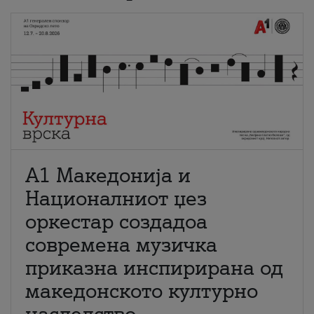
А1 Македонија и
Националниот џез
оркестар создадоа
современа музичка
приказна инспирирана од
македонското културно