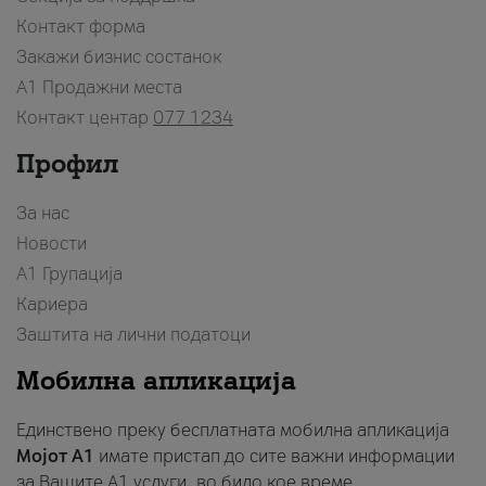
Контакт форма
Закажи бизнис состанок
A1 Продажни места
Контакт центар
077 1234
Профил
За нас
Новости
А1 Групација
Кариера
Заштита на лични податоци
Мобилна апликација
Единствено преку бесплатната мобилна апликација
Мојот A1
имате пристап до сите важни информации
за Вашите A1 услуги, во било кое време.