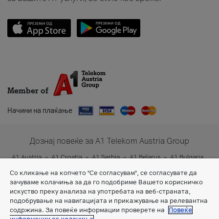
Member of
Начини на плаќање
Дознај повеќе за A1 Telekom Austria Group
A1 Austria
A1 Croatia
A1 Serbia
A1 Belarus
A1 Bulgaria
A1 Slovenia
A1 Digital
Со кликање на копчето "Се согласувам", се согласувате да
зачуваме колачиња за да го подобриме Вашето корисничко
искуство преку анализа на употребата на веб-страната,
подобрување на навигацијата и прикажување на релевантна
содржина. За повеќе информации проверете на
Повеќе