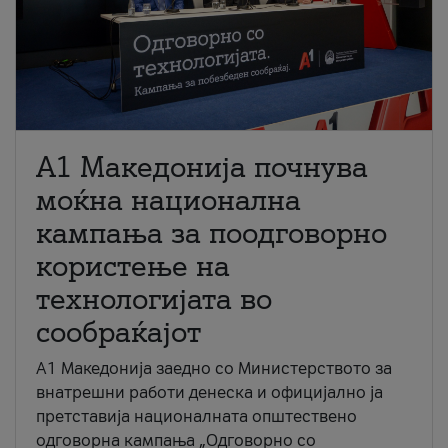
A1 Македонија почнува
моќна национална
кампања за поодговорно
користење на
технологијата во
сообраќајот
A1 Македонија заедно со Министерството за
внатрешни работи денеска и официјално ја
претставија националната општествено
одговорна кампања „Одговорно со