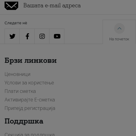
Следете нè
На почеток
Брзи линкови
Ценовници
Услови за користење
Плати сметка
Активирајте Е-сметка
Припејд регистрација
Поддршка
Секција за поддршка