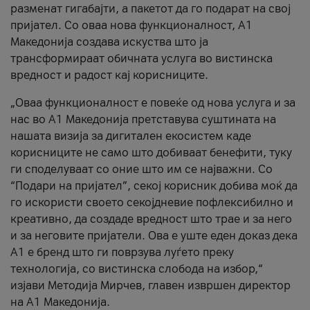
разменат гигабајти, а пакетот да го подарат на свој
пријател. Со оваа нова функционалност, А1
Македонија создава искуства што ја
трансформираат обичната услуга во вистинска
вредност и радост кај корисниците.
„Оваа функционалност е повеќе од нова услуга и за
нас во А1 Македонија претставува суштината на
нашата визија за дигитален екосистем каде
корисниците не само што добиваат бенефити, туку
ги споделуваат со оние што им се најважни. Со
“Подари на пријател”, секој корисник добива моќ да
го искористи своето секојдневие пофлексибилно и
креативно, да создаде вредност што трае и за него
и за неговите пријатели. Ова е уште еден доказ дека
А1 е бренд што ги поврзува луѓето преку
технологија, со вистинска слобода на избор,“
изјави Методија Мирчев, главен извршен директор
на А1 Македонија.