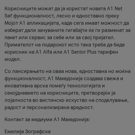
Корисниците можат да ја користат новата А1 Net
Sef функционалност, лесно и едноставно преку
Мојот А1 апликацијата, каде сега имаат можност да
изберат дали зачуваните гигабајти ќе ги разменат за
пакет или сервис за себе или за свој пријател.
Примателот на подарокот исто така треба да биде
корисник на А1 Alfa или A1 Senior Plus тарифен
модел.
Со лансирањето на оваа нова, едноставна но моќна
функционалност, А1 Македонија создава свежа и
иновативна врска помеѓу технологијата и
секојдневието на корисниците, претворајќи ја
лојалноста во вистинско искуство на споделување,
радост и персонализирана вредност.
Контакт за медиуми А1 Македонија:
Емилија Зографска