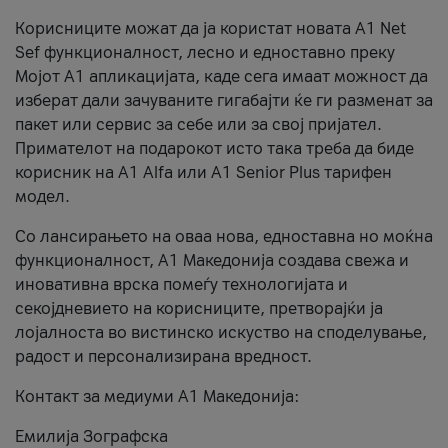
Корисниците можат да ја користат новата А1 Net
Sef функционалност, лесно и едноставно преку
Мојот А1 апликацијата, каде сега имаат можност да
изберат дали зачуваните гигабајти ќе ги разменат за
пакет или сервис за себе или за свој пријател.
Примателот на подарокот исто така треба да биде
корисник на А1 Alfa или A1 Senior Plus тарифен
модел.
Со лансирањето на оваа нова, едноставна но моќна
функционалност, А1 Македонија создава свежа и
иновативна врска помеѓу технологијата и
секојдневието на корисниците, претворајќи ја
лојалноста во вистинско искуство на споделување,
радост и персонализирана вредност.
Контакт за медиуми А1 Македонија:
Емилија Зографска