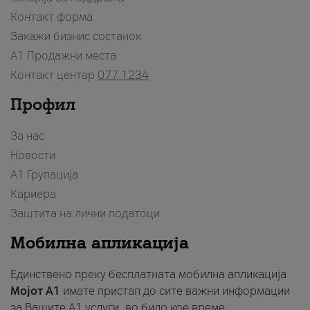
Контакт форма
Закажи бизнис состанок
A1 Продажни места
Контакт центар
077 1234
Профил
За нас
Новости
А1 Групација
Кариера
Заштита на лични податоци
Мобилна апликација
Единствено преку бесплатната мобилна апликација
Мојот A1
имате пристап до сите важни информации
за Вашите A1 услуги, во било кое време.