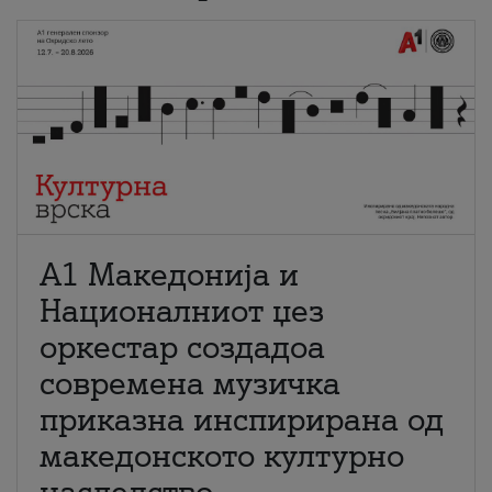
А1 Македонија и
Националниот џез
оркестар создадоа
современа музичка
приказна инспирирана од
македонското културно