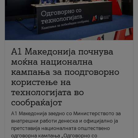
A1 Македонија почнува
моќна национална
кампања за поодговорно
користење на
технологијата во
сообраќајот
A1 Македонија заедно со Министерството за
внатрешни работи денеска и официјално ја
претставија националната општествено
одговорна кампања „Одговорно со