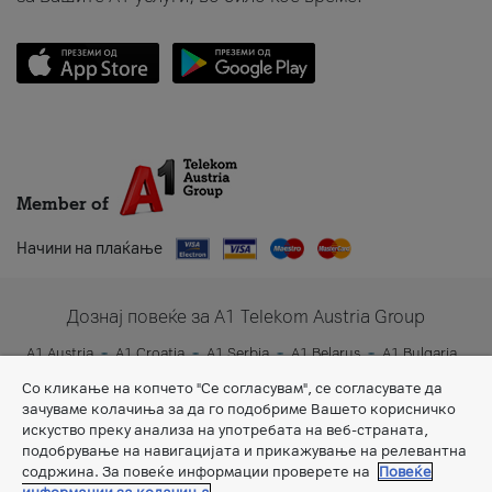
Member of
Начини на плаќање
Дознај повеќе за A1 Telekom Austria Group
A1 Austria
A1 Croatia
A1 Serbia
A1 Belarus
A1 Bulgaria
A1 Slovenia
A1 Digital
Со кликање на копчето "Се согласувам", се согласувате да
зачуваме колачиња за да го подобриме Вашето корисничко
искуство преку анализа на употребата на веб-страната,
подобрување на навигацијата и прикажување на релевантна
содржина. За повеќе информации проверете на
Повеќе