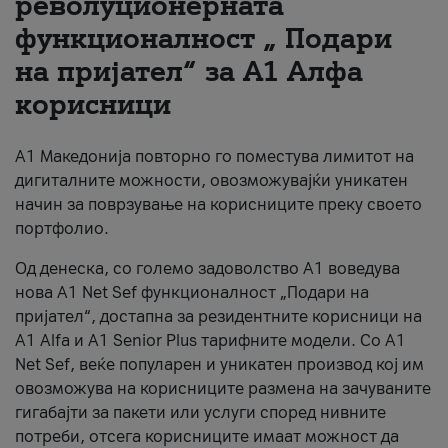
револуционерната
функционалност „ Подари
За нас
на пријател“ за А1 Алфа
#ПодобарОнлајн
корисници
А1 Македонија повторно го поместува лимитот на
дигиталните можности, овозможувајќи уникатен
начин за поврзување на корисниците преку своето
портфолио.
Од денеска, со големо задоволство А1 воведува
нова A1 Net Sef функционалност „Подари на
пријател“, достапна за резидентните корисници на
А1 Alfa и A1 Senior Plus тарифните модели. Со A1
Net Sef, веќе популарен и уникатен производ кој им
овозможува на корисниците размена на зачуваните
гигабајти за пакети или услуги според нивните
потреби, отсега корисниците имаат можност да