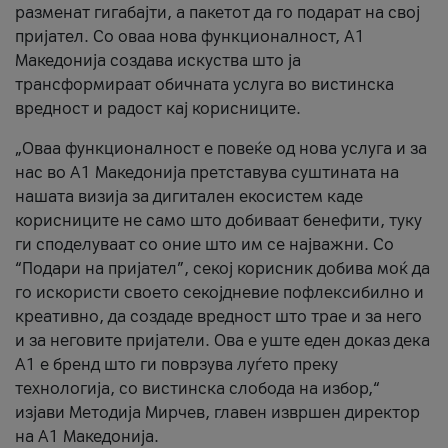
разменат гигабајти, а пакетот да го подарат на свој
пријател. Со оваа нова функционалност, А1
Македонија создава искуства што ја
трансформираат обичната услуга во вистинска
вредност и радост кај корисниците.
„Оваа функционалност е повеќе од нова услуга и за
нас во А1 Македонија претставува суштината на
нашата визија за дигитален екосистем каде
корисниците не само што добиваат бенефити, туку
ги споделуваат со оние што им се најважни. Со
“Подари на пријател”, секој корисник добива моќ да
го искористи своето секојдневие пофлексибилно и
креативно, да создаде вредност што трае и за него
и за неговите пријатели. Ова е уште еден доказ дека
А1 е бренд што ги поврзува луѓето преку
технологија, со вистинска слобода на избор,“
изјави Методија Мирчев, главен извршен директор
на А1 Македонија.