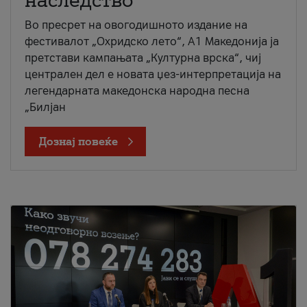
наследство
Во пресрет на овогодишното издание на
фестивалот „Охридско лето“, А1 Македонија ја
претстави кампањата „Културна врска“, чиј
централен дел е новата џез-интерпретација на
легендарната македонска народна песна
„Билјан
Дознај повеќе