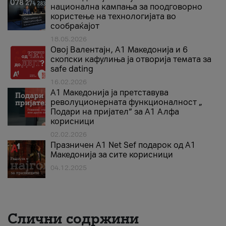
национална кампања за поодговорно
користење на технологијата во
сообраќајот
18.05.2026
Овој Валентајн, A1 Македонија и 6
скопски кафулиња ја отворија темата за
safe dating
16.02.2026
А1 Македонија ја претставува
револуционерната функционалност „
Подари на пријател“ за А1 Алфа
корисници
02.02.2026
Празничен A1 Net Sеf подарок од А1
Македонија за сите корисници
04.12.2025
Слични содржини