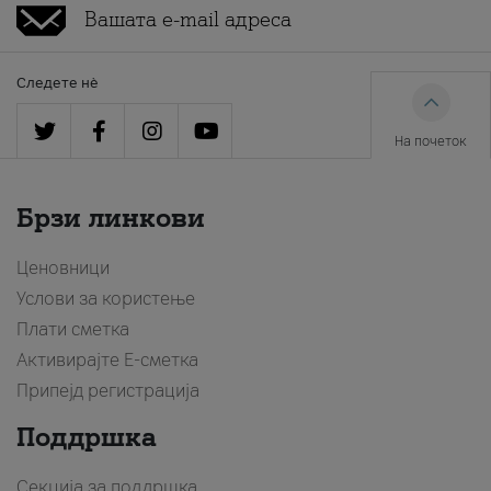
Следете нè
На почеток
Брзи линкови
Ценовници
Услови за користење
Плати сметка
Активирајте Е-сметка
Припејд регистрација
Поддршка
Секција за поддршка